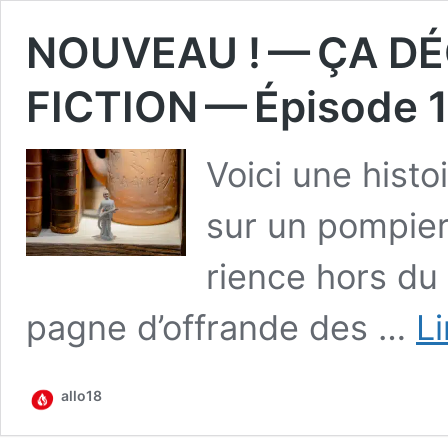
NOUVEAU ! — ÇA DÉ
FICTION — Épisode 1 
Voi­ci une his­to
sur un pom­pier
rience hors du
pagne d’offrande des …
Li
allo18