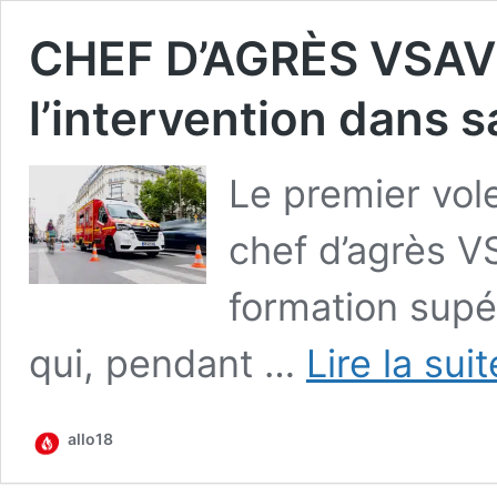
CHEF D’AGRÈS VSAV 
l’intervention dans s
Le pre­mier vol
chef d’agrès V
for­ma­tion supé
qui, pen­dant …
Lire la sui
allo18