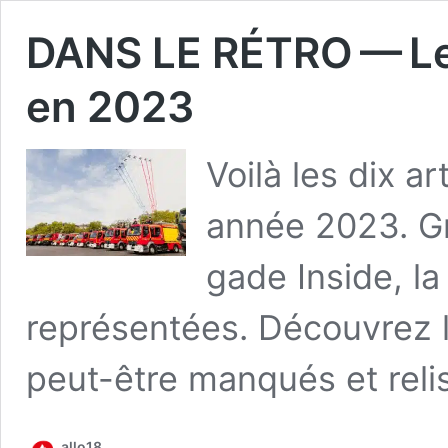
DANS LE RÉTRO — Le t
en 2023
Voi­là les dix a
année 2023. Gr
gade Inside, la
repré­sen­tées. Décou­vrez
peut-être man­qués et reli­
allo18