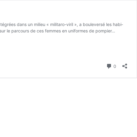
é­grées dans un milieu « mili­ta­ro-viril », a bou­le­ver­sé les habi­
s sur le par­cours de ces femmes en uni­formes de pom­pier…
Commenta
0