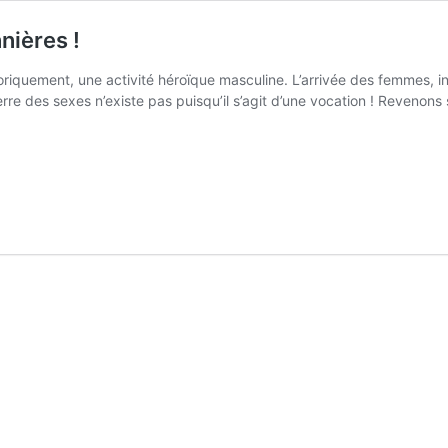
nières !
o­ri­que­ment, une acti­vi­té héroïque mas­cu­line. L’arrivée des femmes, int
rre des sexes n’existe pas puisqu’il s’agit d’une voca­tion ! Reve­non