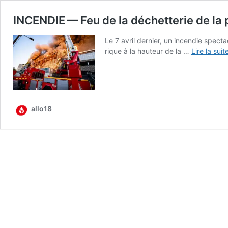
INCENDIE — Feu de la déchetterie de la 
Le 7 avril der­nier, un incen­die spec­t
rique à la hau­teur de la …
Lire la suit
allo18