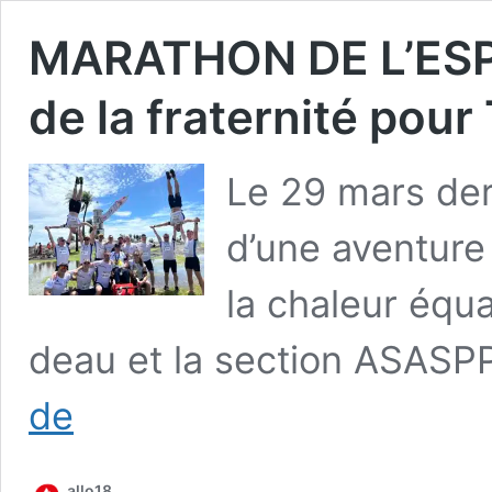
MARATHON DE L’ESP
de la fraternité pour
Le 29 mars der­
d’une aven­ture
la cha­leur équa
deau et la sec­tion ASASP
MARATHON
de
DE
L’ESPACE
2026
allo18
—