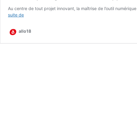
Au centre de tout pro­jet inno­vant, la maî­trise de l’outil numé­riqu
La
suite de
Fabrique
digi­
allo18
tale :
la
boîte
à
applis