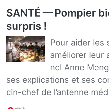
SANTÉ — Pompier bie
surpris !
Pour aider les
amé­lio­rer leur a
nel Anne Men­g
ses expli­ca­tions et ses co
cin-chef de l’antenne méd
allo18