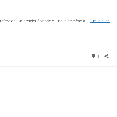
 pro­fes­sion. Un pre­mier épi­sode qui nous emmène à …
Lire la suite
Commenta
1