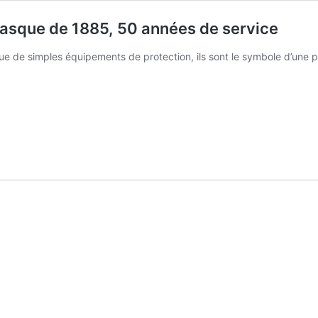
asque de 1885, 50 années de service
e de simples équi­pe­ments de pro­tec­tion, ils sont le sym­bole d’une