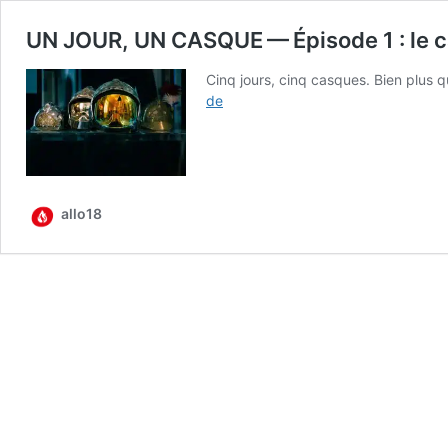
UN JOUR, UN CASQUE — Épisode 1 : le c
Cinq jours, cinq casques. Bien plus qu
UN
de
JOUR,
UN
CASQUE
—
Épi­
allo18
sode
1 : le
casque
de
1885,
50
années
de
service