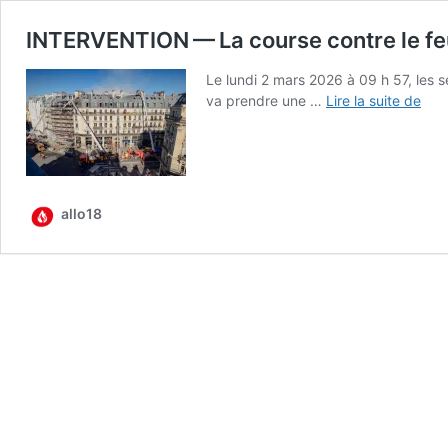
INTERVENTION — La course contre le feu
Le lun­di 2 mars 2026 à 09 h 57, les 
INT
va prendre une …
Lire la suite de
—
La
cou
cont
le
allo18
feu
au
cent
de P