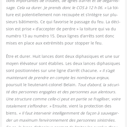
tions impor­tantes de trouées, de lignes d’arrêt et de dégar­nis­
sage. Cela va durer. Je prends donc le COS à 12 h 06. »
La toi­
ture est poten­tiel­le­ment non recou­pée et s’intègre sur plu­
sieurs bâti­ments. Ce qui favo­rise le pas­sage du feu. La déci­
sion est prise « d’accepter de perdre » la toi­ture qui va du
numé­ro 13 au numé­ro 15. Deux lignes d’arrêts sont donc
mises en place aux extré­mi­tés pour stop­per le feu.
Être et durer. Huit lances dont deux dipha­siques et une sur
moyen élé­va­teur sont éta­blies. Les deux lances dipha­siques
sont posi­tion­nées sur une ligne d’arrêt cha­cune.
« Il s’agit
main­te­nant de prendre en compte les nom­breux enjeux
,
pour­suit le lieu­te­nant-colo­nel Belain.
Tout d’abord, la sécu­ri­
té des per­sonnes enga­gées et des per­sonnes aux alen­tours.
Une struc­ture comme celle-ci peut en par­tie se fra­gi­li­ser, voire
tota­le­ment s’effondrer. »
Ensuite, vient la pro­tec­tion des
biens.
« Il faut inter­ve­nir intel­li­gem­ment de façon à sau­ve­gar­
der un maxi­mum l’environnement des per­sonnes sinis­trées.