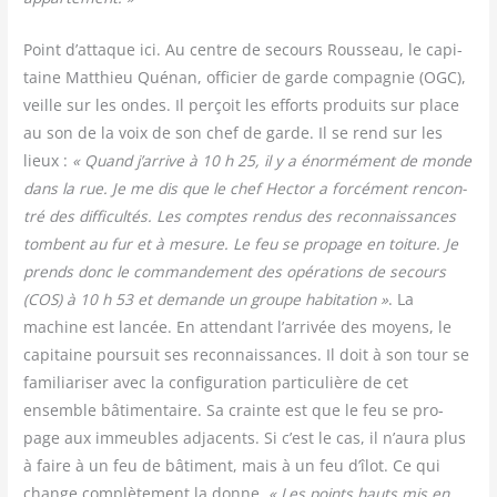
Point d’attaque ici. Au centre de secours Rous­seau, le capi­
taine Mat­thieu Qué­nan, offi­cier de garde com­pa­gnie (OGC),
veille sur les ondes. Il per­çoit les efforts pro­duits sur place
au son de la voix de son chef de garde. Il se rend sur les
lieux :
« Quand j’arrive à 10 h 25, il y a énor­mé­ment de monde
dans la rue. Je me dis que le chef Hec­tor a for­cé­ment ren­con­
tré des dif­fi­cul­tés. Les comptes ren­dus des recon­nais­sances
tombent au fur et à mesure. Le feu se pro­page en toi­ture. Je
prends donc le com­man­de­ment des opé­ra­tions de secours
(COS) à 10 h 53 et demande un groupe habi­ta­tion »
. La
machine est lan­cée. En atten­dant l’arrivée des moyens, le
capi­taine pour­suit ses recon­nais­sances. Il doit à son tour se
fami­lia­ri­ser avec la confi­gu­ra­tion par­ti­cu­lière de cet
ensemble bâti­men­taire. Sa crainte est que le feu se pro­
page aux immeubles adja­cents. Si c’est le cas, il n’aura plus
à faire à un feu de bâti­ment, mais à un feu d’îlot. Ce qui
change com­plè­te­ment la donne.
« Les points hauts mis en