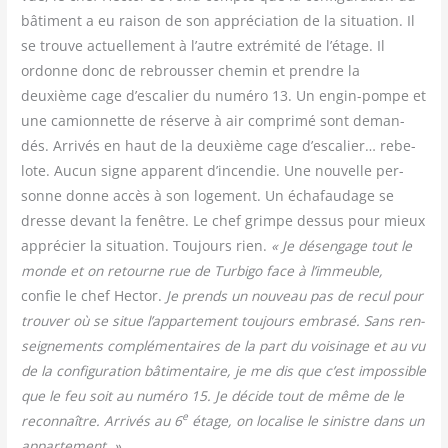
bâti­ment a eu rai­son de son appré­cia­tion de la situa­tion. Il
se trouve actuel­le­ment à l’autre extré­mi­té de l’étage. Il
ordonne donc de rebrous­ser che­min et prendre la
deuxième cage d’escalier du numé­ro 13. Un engin-pompe et
une camion­nette de réserve à air com­pri­mé sont deman­
dés. Arri­vés en haut de la deuxième cage d’escalier… rebe­
lote. Aucun signe appa­rent d’incendie. Une nou­velle per­
sonne donne accès à son loge­ment. Un écha­fau­dage se
dresse devant la fenêtre. Le chef grimpe des­sus pour mieux
appré­cier la situa­tion. Tou­jours rien.
« Je désen­gage tout le
monde et on retourne rue de Tur­bi­go face à l’immeuble,
confie le chef Hec­tor.
Je prends un nou­veau pas de recul pour
trou­ver où se situe l’appartement tou­jours embra­sé. Sans ren­
sei­gne­ments com­plé­men­taires de la part du voi­si­nage et au vu
de la confi­gu­ra­tion bâti­men­taire, je me dis que c’est impos­sible
que le feu soit au numé­ro 15. Je décide tout de même de le
e
recon­naître. Arri­vés au 6
étage, on loca­lise le sinistre dans un
appartement. »