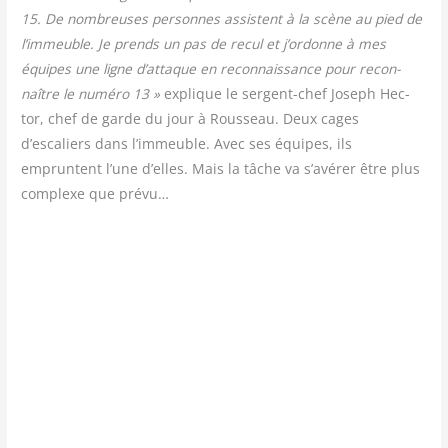
15. De nom­breuses per­sonnes assistent à la scène au pied de
l’immeuble. Je prends un pas de recul et j’ordonne à mes
équipes une ligne d’attaque en recon­nais­sance pour recon­
naître le numé­ro 13 »
explique le ser­gent-chef Joseph Hec­
tor, chef de garde du jour à Rous­seau. Deux cages
d’escaliers dans l’immeuble. Avec ses équipes, ils
empruntent l’une d’elles. Mais la tâche va s’avérer être plus
com­plexe que prévu…