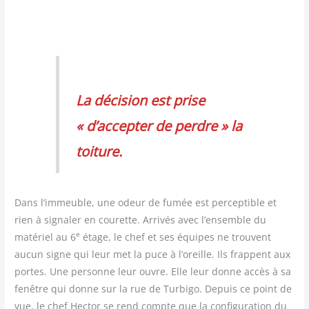
La déci­sion est prise
« d’accepter de perdre » la
toiture.
Dans l’immeuble, une odeur de fumée est per­cep­tible et
rien à signa­ler en cou­rette. Arri­vés avec l’ensemble du
e
maté­riel au 6
étage, le chef et ses équipes ne trouvent
aucun signe qui leur met la puce à l’oreille. Ils frappent aux
portes. Une per­sonne leur ouvre. Elle leur donne accès à sa
fenêtre qui donne sur la rue de Tur­bi­go. Depuis ce point de
vue, le chef Hec­tor se rend compte que la confi­gu­ra­tion du