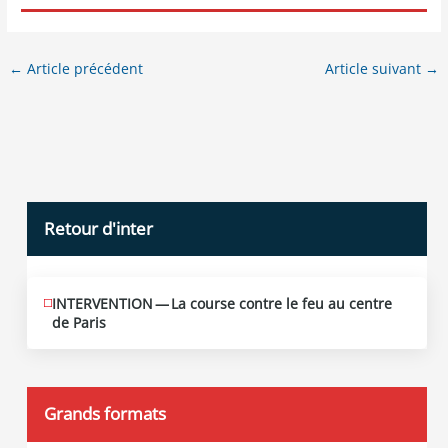
←
Article précédent
Article suivant
→
Retour d'inter
INTERVENTION — La course contre le feu au centre
JUIN
12
de Paris
2026
Grands formats