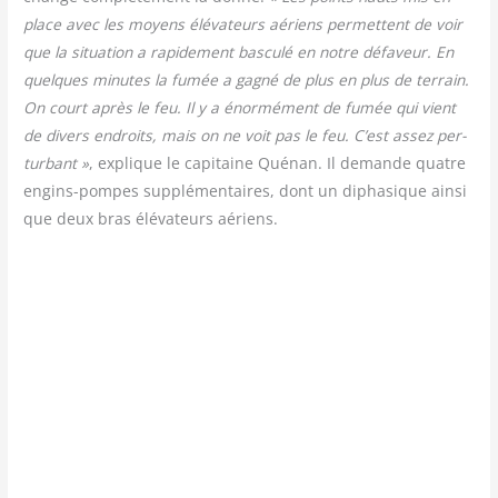
place avec les moyens élé­va­teurs aériens per­mettent de voir
que la situa­tion a rapi­de­ment bas­cu­lé en notre défa­veur. En
quelques minutes la fumée a gagné de plus en plus de ter­rain.
On court après le feu. Il y a énor­mé­ment de fumée qui vient
de divers endroits, mais on ne voit pas le feu. C’est assez per­
tur­bant »
, explique le capi­taine Qué­nan. Il demande quatre
engins-pompes sup­plé­men­taires, dont un dipha­sique ain­si
que deux bras élé­va­teurs aériens.