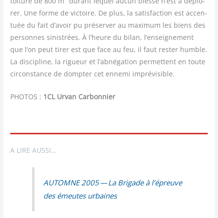
toi­ture de 800 m
durant lequel aucun bles­sé n’est à déplo­
rer. Une forme de vic­toire. De plus, la satis­fac­tion est accen­
tuée du fait d’avoir pu pré­ser­ver au maxi­mum les biens des
per­sonnes sinis­trées. À l’heure du bilan, l’enseignement
que l’on peut tirer est que face au feu, il faut res­ter humble.
La dis­ci­pline, la rigueur et l’abnégation per­mettent en toute
cir­cons­tance de domp­ter cet enne­mi imprévisible.
PHOTOS :
1CL Urvan Carbonnier
A LIRE AUSSI…
AUTOMNE 2005 — La Bri­gade à l’épreuve
des émeutes urbaines