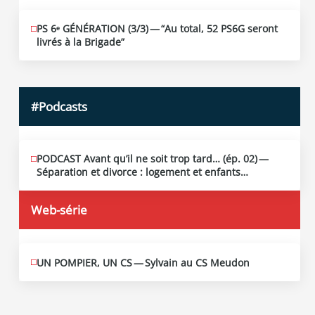
PS 6ᵉ GÉNÉRATION (3/​3) — “Au total, 52 PS6G seront
JUIN
19
livrés à la Brigade”
2026
#Podcasts
PODCAST Avant qu’il ne soit trop tard… (ép. 02) —
MAI
13
Séparation et divorce : logement et enfants…
2026
Web-série
UN POMPIER, UN CS — Sylvain au CS Meudon
MAI
10
2026