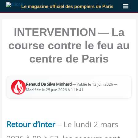
Aller
Le magazine officiel des pompiers de Paris
au
contenu
INTERVENTION — La
course contre le feu au
centre de Paris
Renaud Da Sil­va Min­hard
—
—
Publié le 12 juin 2026
Modi­fiée le 25 juin 2026 à 11 h 41
Retour d’inter
– Le lundi 2 mars