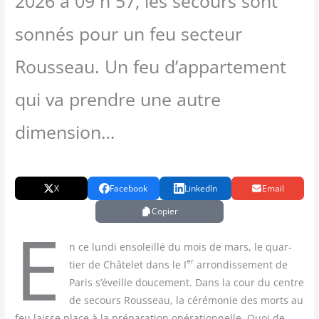
2026 à 09 h 57, les secours sont
sonnés pour un feu secteur
Rousseau. Un feu d’appartement
qui va prendre une autre
dimension…
X
Facebook
LinkedIn
Email
Copier
E
n ce lun­di enso­leillé du mois de mars, le quar­
er
tier de Châ­te­let dans le I
arron­dis­se­ment de
Paris s’éveille dou­ce­ment. Dans la cour du centre
de secours Rous­seau, la céré­mo­nie des morts au
feu laisse place à la pré­pa­ra­tion opé­ra­tion­nelle. Quoi de