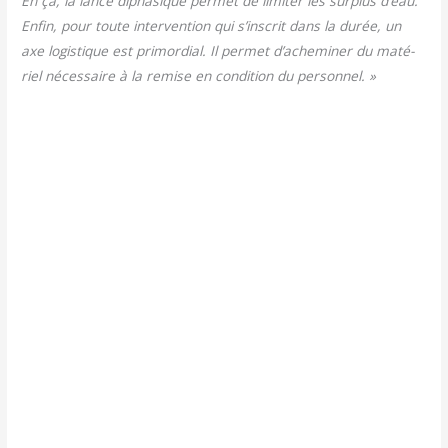
En ça, la lance dipha­sique per­met de limi­ter les sur­plus d’eau.
Enfin, pour toute inter­ven­tion qui s’inscrit dans la durée, un
axe logis­tique est pri­mor­dial. Il per­met d’acheminer du maté­
riel néces­saire à la remise en condi­tion du personnel. »