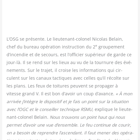
L’OSG se pré­sente. Le lieu­te­nant-colo­nel Nico­las Belain,
e
chef du bureau opé­ra­tion ins­truc­tion du 2
grou­pe­ment
d’incendie et de secours, est l’officier supé­rieur de garde ce
jour-là. Il se rend sur les lieux au vu de la tour­nure des évé­
ne­ments. Sur le tra­jet, il croise les infor­ma­tions qui cir­
culent sur les canaux tac­tiques avec celles qu’il récolte sur
les plans. Les feux de toi­tures peuvent se pro­pa­ger à
vitesse grand V. Il est bon d’avoir un coup d’avance.
« À mon
arri­vée j’intègre le dis­po­si­tif et je fais un point sur la situa­tion
avec l’OGC et le conseiller tech­nique RSMU,
explique le lieu­te­
nant-colo­nel Belain.
Nous trou­vons un point haut qui nous
per­met d’avoir une vue d’ensemble. Le feu conti­nue de cou­rir,
on a besoin de reprendre l’ascendant. Il faut mener des opé­ra­