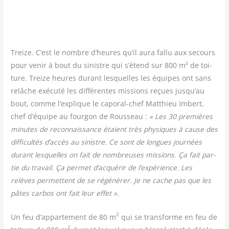
Treize. C’est le nombre d’heures qu’il aura fal­lu aux secours
pour venir à bout du sinistre qui s’étend sur 800 m² de toi­
ture. Treize heures durant les­quelles les équipes ont sans
relâche exé­cu­té les dif­fé­rentes mis­sions reçues jusqu’au
bout, comme l’explique le capo­ral-chef Mat­thieu Imbert,
chef d’équipe au four­gon de Rous­seau :
« Les 30 pre­mières
minutes de recon­nais­sance étaient très phy­siques à cause des
dif­fi­cul­tés d’accès au sinistre. Ce sont de longues jour­nées
durant les­quelles on fait de nom­breuses mis­sions. Ça fait par­
tie du tra­vail. Ça per­met d’acquérir de l’expérience. Les
relèves per­mettent de se régé­né­rer. Je ne cache pas que les
pâtes car­bos ont fait leur effet ».
2
Un feu d’appartement de 80 m
qui se trans­forme en feu de
2