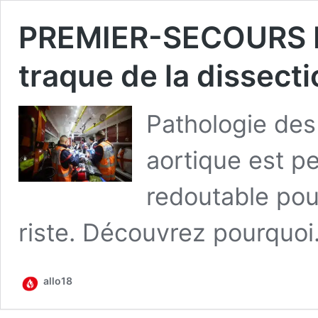
PREMIER-SECOURS N
traque de la dissect
Patho­lo­gie des
aor­tique est pe
redou­table pou
riste. Décou­vrez pourquo
allo18