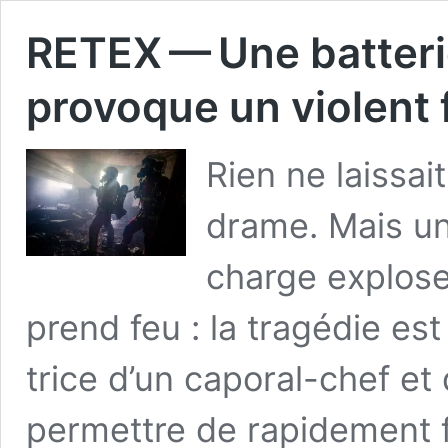
RETEX — Une batterie
provoque un violent
Rien ne lais­sai
drame. Mais une 
charge explose
prend feu : la tra­gé­die es
trice d’un capo­ral-chef e
per­mettre de rapi­de­ment fac