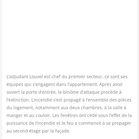
L’adjudant Lou­vel est chef du pre­mier sec­teur, ce sont ses
équipes qui s’engagent dans l’appartement. Après avoir
ouvert la porte d’entrée, le binôme d’attaque pro­cède à
l’extinction. L’incendie s’est pro­pa­gé à l’ensemble des pièces
du loge­ment, notam­ment aux deux chambres, à la salle à
man­ger et au cou­loir. Les fenêtres ont cédé sous l’effet de la
puis­sance de l’incendie et le feu a com­men­cé à se pro­pa­ger
au second étage par la façade.