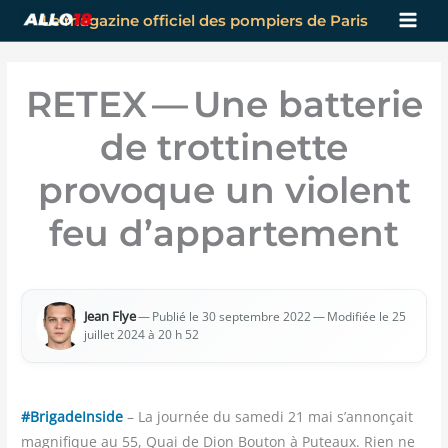
Aller
Le magazine officiel des pompiers de Paris
au
contenu
RETEX — Une batterie
de trottinette
provoque un violent
feu d’appartement
Jean Flye
—
— Modi­fiée le 25
Publié le 30 sep­tembre 2022
juillet 2024 à 20 h 52
#BrigadeInside
– La journée du samedi 21 mai s’annonçait
magnifique au 55, Quai de Dion Bouton à Puteaux. Rien ne