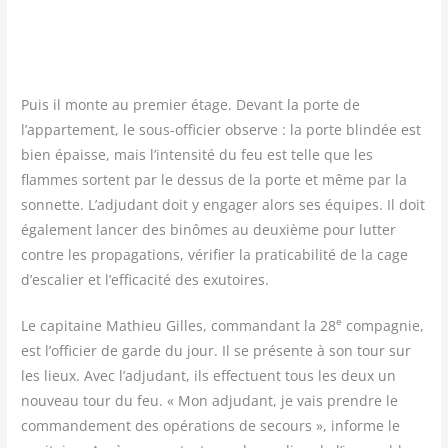
Puis il monte au pre­mier étage. Devant la porte de
l’appartement, le sous-offi­cier observe : la porte blin­dée est
bien épaisse, mais l’intensité du feu est telle que les
flammes sortent par le des­sus de la porte et même par la
son­nette. L’adjudant doit y enga­ger alors ses équipes. Il doit
éga­le­ment lan­cer des binômes au deuxième pour lut­ter
contre les pro­pa­ga­tions, véri­fier la pra­ti­ca­bi­li­té de la cage
d’escalier et l’efficacité des exutoires.
e
Le capi­taine Mathieu Gilles, com­man­dant la 28
com­pa­gnie,
est l’officier de garde du jour. Il se pré­sente à son tour sur
les lieux. Avec l’adjudant, ils effec­tuent tous les deux un
nou­veau tour du feu. « Mon adju­dant, je vais prendre le
com­man­de­ment des opé­ra­tions de secours », informe le