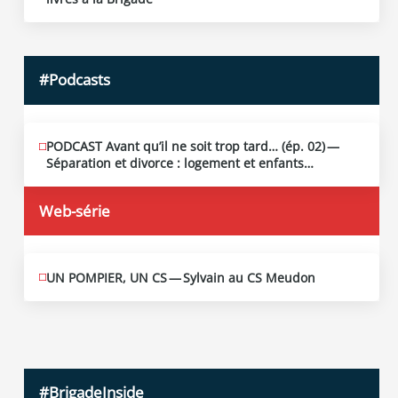
2026
#Podcasts
PODCAST Avant qu’il ne soit trop tard… (ép. 02) —
MAI
13
Séparation et divorce : logement et enfants…
2026
Web-série
UN POMPIER, UN CS — Sylvain au CS Meudon
MAI
10
2026
#BrigadeInside