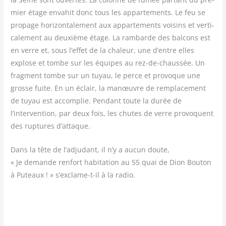
mier étage enva­hit donc tous les appar­te­ments. Le feu se
pro­page hori­zon­ta­le­ment aux appar­te­ments voi­sins et ver­ti­
ca­le­ment au deuxième étage. La ram­barde des bal­cons est
en verre et, sous l’effet de la cha­leur, une d’entre elles
explose et tombe sur les équipes au rez-de-chaus­sée. Un
frag­ment tombe sur un tuyau, le perce et pro­voque une
grosse fuite. En un éclair, la manœuvre de rem­pla­ce­ment
de tuyau est accom­plie. Pen­dant toute la durée de
l’intervention, par deux fois, les chutes de verre pro­voquent
des rup­tures d’attaque.
Dans la tête de l’adjudant, il n’y a aucun doute,
« Je demande ren­fort habi­ta­tion au 55 quai de Dion Bou­ton
à Puteaux ! » s’exclame-t-il à la radio.