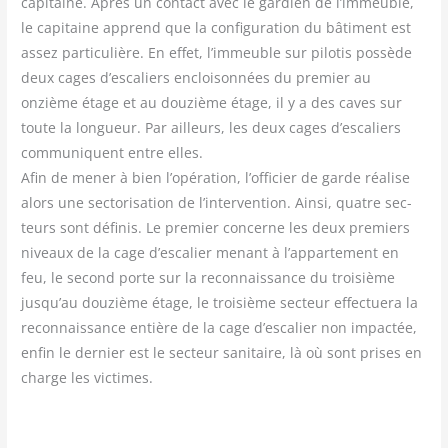
capi­taine. Après un contact avec le gar­dien de l’immeuble,
le capi­taine apprend que la confi­gu­ra­tion du bâti­ment est
assez par­ti­cu­lière. En effet, l’immeuble sur pilo­tis pos­sède
deux cages d’escaliers encloi­son­nées du pre­mier au
onzième étage et au dou­zième étage, il y a des caves sur
toute la lon­gueur. Par ailleurs, les deux cages d’escaliers
com­mu­niquent entre elles.
Afin de mener à bien l’opération, l’officier de garde réa­lise
alors une sec­to­ri­sa­tion de l’intervention. Ain­si, quatre sec­
teurs sont défi­nis. Le pre­mier concerne les deux pre­miers
niveaux de la cage d’escalier menant à l’appartement en
feu, le second porte sur la recon­nais­sance du troi­sième
jusqu’au dou­zième étage, le troi­sième sec­teur effec­tue­ra la
recon­nais­sance entière de la cage d’escalier non impac­tée,
enfin le der­nier est le sec­teur sani­taire, là où sont prises en
charge les victimes.