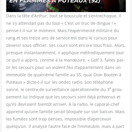
Dans la tête d’Arthur, tout se bous­cule et s’entrechoque, il
ne s’y atten­dait pas du tout « C’est un truc de dingue ! »
pense-t-il sur le moment. Mais l’expérimenté mili­taire du
rang et ses treize ans de ser­vice est dans le cur­sus pour
deve­nir sous-offi­cier. Ses cours sont encore tous frais. Alors,
presque ins­tan­ta­né­ment, il applique métho­di­que­ment tout
ce qu’il a appris, comme à la manœuvre. « Golf 3, faites par­
tir les secours pour un violent feu d’appartement dans un
immeuble de qua­trième famille au 55, quai Dion Bou­ton à
Puteaux » dicte-t-il sur les ondes radio. Son télé­phone
e
sonne, le centre de sur­veillance opé­ra­tion­nelle du 3
grou­
pe­ment lui indique que les secours sont déjà pré­ve­nus et
qu’ils devraient bien­tôt arri­ver. À la radio, le capo­ral-chef
apprend qu’une famille serait blo­quée sur son bal­con. Mais
les fumées sont trop denses, impos­sible d’apercevoir
quelqu’un. Il ana­lyse l’autre face de l’immeuble, mais à part