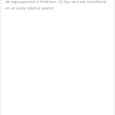
de regrou­pe­ment à l’intérieur. Ce lieu sera vite trans­for­mé
en un poste médi­cal avancé.