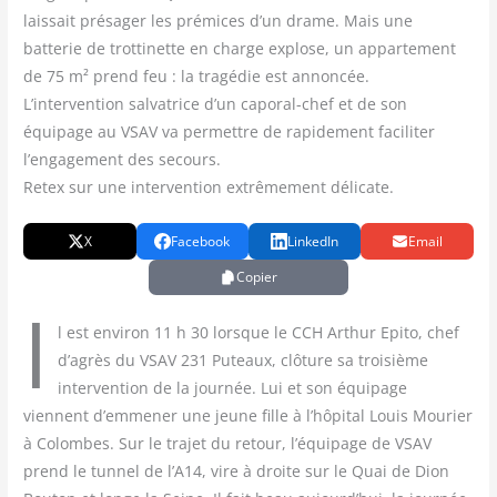
laissait présager les prémices d’un drame. Mais une
batterie de trottinette en charge explose, un appartement
de 75 m² prend feu : la tragédie est annoncée.
L’intervention salvatrice d’un caporal-chef et de son
équipage au VSAV va permettre de rapidement faciliter
l’engagement des secours.
Retex sur une intervention extrêmement délicate.
X
Facebook
LinkedIn
Email
Copier
I
l est envi­ron 11 h 30 lorsque le CCH Arthur Epi­to, chef
d’agrès du VSAV 231 Puteaux, clô­ture sa troi­sième
inter­ven­tion de la jour­née. Lui et son équi­page
viennent d’emmener une jeune fille à l’hôpital Louis Mou­rier
à Colombes. Sur le tra­jet du retour, l’équipage de VSAV
prend le tun­nel de l’A14, vire à droite sur le Quai de Dion