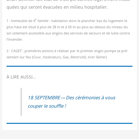
quées qui seront éva­cuées en milieu hospitalier.
e
1 : Immeuble de 4
famille : habi­ta­tion dont le plan­cher bas du loge­ment le
plus haut est situé à plus de 28 m et à 50 m au plus au-des­sus du niveau du
sol uti­le­ment acces­sible aux engins des ser­vices de secours et de lutte contre
l’incendie.
2 : CAGET : pre­mières actions à réa­li­ser par le pre­mier engin-pompe se pré­
sen­tant sur feu (Cour, Ascen­seurs, Gaz, élec­tri­ci­té, tirer lâcher)
À LIRE AUSSI…
18 SEPTEMBRE — Des céré­mo­nies à vous
cou­per le souffle !