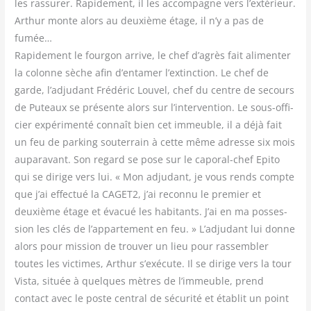
les ras­su­rer. Rapi­de­ment, il les accom­pagne vers l’extérieur.
Arthur monte alors au deuxième étage, il n’y a pas de
fumée…
Rapi­de­ment le four­gon arrive, le chef d’agrès fait ali­men­ter
la colonne sèche afin d’entamer l’extinction. Le chef de
garde, l’adjudant Fré­dé­ric Lou­vel, chef du centre de secours
de Puteaux se pré­sente alors sur l’intervention. Le sous-offi­
cier expé­ri­men­té connaît bien cet immeuble, il a déjà fait
un feu de par­king sou­ter­rain à cette même adresse six mois
aupa­ra­vant. Son regard se pose sur le capo­ral-chef Epi­to
qui se dirige vers lui. « Mon adju­dant, je vous rends compte
que j’ai effec­tué la CAGET2, j’ai recon­nu le pre­mier et
deuxième étage et éva­cué les habi­tants. J’ai en ma pos­ses­
sion les clés de l’appartement en feu. » L’adjudant lui donne
alors pour mis­sion de trou­ver un lieu pour ras­sem­bler
toutes les vic­times, Arthur s’exécute. Il se dirige vers la tour
Vis­ta, située à quelques mètres de l’immeuble, prend
contact avec le poste cen­tral de sécu­ri­té et éta­blit un point