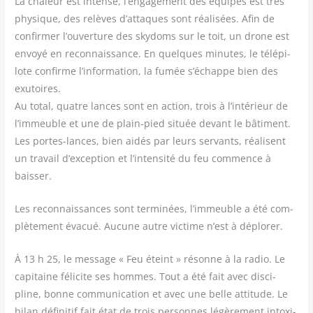
La cha­leur est intense, l’engagement des équipes est très
phy­sique, des relèves d’attaques sont réa­li­sées. Afin de
confir­mer l’ouverture des sky­doms sur le toit, un drone est
envoyé en recon­nais­sance. En quelques minutes, le télé­pi­
lote confirme l’information, la fumée s’échappe bien des
exu­toires.
Au total, quatre lances sont en action, trois à l’intérieur de
l’immeuble et une de plain-pied située devant le bâti­ment.
Les portes-lances, bien aidés par leurs ser­vants, réa­lisent
un tra­vail d’exception et l’intensité du feu com­mence à
baisser.
Les recon­nais­sances sont ter­mi­nées, l’immeuble a été com­
plè­te­ment éva­cué. Aucune autre vic­time n’est à déplorer.
À 13 h 25, le mes­sage « Feu éteint » résonne à la radio. Le
capi­taine féli­cite ses hommes. Tout a été fait avec dis­ci­
pline, bonne com­mu­ni­ca­tion et avec une belle atti­tude. Le
bilan défi­ni­tif fait état de trois per­sonnes légè­re­ment intoxi­