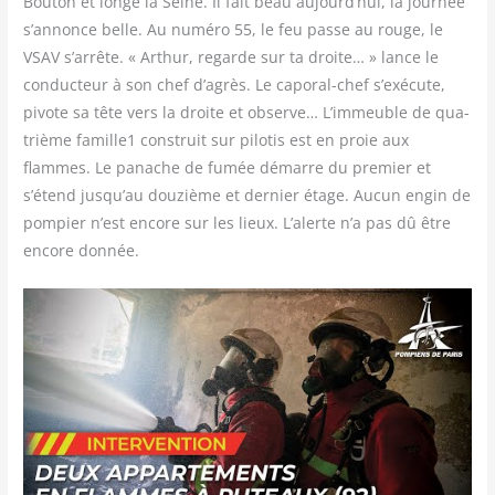
Bou­ton et longe la Seine. Il fait beau aujourd’hui, la jour­née
s’annonce belle. Au numé­ro 55, le feu passe au rouge, le
VSAV s’arrête. « Arthur, regarde sur ta droite… » lance le
conduc­teur à son chef d’agrès. Le capo­ral-chef s’exécute,
pivote sa tête vers la droite et observe… L’immeuble de qua­
trième famille1 construit sur pilo­tis est en proie aux
flammes. Le panache de fumée démarre du pre­mier et
s’étend jusqu’au dou­zième et der­nier étage. Aucun engin de
pom­pier n’est encore sur les lieux. L’alerte n’a pas dû être
encore donnée.