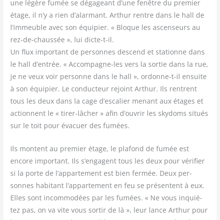
une légère fumée se déga­geant d’une fenêtre du pre­mier
étage, il n’y a rien d’alarmant. Arthur rentre dans le hall de
l’immeuble avec son équi­pier. « Bloque les ascen­seurs au
rez-de-chaus­sée », lui dicte-t-il.
Un flux impor­tant de per­sonnes des­cend et sta­tionne dans
le hall d’entrée. « Accom­pagne-les vers la sor­tie dans la rue,
je ne veux voir per­sonne dans le hall », ordonne-t-il ensuite
à son équi­pier. Le conduc­teur rejoint Arthur. Ils rentrent
tous les deux dans la cage d’escalier menant aux étages et
actionnent le « tirer-lâcher » afin d’ouvrir les sky­doms situés
sur le toit pour éva­cuer des fumées.
Ils montent au pre­mier étage, le pla­fond de fumée est
encore impor­tant. Ils s’engagent tous les deux pour véri­fier
si la porte de l’appartement est bien fer­mée. Deux per­
sonnes habi­tant l’appartement en feu se pré­sentent à eux.
Elles sont incom­mo­dées par les fumées. « Ne vous inquié­
tez pas, on va vite vous sor­tir de là », leur lance Arthur pour