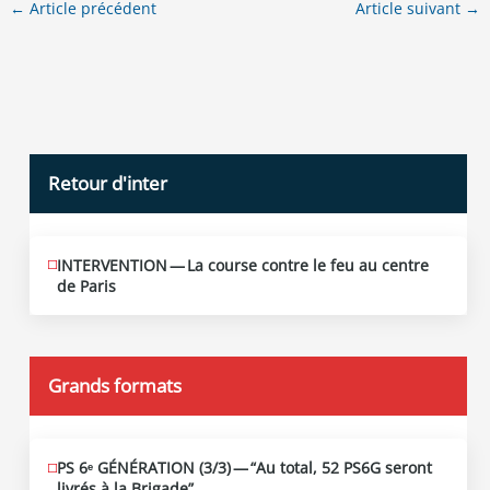
←
Article précédent
Article suivant
→
Retour d'inter
INTERVENTION — La course contre le feu au centre
JUIN
12
de Paris
2026
Grands formats
PS 6ᵉ GÉNÉRATION (3/​3) — “Au total, 52 PS6G seront
JUIN
19
livrés à la Brigade”