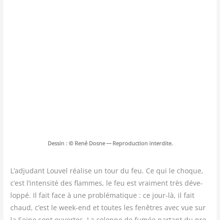
Des­sin : © René Dosne — Repro­duc­tion interdite.
L’adjudant Lou­vel réa­lise un tour du feu. Ce qui le choque,
c’est l’intensité des flammes, le feu est vrai­ment très déve­
lop­pé. Il fait face à une pro­blé­ma­tique : ce jour-là, il fait
chaud, c’est le week-end et toutes les fenêtres avec vue sur
la Seine sont ouvertes. La colonne de fumée par­tant du pre­