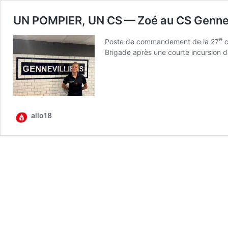
UN POMPIER, UN CS — Zoé au CS Gennev
e
Poste de com­man­de­ment de la 27
c
Bri­gade après une courte incur­sion 
allo18