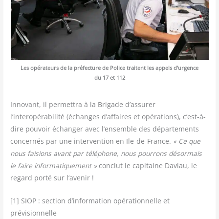
Les opé­ra­teurs de la pré­fec­ture de Police traitent les appels d’urgence
du 17 et 112
Inno­vant, il per­met­tra à la Bri­gade d’assurer
l’interopérabilité (échanges d’affaires et opé­ra­tions), c’est-à-
dire pou­voir échan­ger avec l’ensemble des dépar­te­ments
concer­nés par une inter­ven­tion en Ile-de-France.
« Ce que
nous fai­sions avant par télé­phone, nous pour­rons désor­mais
le faire infor­ma­ti­que­ment »
conclut le capi­taine Daviau, le
regard por­té sur l’avenir !
[1] SIOP : sec­tion d’information opé­ra­tion­nelle et
prévisionnelle