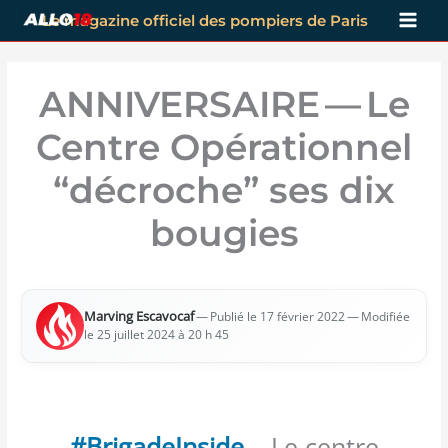
Aller
Le magazine officiel des pompiers de Paris
au
contenu
ANNIVERSAIRE — Le
Centre Opérationnel
“décroche” ses dix
bougies
Mar­ving Esca­vo­caf
—
— Modi­fiée
Publié le 17 février 2022
le 25 juillet 2024 à 20 h 45
#BrigadeInside
– Le centre