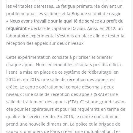
les véri­tables détresses. La fatigue pré­ma­tu­rée devient un
pro­blème pour les vic­times et la Bri­gade se doit de réagir
« Nous avons tra­vaillé sur la qua­li­té de ser­vice au pro­fit du
requé­rant »
déclare le capi­taine Daviau. Ain­si, en 2012, un
labo­ra­toire expé­ri­men­tal s’est mis en place afin de tes­ter la
récep­tion des appels sur deux niveaux.
Cette expé­ri­men­ta­tion consiste à prio­ri­ser et orien­ter
chaque appel. Non seule­ment les résul­tats posi­tifs offi­cia­
lisent la mise en place de ce sys­tème de “débrui­tage” en
2014 et, en 2015, une salle de récep­tion des appels est
créée. Le centre opé­ra­tion­nel compte désor­mais deux
niveaux : une salle de récep­tion des appels (SRA) et une
salle de trai­te­ment des appels (STA). C’est une grande avan­
cée pour les opé­ra­teurs et pour les requé­rants en terme de
qua­li­té de ser­vice ren­du. En 2016, le centre opé­ra­tion­nel
prend une nou­velle dimen­sion. La police et la bri­gade de
sapeurs-pom­piers de Paris créent une mutua­li­sa­tion. Les