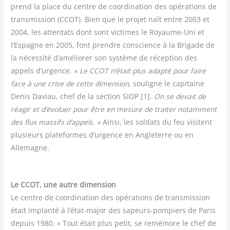
prend la place du centre de coor­di­na­tion des opé­ra­tions de
trans­mis­sion (CCOT). Bien que le pro­jet naît entre 2003 et
2004, les atten­tats dont sont vic­times le Royaume-Uni et
l’Espagne en 2005, font prendre conscience à la Bri­gade de
la néces­si­té d’améliorer son sys­tème de récep­tion des
appels d’urgence.
« Le CCOT n’était plus adap­té pour faire
face à une crise de cette dimen­sion,
sou­ligne le capi­taine
Denis Daviau, chef de la sec­tion SIOP [1].
On se devait de
réagir et d’évoluer pour être en mesure de trai­ter notam­ment
des flux mas­sifs d’appels. »
Ain­si, les sol­dats du feu visitent
plu­sieurs pla­te­formes d’urgence en Angle­terre ou en
Allemagne.
Le CCOT, une autre dimen­sion
Le centre de coor­di­na­tion des opé­ra­tions de trans­mis­sion
était implan­té à l’état-major des sapeurs-pom­piers de Paris
depuis 1980. « Tout était plus petit, se remé­more le chef de