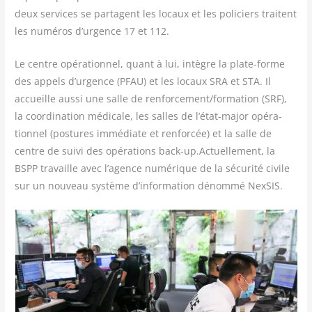
deux ser­vices se par­tagent les locaux et les poli­ciers traitent
les numé­ros d’urgence 17 et 112.
Le centre opé­ra­tion­nel, quant à lui, intègre la plate-forme
des appels d’urgence (PFAU) et les locaux SRA et STA. Il
accueille aus­si une salle de renforcement/​formation (SRF),
la coor­di­na­tion médi­cale, les salles de l’état-major opé­ra­
tion­nel (pos­tures immé­diate et ren­for­cée) et la salle de
centre de sui­vi des opé­ra­tions back-up.Actuellement, la
BSPP tra­vaille avec l’agence numé­rique de la sécu­ri­té civile
sur un nou­veau sys­tème d’information dénom­mé NexSIS.