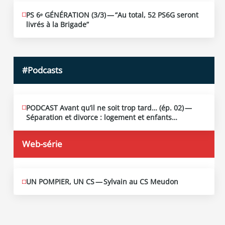
PS 6ᵉ GÉNÉRATION (3/​3) — “Au total, 52 PS6G seront
JUIN
19
livrés à la Brigade”
2026
#Podcasts
PODCAST Avant qu’il ne soit trop tard… (ép. 02) —
MAI
13
Séparation et divorce : logement et enfants…
2026
Web-série
UN POMPIER, UN CS — Sylvain au CS Meudon
MAI
10
2026