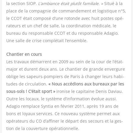
la sec­tion SIOP.
L’am­biance était plu­tôt fami­liale. »
Situé à la
place de la com­pa­gnie de com­man­de­ment et logis­tique n°5,
le CCOT était com­po­sé d’une rotonde avec huit postes opé­
ra­teurs et un chef de salle, la coor­di­na­tion médi­cale, le
bureau du res­pon­sable CCOT et du res­pon­sable Ada­gio.
Une salle de crise com­plé­tait l’ensemble.
Chan­tier en cours
Les tra­vaux démarrent en 2009 au sein de la cour de l’état-
major et durent deux ans. Le chan­tier de grande enver­gure
oblige les sapeurs-pom­piers de Paris à chan­ger leurs habi­
tudes de cir­cu­la­tion.
« Nous accé­dions aux bureaux par les
sous-sols ! C’était sport »
iro­nise le capi­taine Denis Daviau.
Outre les locaux, le sys­tème d’information évo­lue aus­si.
Ada­gio rem­place Syn­tia en février 2011, après 19 ans de
bons et loyaux ser­vices. Ce nou­veau sys­tème per­met aux
opé­ra­teurs du CO d’affiner le départ des secours et la ges­
tion de la cou­ver­ture opérationnelle.