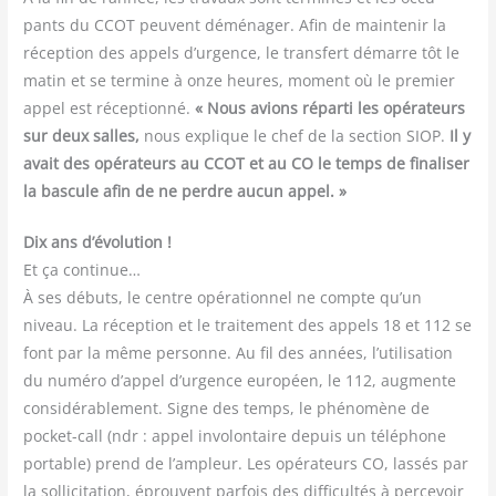
pants du CCOT peuvent démé­na­ger. Afin de main­te­nir la
récep­tion des appels d’urgence, le trans­fert démarre tôt le
matin et se ter­mine à onze heures, moment où le pre­mier
appel est récep­tion­né.
« Nous avions répar­ti les opé­ra­teurs
sur deux salles,
nous explique le chef de la sec­tion SIOP.
Il y
avait des opé­ra­teurs au CCOT et au CO le temps de fina­li­ser
la bas­cule afin de ne perdre aucun appel. »
Dix ans d’évolution !
Et ça conti­nue…
À ses débuts, le centre opé­ra­tion­nel ne compte qu’un
niveau. La récep­tion et le trai­te­ment des appels 18 et 112 se
font par la même per­sonne. Au fil des années, l’utilisation
du numé­ro d’appel d’urgence euro­péen, le 112, aug­mente
consi­dé­ra­ble­ment. Signe des temps, le phé­no­mène de
pocket-call (ndr : appel invo­lon­taire depuis un télé­phone
por­table) prend de l’ampleur. Les opé­ra­teurs CO, las­sés par
la sol­li­ci­ta­tion, éprouvent par­fois des dif­fi­cul­tés à per­ce­voir