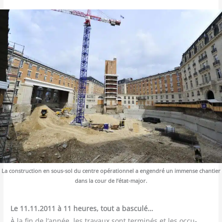
La construc­tion en sous-sol du centre opé­ra­tion­nel a engen­dré un immense chan­tier
dans la cour de l’état-major.
Le 11.11.2011 à 11 heures, tout a bas­cu­lé…
À la fin de l’année, les tra­vaux sont ter­mi­nés et les occu­