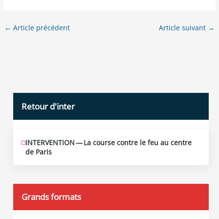
←
Article précédent
Article suivant
→
Retour d'inter
INTERVENTION — La course contre le feu au centre
JUIN
12
de Paris
2026
Grands formats