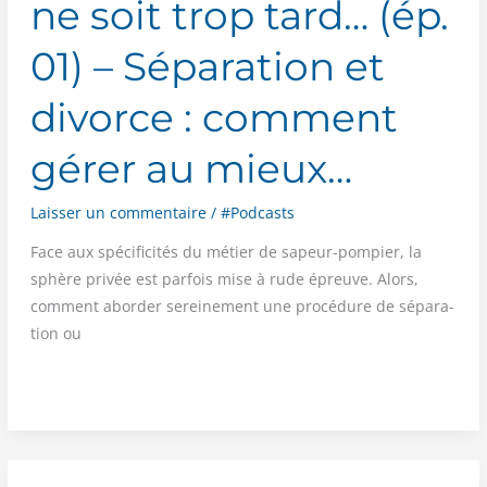
ne soit trop tard… (ép.
01) – Séparation et
divorce : comment
gérer au mieux…
Laisser un commentaire
/
#Podcasts
Face aux spé­ci­fi­ci­tés du métier de sapeur-pom­pier, la
sphère pri­vée est par­fois mise à rude épreuve. Alors,
com­ment abor­der serei­ne­ment une pro­cé­dure de sépa­ra­
tion ou
PODCAST
Avant
qu’il
ne