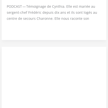
PODCAST — Témoi­gnage de Cyn­thia. Elle est mariée au
ser­gent-chef Fré­dé­ric depuis dix ans et ils sont logés au
centre de secours Cha­ronne. Elle nous raconte son
CONJOINTS
DE
POMPIER
DE
PARIS
—
Épisode
1 :
Cynthia
au
CS
Charonne