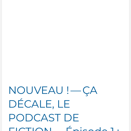
soit
trop
tard…
(ép.
01)
–
Séparation
et
divorce :
comment
gérer
NOUVEAU ! — ÇA
au mieux…
DÉCALE, LE
PODCAST DE