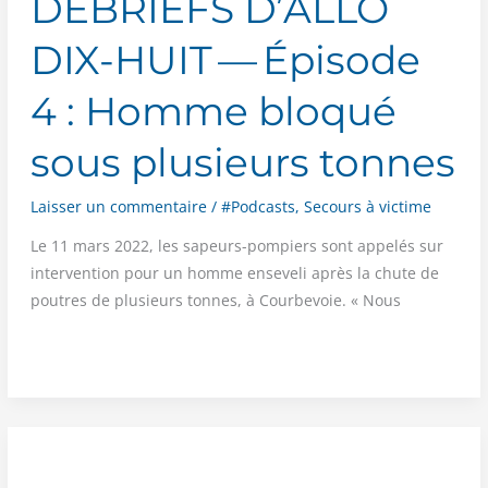
DÉBRIEFS D’ALLO
DIX-HUIT — Épisode
4 : Homme bloqué
sous plusieurs tonnes
Laisser un commentaire
/
#Podcasts
,
Secours à victime
Le 11 mars 2022, les sapeurs-pom­piers sont appe­lés sur
inter­ven­tion pour un homme ense­ve­li après la chute de
poutres de plu­sieurs tonnes, à Cour­be­voie. « Nous
PODCAST :
LES
DÉBRIEFS
D’ALLO
DIX-