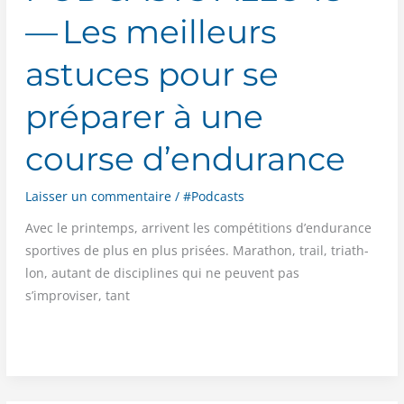
— Les meilleurs
astuces pour se
préparer à une
course d’endurance
Laisser un commentaire
/
#Podcasts
Avec le prin­temps, arrivent les com­pé­ti­tions d’endurance
spor­tives de plus en plus pri­sées. Mara­thon, trail, tri­ath­
lon, autant de dis­ci­plines qui ne peuvent pas
s’improviser, tant
PODCASTS
ALLO
18