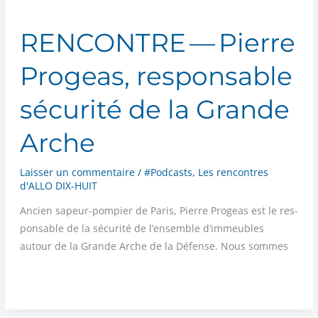
RENCONTRE — Pierre
Progeas, responsable
sécurité de la Grande
Arche
Laisser un commentaire
/
#Podcasts
,
Les rencontres
d'ALLO DIX-HUIT
Ancien sapeur-pom­pier de Paris, Pierre Pro­geas est le res­
pon­sable de la sécu­ri­té de l’ensemble d’immeubles
autour de la Grande Arche de la Défense. Nous sommes
RENCONTRE
—