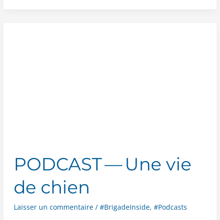
— 
Écoutez
la
Musique…
sans bémol !
PODCAST — Une vie
de chien
Laisser un commentaire
/
#BrigadeInside
,
#Podcasts