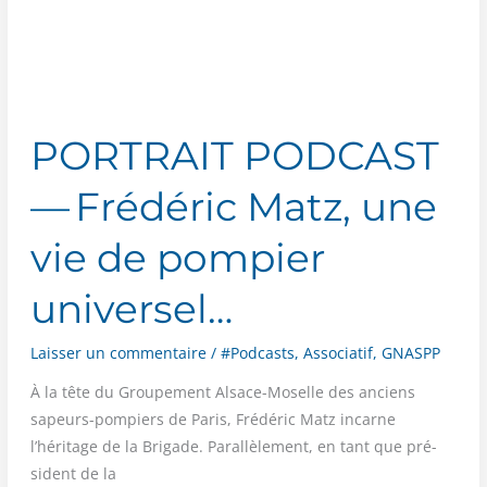
Épisode
1 :
Stable
au feu
PORTRAIT PODCAST
— Frédéric Matz, une
vie de pompier
universel…
Laisser un commentaire
/
#Podcasts
,
Associatif
,
GNASPP
À la tête du Grou­pe­ment Alsace-Moselle des anciens
sapeurs-pom­piers de Paris, Fré­dé­ric Matz incarne
l’héritage de la Bri­gade. Paral­lè­le­ment, en tant que pré­
sident de la