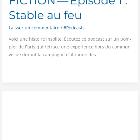
FICTION — Épisode 1 :
Stable au feu
Laisser un commentaire
/
#Podcasts
Voi­ci une his­toire inso­lite. Écou­tez ce pod­cast sur un pom­
pier de Paris qui retrace une expé­rience hors du com­mun
vécue durant la cam­pagne d’offrande des
NOUVEAU !
—
ÇA
DÉCALE,
LE
PODCAST
DE
FICTION
—