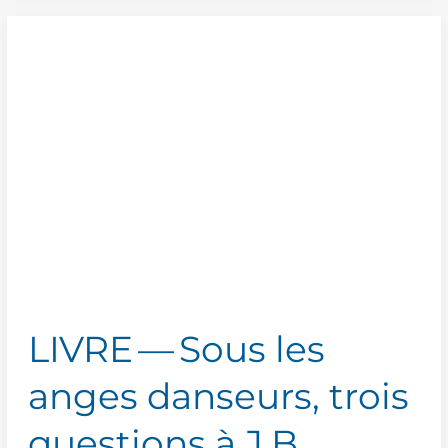
Pierre
Progeas,
responsable
sécurité
de
la
Grande
Arche
LIVRE — Sous les
anges danseurs, trois
questions à J.B.