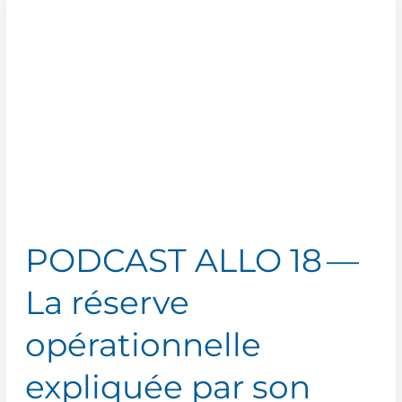
—
Les
meilleurs
astuces
pour
se
préparer
à
une
course
d’endurance
PODCAST ALLO 18 —
La réserve
opérationnelle
expliquée par son