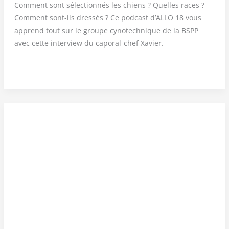
Com­ment sont sélec­tion­nés les chiens ? Quelles races ?
Com­ment sont-ils dres­sés ? Ce pod­cast d’AL­LO 18 vous
apprend tout sur le groupe cyno­tech­nique de la BSPP
avec cette inter­view du capo­ral-chef Xavier.
PODCAST
—
Une
vie
de chien