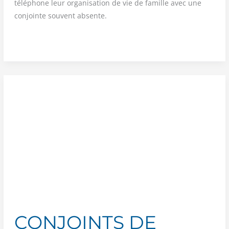
télé­phone leur orga­ni­sa­tion de vie de famille avec une
conjointe sou­vent absente.
CONJOINTS
DE
POMPIER
DE
PARIS
—
Épisode
3 :
Karl
et
sa
conjointe,
femme
sapeur-
CONJOINTS DE
pompier