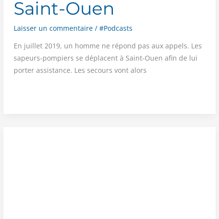
Saint-Ouen
Laisser un commentaire
/
#Podcasts
En juillet 2019, un homme ne répond pas aux appels. Les
sapeurs-pom­piers se déplacent à Saint-Ouen afin de lui
por­ter assis­tance. Les secours vont alors
PODCAST :
LES
DÉBRIEFS
D’ALLO
DIX-
HUIT
—
Épisode
3 :
Défenestration