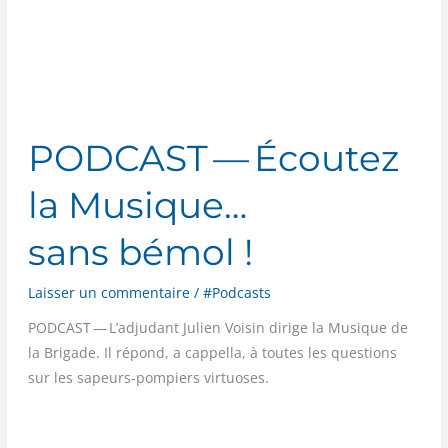
responsable
PODCAST — Écoutez
la Musique…
sans bémol !
Laisser un commentaire
/
#Podcasts
PODCAST — L’adjudant Julien Voi­sin dirige la Musique de
la Bri­gade. Il répond, a cap­pel­la, à toutes les ques­tions
sur les sapeurs-pom­piers virtuoses.
PODCAST