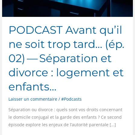
PODCAST Avant qu’il
ne soit trop tard… (ép.
02) — Séparation et
divorce : logement et
enfants…
Laisser un commentaire
/
#Podcasts
Sépa­ra­tion ou divorce : quels sont vos droits concer­nant
le domi­cile conju­gal et la garde des enfants ? Ce second
épi­sode explore les enjeux de l’autorité parentale […]