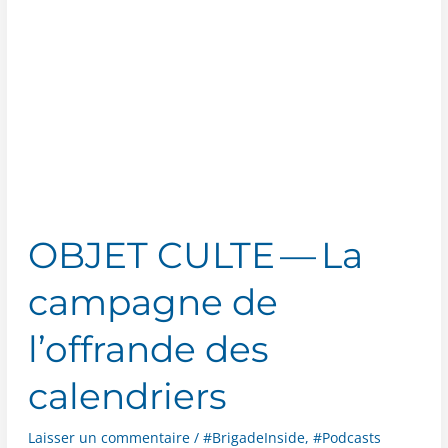
questions
à
J.B.
Repain
OBJET CULTE — La
campagne de
l’offrande des
calendriers
Laisser un commentaire
/
#BrigadeInside
,
#Podcasts