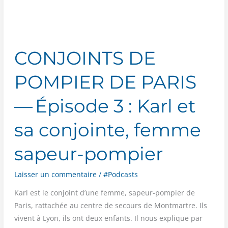
Mayeul,
jeunes
mariés
et
pompiers
CONJOINTS DE
en
POMPIER DE PARIS
service
incendie
— Épisode 3 : Karl et
sa conjointe, femme
sapeur-pompier
Laisser un commentaire
/
#Podcasts
Karl est le conjoint d’une femme, sapeur-pom­pier de
Paris, rat­ta­chée au centre de secours de Mont­martre. Ils
vivent à Lyon, ils ont deux enfants. Il nous explique par