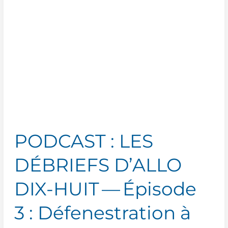
HUIT
—
Épisode
4 :
Homme
bloqué
sous
plusieurs
tonnes
PODCAST : LES
DÉBRIEFS D’ALLO
DIX-HUIT — Épisode
3 : Défenestration à