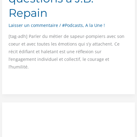
Repain
Laisser un commentaire
/
#Podcasts
,
A la Une !
[tag-adh] Par­ler du métier de sapeur-pom­piers avec son
coeur et avec toutes les émo­tions qui s’y attachent. Ce
récit édi­fiant et hale­tant est une réflexion sur
l’engagement indi­vi­duel et col­lec­tif, le cou­rage et
l’humilité.
LIVRE
—
Sous
les
anges
danseurs,
trois