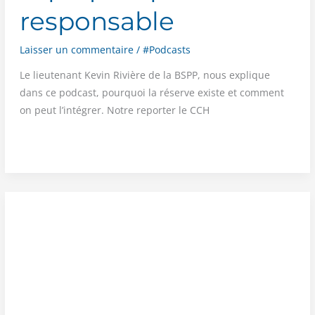
responsable
Laisser un commentaire
/
#Podcasts
Le lieu­te­nant Kevin Rivière de la BSPP, nous explique
dans ce pod­cast, pour­quoi la réserve existe et com­ment
on peut l’intégrer. Notre repor­ter le CCH
PODCAST
ALLO
18
—
La
réserve
opérationnelle
expliquée
par
son