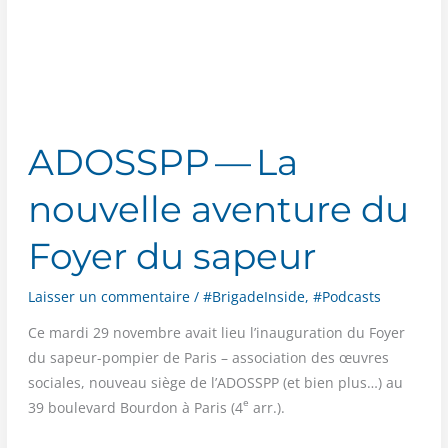
ADOSSPP — La
nouvelle aventure du
Foyer du sapeur
Laisser un commentaire
/
#BrigadeInside
,
#Podcasts
Ce mar­di 29 novembre avait lieu l’inauguration du Foyer
du sapeur-pom­pier de Paris – asso­cia­tion des œuvres
sociales, nou­veau siège de l’ADOSSPP (et bien plus…) au
e
39 bou­le­vard Bour­don à Paris (4
arr.).