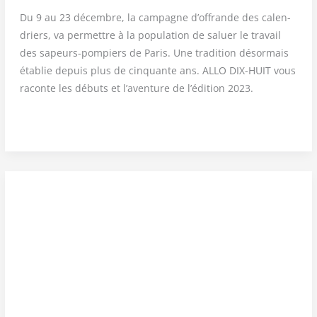
Du 9 au 23 décembre, la cam­pagne d’of­frande des calen­
driers, va per­mettre à la popu­la­tion de saluer le tra­vail
des sapeurs-pom­piers de Paris. Une tra­di­tion désor­mais
éta­blie depuis plus de cin­quante ans. ALLO DIX-HUIT vous
raconte les débuts et l’a­ven­ture de l’é­di­tion 2023.
OBJET
CULTE
—
La
campagne
de
l’offrande
des
calendriers