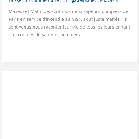
Laisser un commentaire
/
#BrigadeInside
,
#Podcasts
Mayeul et Mathilde, sont tous deux sapeurs-pom­piers de
Paris en ser­vice d’in­cen­die au GIS1. Tout juste mariés, ils
sont venus nous racon­ter leur vie de tous les jours en tant
que couples de sapeurs-pompiers.
#PODCAST :
CONJOINTS
DE
POMPIER
DE
PARIS
—
Épisode
4 :
Mathilde
et