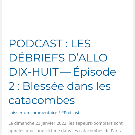
à
Saint-
Ouen
PODCAST : LES
DÉBRIEFS D’ALLO
DIX-HUIT — Épisode
2 : Blessée dans les
catacombes
Laisser un commentaire
/
#Podcasts
Le dimanche 23 jan­vier 2022, les sapeurs-pom­piers sont
appe­lés pour une vic­time dans les cata­combes de Paris