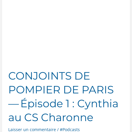
Épisode
2 :
Tiffany
et
son
pompier
TGV
CONJOINTS DE
POMPIER DE PARIS
— Épisode 1 : Cynthia
au CS Charonne
Laisser un commentaire
/
#Podcasts