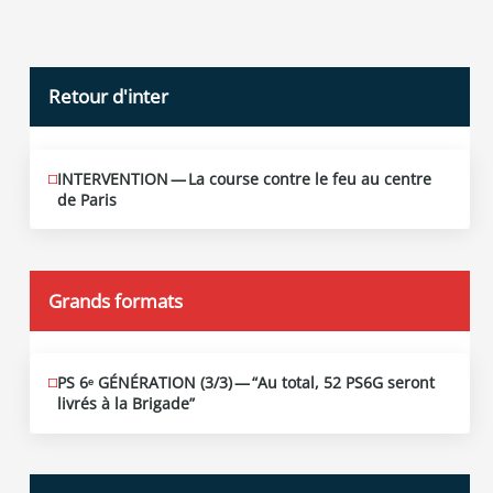
Retour d'inter
INTERVENTION — La course contre le feu au centre
JUIN
12
de Paris
2026
Grands formats
PS 6ᵉ GÉNÉRATION (3/​3) — “Au total, 52 PS6G seront
JUIN
19
livrés à la Brigade”
2026