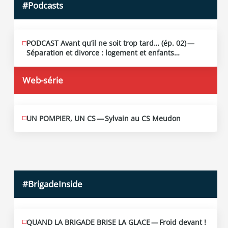
#Podcasts
PODCAST Avant qu’il ne soit trop tard… (ép. 02) —
MAI
13
Séparation et divorce : logement et enfants…
2026
Web-série
UN POMPIER, UN CS — Sylvain au CS Meudon
MAI
10
2026
#BrigadeInside
QUAND LA BRIGADE BRISE LA GLACE — Froid devant !