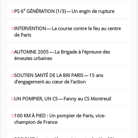
2026
e
PS 6
GÉNÉRATION (1/​3) — Un engin de rupture
JUIN
17
2026
INTERVENTION — La course contre le feu au centre
JUIN
12
de Paris
2026
AUTOMNE 2005 — La Brigade à l’épreuve des
JUIN
10
émeutes urbaines
2026
SOUTIEN SANTÉ DE LA BRI PARIS — 15 ans
MAI
29
d’engagement au cœur de l’action
2026
UN POMPIER, UN CS — Fanny au CS Montreuil
MAI
24
2026
100 KM À PIED : Un pompier de Paris, vice-
MAI
20
champion de France
2026