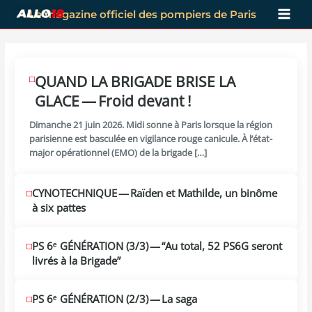
Aller
Le magazine officiel des pompiers de Paris
au
contenu
JUIL
QUAND LA BRIGADE BRISE LA
17
GLACE — Froid devant !
2026
Dimanche 21 juin 2026. Midi sonne à Paris lorsque la région
pari­sienne est bas­cu­lée en vigi­lance rouge cani­cule. À l’état-
major opé­ra­tion­nel (EMO) de la brigade […]
CYNOTECHNIQUE — Raïden et Mathilde, un binôme
JUIL
3
à six pattes
2026
PS 6ᵉ GÉNÉRATION (3/​3) — “Au total, 52 PS6G seront
JUIN
19
livrés à la Brigade”
2026
PS 6ᵉ GÉNÉRATION (2/​3) — La saga
JUIN
18