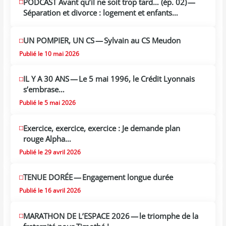
PODCAST Avant qu’il ne soit trop tard… (ép. 02) —
MAI
13
Séparation et divorce : logement et enfants…
2026
UN POMPIER, UN CS — Sylvain au CS Meudon
Publié le 10 mai 2026
IL Y A 30 ANS — Le 5 mai 1996, le Crédit Lyonnais
s’embrase…
Publié le 5 mai 2026
Exercice, exercice, exercice : Je demande plan
rouge Alpha…
Publié le 29 avril 2026
TENUE DORÉE — Engagement longue durée
Publié le 16 avril 2026
MARATHON DE L’ESPACE 2026 — le triomphe de la