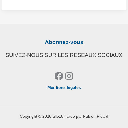
Focus
sur
la
section
CONSERVATION
DU
Abonnez-vous
PATRIMOINE
(2/​
SUIVEZ-NOUS SUR LES RESEAUX SOCIAUX
2)
:
Facebook
Instagram
La
chasse
Mentions légales
aux
champignons
Copyright © 2026 allo18 | créé par Fabien Picard