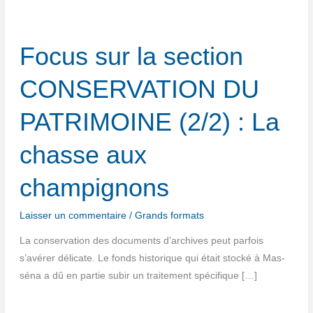
Focus sur la section
CONSERVATION DU
PATRIMOINE (2/​2) : La
chasse aux
champignons
Laisser un commentaire
/
Grands formats
La conser­va­tion des docu­ments d’archives peut par­fois
s’avérer déli­cate. Le fonds his­to­rique qui était sto­cké à Mas­
sé­na a dû en par­tie subir un trai­te­ment spécifique […]