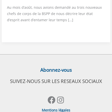
Au mois d’août, nous avions deman­dé au trois nou­veaux
chefs de corps de la BSPP de nous décrire leur état
d’esprit avant d’entamer leur temps […]
AUTO-
PORTRAIT
D’UN
CHEF
DE
CORPS
Abonnez-vous
(1/​
3)
SUIVEZ-NOUS SUR LES RESEAUX SOCIAUX
—
Lorsque
Facebook
Instagram
les
rêves
Mentions légales
deviennent