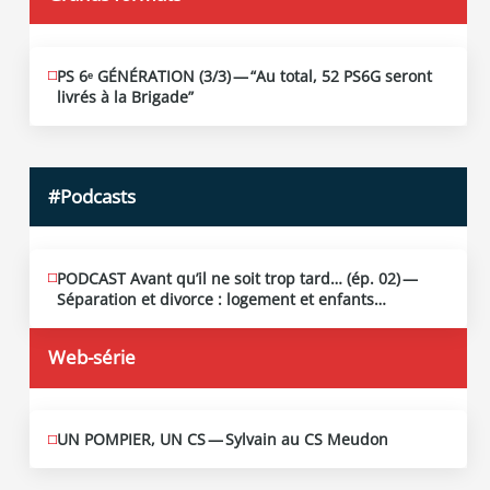
PS 6ᵉ GÉNÉRATION (3/​3) — “Au total, 52 PS6G seront
JUIN
19
livrés à la Brigade”
2026
#Podcasts
PODCAST Avant qu’il ne soit trop tard… (ép. 02) —
MAI
13
Séparation et divorce : logement et enfants…
2026
Web-série
UN POMPIER, UN CS — Sylvain au CS Meudon
MAI
10
2026