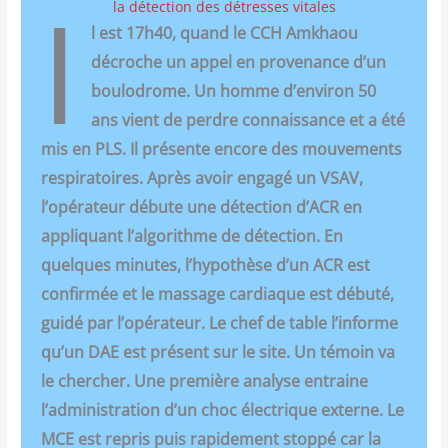
I
la détection des détresses vitales
l est 17h40, quand le CCH Amkhaou
décroche un appel en pro­ve­nance d’un
bou­lo­drome. Un homme d’environ 50
ans vient de perdre connais­sance et a été
mis en PLS. Il pré­sente encore des mou­ve­ments
res­pi­ra­toires. Après avoir enga­gé un VSAV,
l’opérateur débute une détec­tion d’ACR en
appli­quant l’algorithme de détec­tion. En
quelques minutes, l’hypothèse d’un ACR est
confir­mée et le mas­sage car­diaque est débu­té,
gui­dé par l’opérateur. Le chef de table l’informe
qu’un DAE est pré­sent sur le site. Un témoin va
le cher­cher. Une pre­mière ana­lyse entraine
l’administration d’un choc élec­trique externe. Le
MCE est repris puis rapi­de­ment stop­pé car la