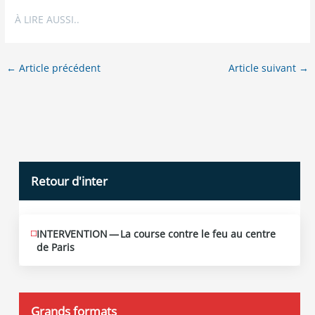
À LIRE AUSSI..
←
Article précédent
Article suivant
→
Retour d'inter
INTERVENTION — La course contre le feu au centre
JUIN
12
de Paris
2026
Grands formats