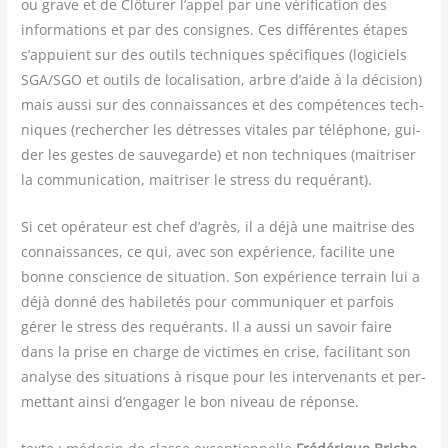
ou grave et de Clô­tu­rer l’appel par une véri­fi­ca­tion des
infor­ma­tions et par des consignes. Ces dif­fé­rentes étapes
s’appuient sur des outils tech­niques spé­ci­fiques (logi­ciels
SGA/​SGO et outils de loca­li­sa­tion, arbre d’aide à la déci­sion)
mais aus­si sur des connais­sances et des com­pé­tences tech­
niques (recher­cher les détresses vitales par télé­phone, gui­
der les gestes de sau­ve­garde) et non tech­niques (mai­tri­ser
la com­mu­ni­ca­tion, mai­tri­ser le stress du requérant).
Si cet opé­ra­teur est chef d’agrès, il a déjà une mai­trise des
connais­sances, ce qui, avec son expé­rience, faci­lite une
bonne conscience de situa­tion. Son expé­rience ter­rain lui a
déjà don­né des habi­le­tés pour com­mu­ni­quer et par­fois
gérer le stress des requé­rants. Il a aus­si un savoir faire
dans la prise en charge de vic­times en crise, faci­li­tant son
ana­lyse des situa­tions à risque pour les inter­ve­nants et per­
met­tant ain­si d’engager le bon niveau de réponse.