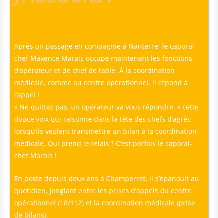
Après un passage en compagnie à Nanterre, le caporal-
chef Maxence Marais occupe maintenant les fonctions
d’opérateur et de chef de table. À la coordination
médicale, comme au centre opérationnel, il répond à
l’appel !
« Ne quit­tez pas, un opé­ra­teur va vous répondre. » cette
douce voix qui rai­sonne dans la tête des chefs d’agrès
lorsqu’ils veulent trans­mettre un bilan à la coor­di­na­tion
médi­cale. Qui prend le relais ? C’est par­fois le capo­ral-
chef Marais !
En poste depuis deux ans à Cham­per­ret, il s’épanouit au
quo­ti­dien, jon­glant entre les prises d’appels du centre
opé­ra­tion­nel (18/​112) et la coor­di­na­tion médi­cale (prise
de bilans).