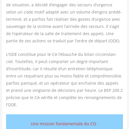
de situa­tion, a déci­dé d’engager des secours d’urgence
selon un code motif adap­té avec un volume d’engins pré­dé­
ter­mi­né, et a par­fois fait réa­li­ser des gestes d’urgence avec
sau­ve­tage de la vic­time avant l’arrivée des secours. Il s’agit
de l’opérateur de la salle de trai­te­ment des appels. Une
par­tie de ses actions se tra­duit par l’ordre de départ (ODE).
L’ODE consti­tue pour le CA l’ébauche du bilan cir­cons­tan­
ciel. Tou­te­fois, il peut com­por­ter un degré impor­tant
d’incertitude, car il résulte d’un entre­tien télé­pho­nique
entre un requé­rant plus ou moins fiable et com­pré­hen­sible,
par­fois pani­qué, et un opé­ra­teur qui enchaine des appels
et prend une ving­taine de déci­sions par heure. Le BSP 200.2
pré­cise que le CA véri­fie et com­plète les ren­sei­gne­ments de
l’ODE.
Une mission fondamentale du CO :