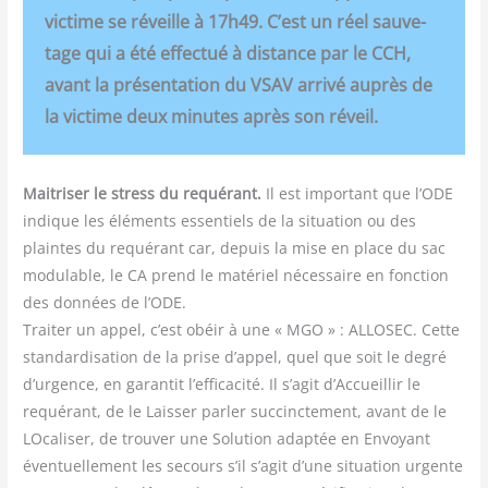
vic­time se réveille à 17h49. C’est un réel sau­ve­
tage qui a été effec­tué à dis­tance par le CCH,
avant la pré­sen­ta­tion du VSAV arri­vé auprès de
la vic­time deux minutes après son réveil.
Mai­tri­ser le stress du requé­rant.
Il est impor­tant que l’ODE
indique les élé­ments essen­tiels de la situa­tion ou des
plaintes du requé­rant car, depuis la mise en place du sac
modu­lable, le CA prend le maté­riel néces­saire en fonc­tion
des don­nées de l’ODE.
Trai­ter un appel, c’est obéir à une « MGO » : ALLOSEC. Cette
stan­dar­di­sa­tion de la prise d’appel, quel que soit le degré
d’urgence, en garan­tit l’efficacité. Il s’agit d’Accueillir le
requé­rant, de le Lais­ser par­ler suc­cinc­te­ment, avant de le
LOca­li­ser, de trou­ver une Solu­tion adap­tée en Envoyant
éven­tuel­le­ment les secours s’il s’agit d’une situa­tion urgente