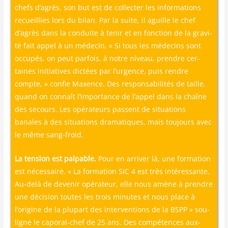
chefs d’agrès, son but est de col­lec­ter les infor­ma­tions
recueillies lors du bilan. Par la suite, il aguille le chef
d’agrès dans la conduite à tenir et en fonc­tion de la gra­vi­
té fait appel à un méde­cin. « Si tous les méde­cins sont
occu­pés, on peut par­fois, à notre niveau, prendre cer­
taines ini­tia­tives dic­tées par l’urgence, puis rendre
compte, » confie Maxence. Des res­pon­sa­bi­li­tés de taille,
quand on connaît l’importance de l’appel dans la chaîne
des secours. Les opé­ra­teurs passent de situa­tions
banales à des situa­tions dra­ma­tiques, mais tou­jours avec
le même sang-froid.
La ten­sion est pal­pable.
Pour en arri­ver là, une for­ma­tion
est néces­saire. « La for­ma­tion SIC 4 est très inté­res­sante.
Au-delà de deve­nir opé­ra­teur, elle nous amène à prendre
une déci­sion toutes les trois minutes et nous place à
l’origine de la plu­part des inter­ven­tions de la BSPP » sou­
ligne le capo­ral-chef de 25 ans. Des com­pé­tences aux­