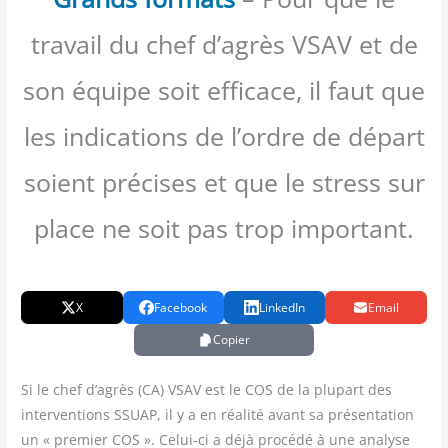
travail du chef d’agrès VSAV et de
son équipe soit efficace, il faut que
les indications de l’ordre de départ
soient précises et que le stress sur
place ne soit pas trop important.
X
Facebook
LinkedIn
Email
Copier
Si le chef d’agrès (CA) VSAV est le COS de la plu­part des
inter­ven­tions SSUAP, il y a en réa­li­té avant sa pré­sen­ta­tion
un « pre­mier COS ». Celui-ci a déjà pro­cé­dé à une ana­lyse