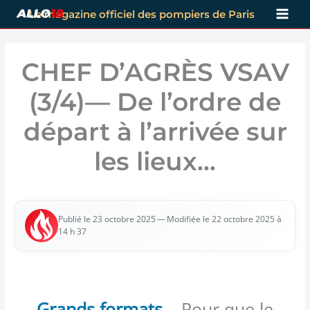
Aller
Le magazine officiel des pompiers de Paris
au
contenu
CHEF D’AGRÈS VSAV
(3/​4)— De l’ordre de
départ à l’arrivée sur
les lieux…
— Modi­fiée le 22 octobre 2025 à
Publié le 23 octobre 2025
14 h 37
Grands formats
– Pour que le