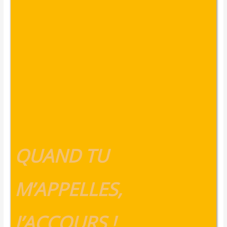
QUAND TU
M’APPELLES,
J’ACCOURS !