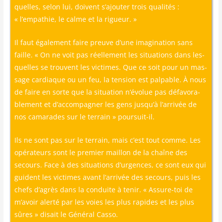
quelles, selon lui, doivent s’ajouter trois qua­li­tés :
« l’empathie, le calme et la rigueur. »
Il faut éga­le­ment faire preuve d’une ima­gi­na­tion sans
faille. « On ne voit pas réel­le­ment les situa­tions dans les­
quelles se trouvent les vic­times. Que ce soit pour un mas­
sage car­diaque ou un feu, la ten­sion est pal­pable. À nous
de faire en sorte que la situa­tion n’évolue pas défa­vo­ra­
ble­ment et d’accompagner les gens jusqu’à l’arrivée de
nos cama­rades sur le ter­rain » poursuit-il.
Ils ne sont pas sur le ter­rain, mais c’est tout comme. Les
opé­ra­teurs sont le pre­mier maillon de la chaîne des
secours. Face à des situa­tions d’urgences, ce sont eux qui
guident les vic­times avant l’arrivée des secours, puis les
chefs d’agrès dans la conduite à tenir. « Assure-toi de
m’avoir aler­té par les voies les plus rapides et les plus
sûres » disait le Géné­ral Casso.