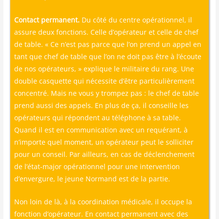
Contact per­ma­nent.
Du côté du centre opé­ra­tion­nel, il
assure deux fonc­tions. Celle d’opérateur et celle de chef
de table. « Ce n’est pas parce que l’on prend un appel en
tant que chef de table que l’on ne doit pas être à l’écoute
de nos opé­ra­teurs, » explique le mili­taire du rang. Une
double cas­quette qui néces­site d’être par­ti­cu­liè­re­ment
concen­tré. Mais ne vous y trom­pez pas : le chef de table
prend aus­si des appels. En plus de ça, il conseille les
opé­ra­teurs qui répondent au télé­phone à sa table.
Quand il est en com­mu­ni­ca­tion avec un requé­rant, à
n’importe quel moment, un opé­ra­teur peut le sol­li­ci­ter
pour un conseil. Par ailleurs, en cas de déclen­che­ment
de l’état-major opé­ra­tion­nel pour une inter­ven­tion
d’envergure, le jeune Nor­mand est de la partie.
Non loin de là, à la coor­di­na­tion médi­cale, il occupe la
fonc­tion d’opérateur. En contact per­ma­nent avec des