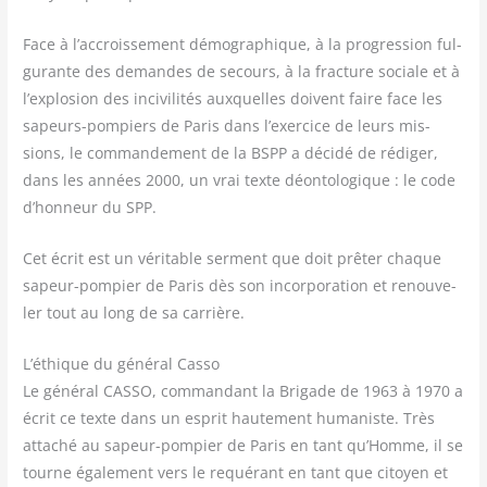
Face à l’accroissement démo­gra­phique, à la pro­gres­sion ful­
gu­rante des demandes de secours, à la frac­ture sociale et à
l’explosion des inci­vi­li­tés aux­quelles doivent faire face les
sapeurs-pom­piers de Paris dans l’exercice de leurs mis­
sions, le com­man­de­ment de la BSPP a déci­dé de rédi­ger,
dans les années 2000, un vrai texte déon­to­lo­gique : le code
d’honneur du SPP.
Cet écrit est un véri­table ser­ment que doit prê­ter chaque
sapeur-pom­pier de Paris dès son incor­po­ra­tion et renou­ve­
ler tout au long de sa carrière.
L’éthique du général Casso
Le géné­ral CASSO, com­man­dant la Bri­gade de 1963 à 1970 a
écrit ce texte dans un esprit hau­te­ment huma­niste. Très
atta­ché au sapeur-pom­pier de Paris en tant qu’Homme, il se
tourne éga­le­ment vers le requé­rant en tant que citoyen et