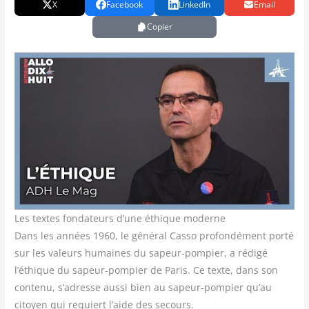
X
Facebook
LinkedIn
Email
Copier
Les textes fondateurs d’une éthique moderne
Dans les années 1960, le géné­ral Cas­so pro­fon­dé­ment por­té
sur les valeurs humaines du sapeur-pom­pier, a rédi­gé
l’éthique du sapeur-pom­pier de Paris. Ce texte, dans son
conte­nu, s’adresse aus­si bien au sapeur-pom­pier qu’au
citoyen qui requiert l’aide des secours.