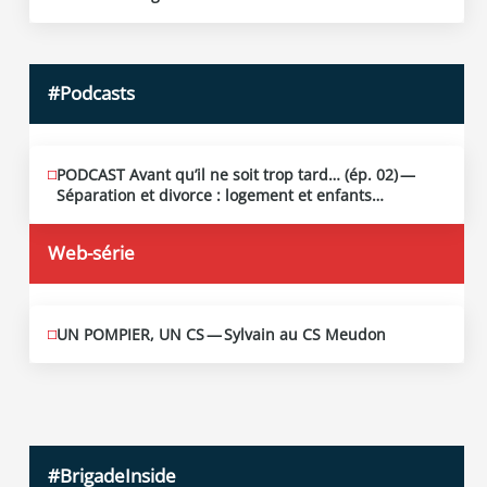
2026
#Podcasts
PODCAST Avant qu’il ne soit trop tard… (ép. 02) —
MAI
13
Séparation et divorce : logement et enfants…
2026
Web-série
UN POMPIER, UN CS — Sylvain au CS Meudon
MAI
10
2026
#BrigadeInside