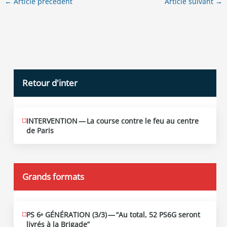
←
Article précédent
Article suivant
→
Retour d'inter
INTERVENTION — La course contre le feu au centre
JUIN
12
de Paris
2026
Grands formats
PS 6ᵉ GÉNÉRATION (3/​3) — “Au total, 52 PS6G seront
JUIN
19
livrés à la Brigade”