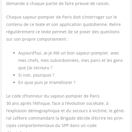
demande à chaque par­tie de faire preuve de raison.
Chaque sapeur-pom­pier de Paris doit s’interroger sur le
conte­nu de ce texte et son appli­ca­tion quo­ti­dienne. Relire
régu­liè­re­ment ce texte per­met de se poser des ques­tions
sur son propre comportement :
Aujourd’hui, ai-je été un bon sapeur-pom­pier, avec
mes chefs, mes subor­don­nées, mes pairs et les gens
que j’ai secouru ?
Si non, pourquoi ?
En quoi puis je m’améliorer ?
Le code d’honneur du sapeur-pompier de Paris
30 ans après l’éthique, face à l’évolution socié­tale, à
l’explosion démo­gra­phique et du secours à vic­time, le géné­
ral Lefèvre com­man­dant la Bri­gade décide d’écrire les prin­
cipes com­por­te­men­taux du SPP dans un code