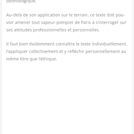
déontologique.
Au-delà de son appli­ca­tion sur le ter­rain, ce texte doit pou­
voir ame­ner tout sapeur-pom­pier de Paris à s’interroger sur
ses atti­tudes pro­fes­sion­nelles et personnelles.
Il faut bien évi­dem­ment connaître le texte indi­vi­duel­le­ment,
l’appliquer col­lec­ti­ve­ment et y réflé­chir per­son­nel­le­ment au
même titre que l’éthique.