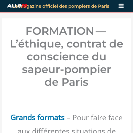
Aller
Le magazine officiel des pompiers de Paris
au
contenu
FORMATION —
L’éthique, contrat de
conscience du
sapeur-pompier
de Paris
Grands formats
– Pour faire face
aux différentes situations de