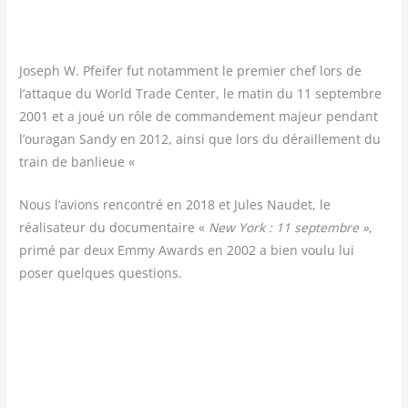
Joseph W. Pfei­fer fut notam­ment le pre­mier chef lors de
l’attaque du World Trade Cen­ter, le matin du 11 sep­tembre
2001 et a joué un rôle de com­man­de­ment majeur pen­dant
l’ouragan San­dy en 2012, ain­si que lors du déraille­ment du
train de banlieue «
Nous l’avions rencontré en 2018 et Jules Naudet, le
réalisateur du documentaire «
New York : 11 septembre »
,
primé par deux Emmy Awards en 2002 a bien voulu lui
poser quelques questions.