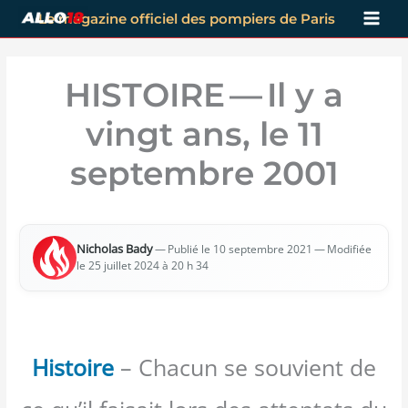
Aller
Le magazine officiel des pompiers de Paris
au
contenu
HISTOIRE — Il y a
vingt ans, le 11
septembre 2001
Nicho­las Bady
—
— Modi­fiée
Publié le 10 sep­tembre 2021
le 25 juillet 2024 à 20 h 34
Histoire
– Chacun se souvient de