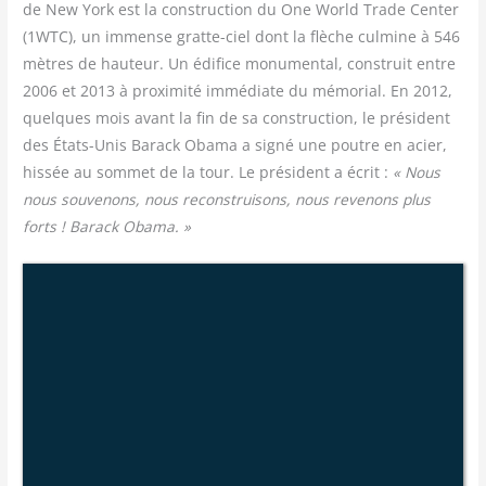
de New York est la construc­tion du One World Trade Cen­ter
(1WTC), un immense gratte-ciel dont la flèche culmine à 546
mètres de hau­teur. Un édi­fice monu­men­tal, construit entre
2006 et 2013 à proxi­mi­té immé­diate du mémo­rial. En 2012,
quelques mois avant la fin de sa construc­tion, le pré­sident
des États-Unis Barack Oba­ma a signé une poutre en acier,
his­sée au som­met de la tour. Le pré­sident a écrit :
« Nous
nous sou­ve­nons, nous recons­trui­sons, nous reve­nons plus
forts ! Barack Obama. »