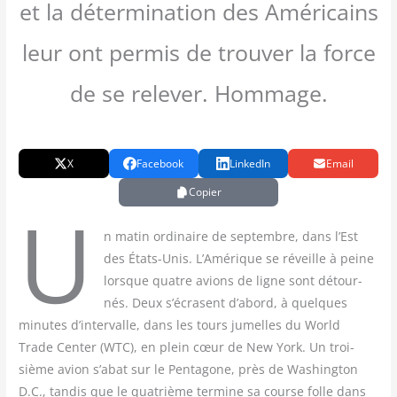
et la détermination des Américains
leur ont permis de trouver la force
de se relever. Hommage.
X
Facebook
LinkedIn
Email
Copier
U
n matin ordi­naire de sep­tembre, dans l’Est
des États-Unis. L’Amérique se réveille à peine
lorsque quatre avions de ligne sont détour­
nés. Deux s’écrasent d’abord, à quelques
minutes d’intervalle, dans les tours jumelles du World
Trade Cen­ter (WTC), en plein cœur de New York. Un troi­
sième avion s’abat sur le Penta­gone, près de Washing­ton
D.C., tan­dis que le qua­trième ter­mine sa course folle dans