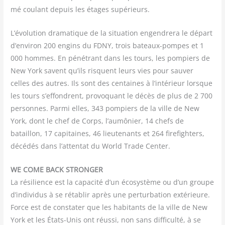
mé cou­lant depuis les étages supérieurs.
L’évolution dra­ma­tique de la situa­tion engen­dre­ra le départ
d’environ 200 engins du FDNY, trois bateaux-pompes et 1
000 hommes. En péné­trant dans les tours, les pom­piers de
New York savent qu’ils risquent leurs vies pour sau­ver
celles des autres. Ils sont des cen­taines à l’intérieur lorsque
les tours s’effondrent, pro­vo­quant le décès de plus de 2 700
per­sonnes. Par­mi elles, 343 pom­piers de la ville de New
York, dont le chef de Corps, l’aumônier, 14 chefs de
bataillon, 17 capi­taines, 46 lieu­te­nants et 264 fire­figh­ters,
décé­dés dans l’attentat du World Trade Center.
WE COME BACK STRONGER
La rési­lience est la capa­ci­té d’un éco­sys­tème ou d’un groupe
d’individus à se réta­blir après une per­tur­ba­tion exté­rieure.
Force est de consta­ter que les habi­tants de la ville de New
York et les États-Unis ont réus­si, non sans dif­fi­cul­té, à se