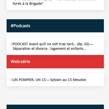
19
livrés à la Brigade”
2026
#Podcasts
PODCAST Avant qu’il ne soit trop tard… (ép. 02) —
MAI
13
Séparation et divorce : logement et enfants…
2026
Web-série
UN POMPIER, UN CS — Sylvain au CS Meudon
MAI
10
2026