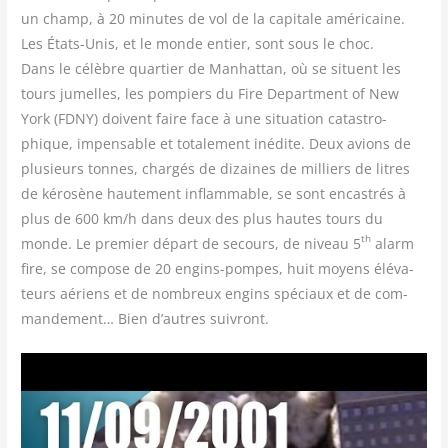
un champ, à 20 minutes de vol de la capi­tale amé­ri­caine.
Les États-Unis, et le monde entier, sont sous le choc.
Dans le célèbre quar­tier de Man­hat­tan, où se situent les
tours jumelles, les pom­piers du Fire Depart­ment of New
York (FDNY) doivent faire face à une situa­tion catas­tro­
phique, impen­sable et tota­le­ment inédite. Deux avions de
plu­sieurs tonnes, char­gés de dizaines de mil­liers de litres
de kéro­sène hau­te­ment inflam­mable, se sont encas­trés à
plus de 600 km/​h dans deux des plus hautes tours du
th
monde. Le pre­mier départ de secours, de niveau 5
alarm
fire, se com­pose de 20 engins-pompes, huit moyens élé­va­
teurs aériens et de nom­breux engins spé­ciaux et de com­
man­de­ment… Bien d’autres suivront.