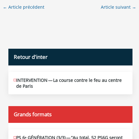
←
Article précédent
Article suivant
→
Retour d'inter
INTERVENTION — La course contre le feu au centre
JUIN
12
de Paris
2026
Grands formats
PS 6ᵉ GÉNÉRATION (3/​3) — “Au total, 52 PS6G seront
JUIN