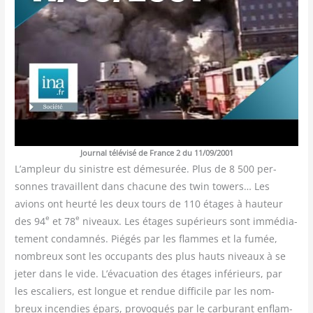
Jour­nal télé­vi­sé de France 2 du 11/​09/​2001
L’ampleur du sinistre est déme­su­rée. Plus de 8 500 per­
sonnes tra­vaillent dans cha­cune des twin towers… Les
avions ont heur­té les deux tours de 110 étages à hau­teur
e
e
des 94
et 78
niveaux. Les étages supé­rieurs sont immé­dia­
te­ment condam­nés. Pié­gés par les flammes et la fumée,
nom­breux sont les occu­pants des plus hauts niveaux à se
jeter dans le vide. L’évacuation des étages infé­rieurs, par
les esca­liers, est longue et ren­due dif­fi­cile par les nom­
breux incen­dies épars, pro­vo­qués par le car­bu­rant enflam­