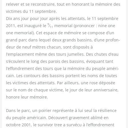
rele­ver et se recons­truire, tout en hono­rant la mémoire des
vic­times du 11 sep­tembre.
Dix ans jour pour jour après les atten­tats, le 11 sep­tembre
9
2011, est inau­gu­ré le
⁄
memo­rial (pro­non­cer : nine one
11
one memo­rial). Cet espace de mémoire se com­pose d’un
grand parc dans lequel deux grands bas­sins, d’une pro­fon­
deur de neuf mètres cha­cun, sont dis­po­sés à
l’emplacement même des tours jumelles. Des chutes d’eau
s’écoulent le long des parois des bas­sins, évo­quant tant
l’effondrement des tours que la mémoire du peuple amé­ri­
cain. Les contours des bas­sins portent les noms de toutes
les vic­times des atten­tats. Par ailleurs, une rose dépo­sée
sur le nom de chaque vic­time, le jour de leur anni­ver­saire,
honore leur mémoire.
Dans le parc, un poi­rier repré­sente à lui seul la rési­lience
du peuple amé­ri­cain. Décou­vert gra­ve­ment abî­mé en
octobre 2001, le sur­vi­vor tree a sur­vé­cu à l’effondrement