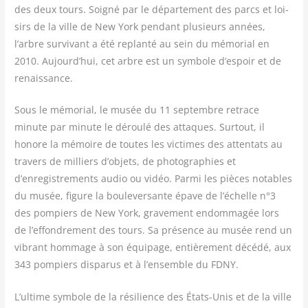
des deux tours. Soi­gné par le dépar­te­ment des parcs et loi­
sirs de la ville de New York pen­dant plu­sieurs années,
l’arbre sur­vi­vant a été replan­té au sein du mémo­rial en
2010. Aujourd’hui, cet arbre est un sym­bole d’espoir et de
renaissance.
Sous le mémo­rial, le musée du 11 sep­tembre retrace
minute par minute le dérou­lé des attaques. Sur­tout, il
honore la mémoire de toutes les vic­times des atten­tats au
tra­vers de mil­liers d’objets, de pho­to­gra­phies et
d’enregistrements audio ou vidéo. Par­mi les pièces notables
du musée, figure la bou­le­ver­sante épave de l’échelle n°3
des pom­piers de New York, gra­ve­ment endom­ma­gée lors
de l’effondrement des tours. Sa pré­sence au musée rend un
vibrant hom­mage à son équi­page, entiè­re­ment décé­dé, aux
343 pom­piers dis­pa­rus et à l’ensemble du FDNY.
L’ultime sym­bole de la rési­lience des États-Unis et de la ville