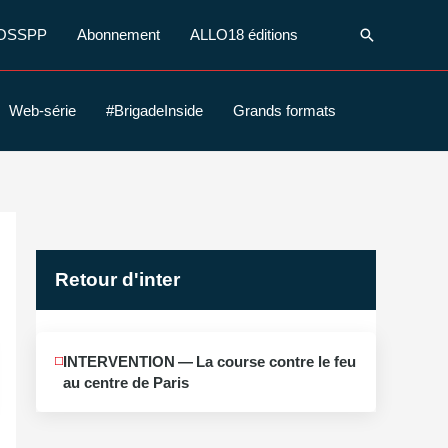
Recherche
OSSPP
Abonnement
ALLO18 éditions
Web-série
#BrigadeInside
Grands formats
Retour d'inter
JUIN
INTERVENTION — La course contre le feu
12
au centre de Paris
2026