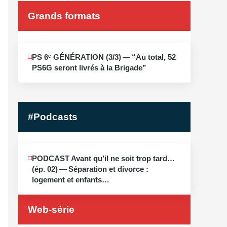
Grands formats
JUIN
PS 6ᵉ GÉNÉRATION (3/​3) — “Au total, 52
19
PS6G seront livrés à la Brigade”
2026
#Podcasts
MAI
PODCAST Avant qu’il ne soit trop tard…
13
(ép. 02) — Séparation et divorce :
2026
logement et enfants…
Web-série