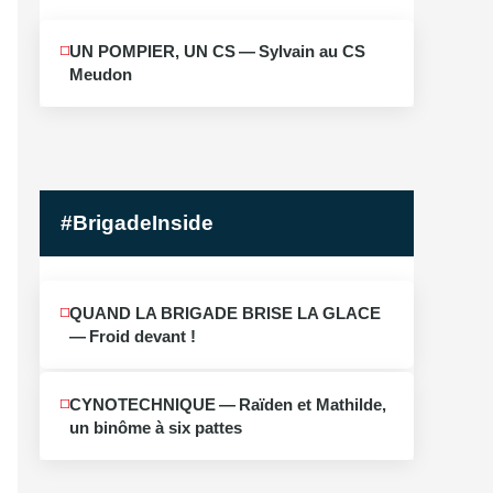
MAI
UN POMPIER, UN CS — Sylvain au CS
10
Meudon
2026
#BrigadeInside
QUAND LA BRIGADE BRISE LA GLACE
— Froid devant !
CYNOTECHNIQUE — Raïden et Mathilde,
un binôme à six pattes