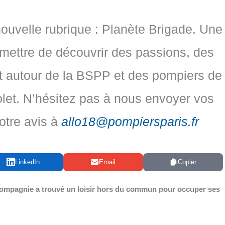
nouvelle rubrique : Planète Brigade. Une
rmettre de découvrir des passions, des
nt autour de la BSPP et des pompiers de
olet. N’hésitez pas à nous envoyer vos
votre avis à
allo18@pompiersparis.fr
LinkedIn
Email
Copier
m­pa­gnie a trou­vé un loi­sir hors du com­mun pour occu­per ses