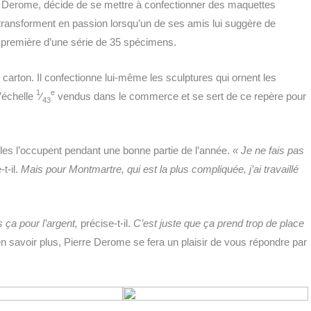
rre Derome, décide de se mettre à confec­tion­ner des maquettes
rans­forment en pas­sion lorsqu’un de ses amis lui sug­gère de
a pre­mière d’une série de 35 spécimens.
 car­ton. Il confec­tionne lui-même les sculp­tures qui ornent les
1
e
’échelle
⁄
ven­dus dans le com­merce et se sert de ce repère pour
43
lles l’occupent pen­dant une bonne par­tie de l’année.
« Je ne fais pas
t-il.
Mais pour Mont­martre, qui est la plus com­pli­quée, j’ai tra­vaillé
 ça pour l’argent,
pré­cise-t-il.
C’est juste que ça prend trop de place
 en savoir plus, Pierre Derome se fera un plai­sir de vous répondre par