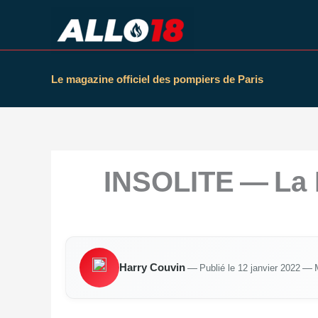
Aller
au
contenu
Le magazine officiel des pompiers de Paris
INSOLITE — La 
Har­ry Cou­vin
—
Publié le 12 jan­vier 2022
— Mo