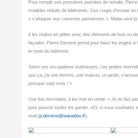
Pour rem­plir ses pre­mières jour­nées de retrai­té, Pie
modèles réduits de bâti­ments. Ces coups d’essais se t
« s’attaquer aux casernes pari­siennes »
. Malar sera l
Il les réa­lise en plâtre avec des élé­ments de bois ou de
façades. Pierre Derome prend pour base les engins à l
le reste du bâtiment.
Selon ses occu­pa­tions exté­rieures, ces petites mer­vei
que ça, j’ai une femme, une mai­son, un jar­din,
s’amuse-
presque sept mois !
»
Une fois ter­mi­nées, il les met en vente. «
Je ne fais pas
pour pou­voir toutes les gar­der.
»Et, si vous sou­hai­tez
mail (
p.derome@wanadoo.fr
).