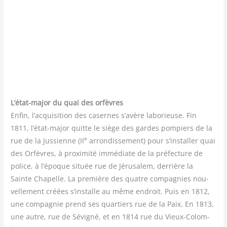
L’état-major du quai des orfèvres
Enfin, l’acquisition des casernes s’avère labo­rieuse. Fin
1811, l’état-major quitte le siège des gardes pom­piers de la
e
rue de la Jus­sienne (II
arron­dis­se­ment) pour s’installer quai
des Orfèvres, à proxi­mi­té immé­diate de la pré­fec­ture de
police, à l’époque située rue de Jéru­sa­lem, der­rière la
Sainte Cha­pelle. La pre­mière des quatre com­pa­gnies nou­
vel­le­ment créées s’installe au même endroit. Puis en 1812,
une com­pa­gnie prend ses quar­tiers rue de la Paix. En 1813,
une autre, rue de Sévi­gné, et en 1814 rue du Vieux-Colom­