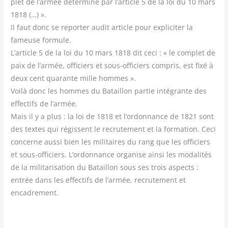
plet de l’armée déter­mi­né par l’article 5 de la loi du 10 mars
1818 (…) ».
Il faut donc se repor­ter audit article pour expli­ci­ter la
fameuse for­mule.
L’article 5 de la loi du 10 mars 1818 dit ceci : « le com­plet de
paix de l’armée, offi­ciers et sous-offi­ciers com­pris, est fixé à
deux cent qua­rante mille hommes ».
Voi­là donc les hommes du Bataillon par­tie inté­grante des
effec­tifs de l’armée.
Mais il y a plus : la loi de 1818 et l’ordonnance de 1821 sont
des textes qui régissent le recru­te­ment et la for­ma­tion. Ceci
concerne aus­si bien les mili­taires du rang que les offi­ciers
et sous-offi­ciers. L’ordonnance orga­nise ain­si les moda­li­tés
de la mili­ta­ri­sa­tion du Bataillon sous ses trois aspects :
entrée dans les effec­tifs de l’armée, recru­te­ment et
encadrement.