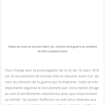
Sta­tue de Louis de Gou­vion-Saint-Cyr, ministre de la guerre au cime­tière
du Père Lachaise à Paris
Tout change avec la pro­mul­ga­tion de la loi du 10 mars 1818
sur le recru­te­ment de l’armée dite loi Gou­vion-Saint-Cyr, du
nom du ministre de la guerre qui l’a éla­bo­rée. Cette loi très
impor­tante orga­nise le recru­te­ment par conscrip­tion (tirage
au sort et enrô­le­ments volon­taires) ain­si que l’avancement
au mérite : les postes d’officiers ne sont plus réser­vés aux