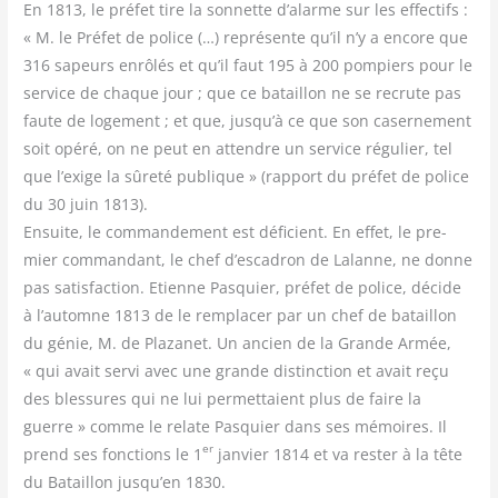
En 1813, le pré­fet tire la son­nette d’alarme sur les effec­tifs :
« M. le Pré­fet de police (…) repré­sente qu’il n’y a encore que
316 sapeurs enrô­lés et qu’il faut 195 à 200 pom­piers pour le
ser­vice de chaque jour ; que ce bataillon ne se recrute pas
faute de loge­ment ; et que, jusqu’à ce que son caser­ne­ment
soit opé­ré, on ne peut en attendre un ser­vice régu­lier, tel
que l’exige la sûre­té publique » (rap­port du pré­fet de police
du 30 juin 1813).
Ensuite, le com­man­de­ment est défi­cient. En effet, le pre­
mier com­man­dant, le chef d’escadron de Lalanne, ne donne
pas satis­fac­tion. Etienne Pas­quier, pré­fet de police, décide
à l’automne 1813 de le rem­pla­cer par un chef de bataillon
du génie, M. de Pla­za­net. Un ancien de la Grande Armée,
« qui avait ser­vi avec une grande dis­tinc­tion et avait reçu
des bles­sures qui ne lui per­met­taient plus de faire la
guerre » comme le relate Pas­quier dans ses mémoires. Il
er
prend ses fonc­tions le 1
jan­vier 1814 et va res­ter à la tête
du Bataillon jusqu’en 1830.