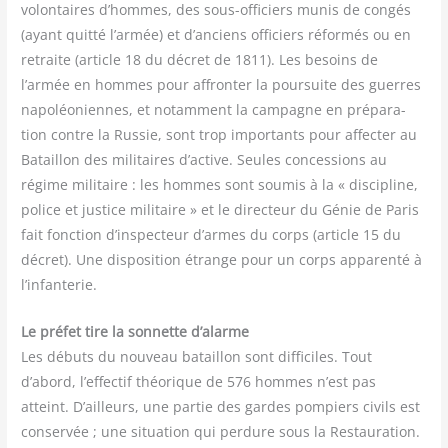
volon­taires d’hommes, des sous-offi­ciers munis de congés
(ayant quit­té l’armée) et d’anciens offi­ciers réfor­més ou en
retraite (article 18 du décret de 1811). Les besoins de
l’armée en hommes pour affron­ter la pour­suite des guerres
napo­léo­niennes, et notam­ment la cam­pagne en pré­pa­ra­
tion contre la Rus­sie, sont trop impor­tants pour affec­ter au
Bataillon des mili­taires d’active. Seules conces­sions au
régime mili­taire : les hommes sont sou­mis à la « dis­ci­pline,
police et jus­tice mili­taire » et le direc­teur du Génie de Paris
fait fonc­tion d’inspecteur d’armes du corps (article 15 du
décret). Une dis­po­si­tion étrange pour un corps appa­ren­té à
l’infanterie.
Le pré­fet tire la son­nette d’alarme
Les débuts du nou­veau bataillon sont dif­fi­ciles. Tout
d’abord, l’effectif théo­rique de 576 hommes n’est pas
atteint. D’ailleurs, une par­tie des gardes pom­piers civils est
conser­vée ; une situa­tion qui per­dure sous la Res­tau­ra­tion.