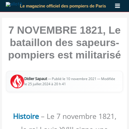
Aller
Le magazine officiel des pompiers de Paris
au
contenu
7 NOVEMBRE 1821, Le
bataillon des sapeurs-
pompiers est militarisé
Didier Sapaut
—
— Modi­fiée
Publié le 10 novembre 2021
le 25 juillet 2024 à 20 h 41
Histoire
– Le 7 novembre 1821,