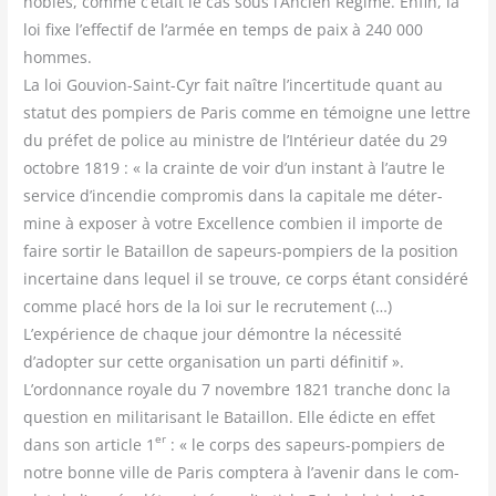
nobles, comme c’était le cas sous l’Ancien Régime. Enfin, la
loi fixe l’effectif de l’armée en temps de paix à 240 000
hommes.
La loi Gou­vion-Saint-Cyr fait naître l’incertitude quant au
sta­tut des pom­piers de Paris comme en témoigne une lettre
du pré­fet de police au ministre de l’Intérieur datée du 29
octobre 1819 : « la crainte de voir d’un ins­tant à l’autre le
ser­vice d’incendie com­pro­mis dans la capi­tale me déter­
mine à expo­ser à votre Excel­lence com­bien il importe de
faire sor­tir le Bataillon de sapeurs-pom­piers de la posi­tion
incer­taine dans lequel il se trouve, ce corps étant consi­dé­ré
comme pla­cé hors de la loi sur le recru­te­ment (…)
L’expérience de chaque jour démontre la néces­si­té
d’adopter sur cette orga­ni­sa­tion un par­ti défi­ni­tif ».
L’ordonnance royale du 7 novembre 1821 tranche donc la
ques­tion en mili­ta­ri­sant le Bataillon. Elle édicte en effet
er
dans son article 1
: « le corps des sapeurs-pom­piers de
notre bonne ville de Paris comp­te­ra à l’avenir dans le com­