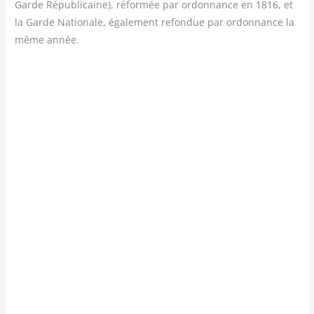
Garde Répu­bli­caine), réfor­mée par ordon­nance en 1816, et
la Garde Natio­nale, éga­le­ment refon­due par ordon­nance la
même année.