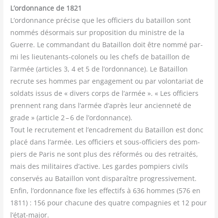
L’ordonnance de 1821
L’ordonnance pré­cise que les offi­ciers du bataillon sont
nom­més désor­mais sur pro­po­si­tion du ministre de la
Guerre. Le com­man­dant du Bataillon doit être nom­mé par­
mi les lieu­te­nants-colo­nels ou les chefs de bataillon de
l’armée (articles 3, 4 et 5 de l’ordonnance). Le Bataillon
recrute ses hommes par enga­ge­ment ou par volon­ta­riat de
sol­dats issus de « divers corps de l’armée ». « Les offi­ciers
prennent rang dans l’armée d’après leur ancien­ne­té de
grade » (article 2 – 6 de l’ordonnance).
Tout le recru­te­ment et l’encadrement du Bataillon est donc
pla­cé dans l’armée. Les offi­ciers et sous-offi­ciers des pom­
piers de Paris ne sont plus des réfor­més ou des retrai­tés,
mais des mili­taires d’active. Les gardes pom­piers civils
conser­vés au Bataillon vont dis­pa­raître pro­gres­si­ve­ment.
Enfin, l’ordonnance fixe les effec­tifs à 636 hommes (576 en
1811) : 156 pour cha­cune des quatre com­pa­gnies et 12 pour
l’état-major.