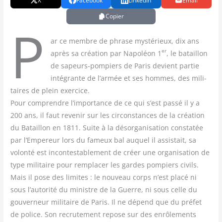
X
Facebook
LinkedIn
Email
Copier
P
ar ce membre de phrase mys­té­rieux, dix ans
er
après sa créa­tion par Napo­léon 1
, le bataillon
de sapeurs-pom­piers de Paris devient par­tie
inté­grante de l’armée et ses hommes, des mili­
taires de plein exer­cice.
Pour com­prendre l’importance de ce qui s’est pas­sé il y a
200 ans, il faut reve­nir sur les cir­cons­tances de la créa­tion
du Bataillon en 1811. Suite à la désor­ga­ni­sa­tion consta­tée
par l’Empereur lors du fameux bal auquel il assis­tait, sa
volon­té est incon­tes­ta­ble­ment de créer une orga­ni­sa­tion de
type mili­taire pour rem­pla­cer les gardes pom­piers civils.
Mais il pose des limites : le nou­veau corps n’est pla­cé ni
sous l’autorité du ministre de la Guerre, ni sous celle du
gou­ver­neur mili­taire de Paris. Il ne dépend que du pré­fet
de police. Son recru­te­ment repose sur des enrô­le­ments