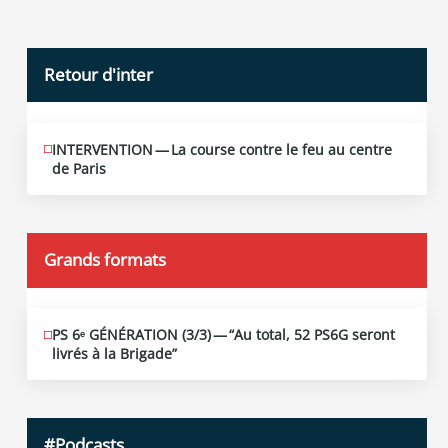
Retour d'inter
INTERVENTION — La course contre le feu au centre
JUIN
12
de Paris
2026
Grands formats
PS 6ᵉ GÉNÉRATION (3/​3) — “Au total, 52 PS6G seront
JUIN
19
livrés à la Brigade”
2026
#Podcasts