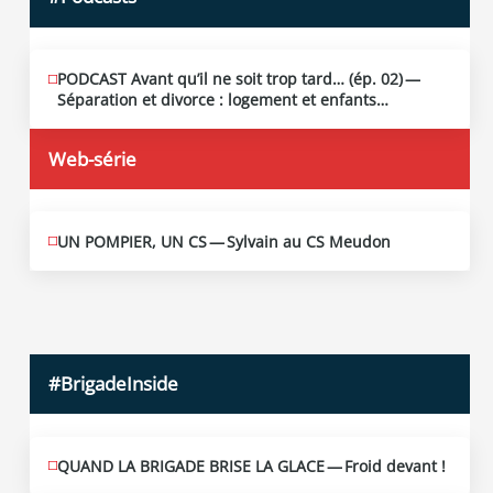
PODCAST Avant qu’il ne soit trop tard… (ép. 02) —
MAI
13
Séparation et divorce : logement et enfants…
2026
Web-série
UN POMPIER, UN CS — Sylvain au CS Meudon
MAI
10
2026
#BrigadeInside
QUAND LA BRIGADE BRISE LA GLACE — Froid devant !