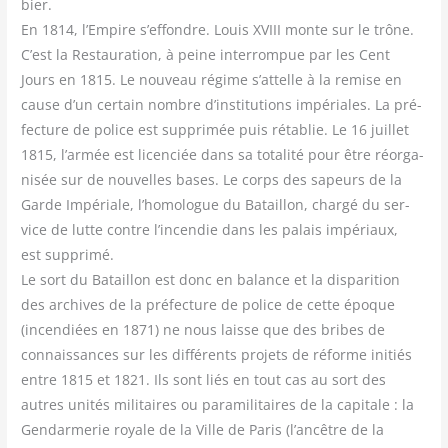
bier.
En 1814, l’Empire s’effondre. Louis XVIII monte sur le trône.
C’est la Res­tau­ra­tion, à peine inter­rom­pue par les Cent
Jours en 1815. Le nou­veau régime s’attelle à la remise en
cause d’un cer­tain nombre d’institutions impé­riales. La pré­
fec­ture de police est sup­pri­mée puis réta­blie. Le 16 juillet
1815, l’armée est licen­ciée dans sa tota­li­té pour être réor­ga­
ni­sée sur de nou­velles bases. Le corps des sapeurs de la
Garde Impé­riale, l’homologue du Bataillon, char­gé du ser­
vice de lutte contre l’incendie dans les palais impé­riaux,
est sup­pri­mé.
Le sort du Bataillon est donc en balance et la dis­pa­ri­tion
des archives de la pré­fec­ture de police de cette époque
(incen­diées en 1871) ne nous laisse que des bribes de
connais­sances sur les dif­fé­rents pro­jets de réforme ini­tiés
entre 1815 et 1821. Ils sont liés en tout cas au sort des
autres uni­tés mili­taires ou para­mi­li­taires de la capi­tale : la
Gen­dar­me­rie royale de la Ville de Paris (l’ancêtre de la