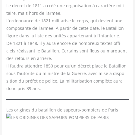
Le décret de 1811 a créé une orga­ni­sa­tion à carac­tère mili­
taire, mais hors de l’armée.
L’ordonnance de 1821 mili­ta­rise le corps, qui devient une
com­po­sante de l’armée. À par­tir de cette date, le Bataillon
figure dans la liste des uni­tés appar­te­nant à l’infanterie.
De 1821 à 1848, il y aura encore de nom­breux textes offi­
ciels régis­sant le Bataillon. Cer­tains sont flous ou marquent
des retours en arrière.
Il fau­dra attendre 1850 pour qu’un décret place le Bataillon
sous l’autorité du ministre de la Guerre, avec mise à dis­po­
si­tion du pré­fet de police. La mili­ta­ri­sa­tion com­plète aura
donc pris 39 ans.
Les origines du bataillon de sapeurs-pompiers de Paris