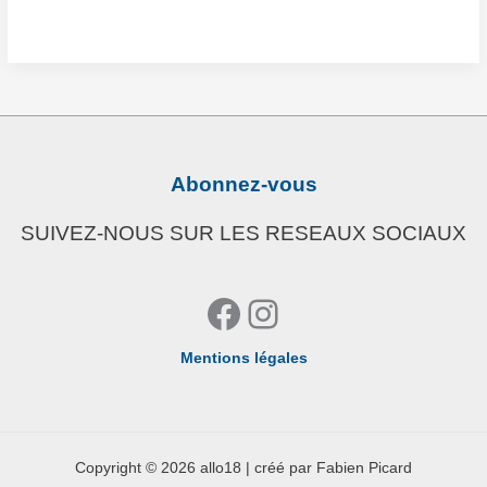
PRÉVENTION
ROUTIÈRE
—
Focus
sur
les
Abonnez-vous
deux-
roues
SUIVEZ-NOUS SUR LES RESEAUX SOCIAUX
motorisés
à LIME
Facebook
Instagram
Mentions légales
Copyright © 2026 allo18 | créé par Fabien Picard