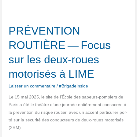
PRÉVENTION
ROUTIÈRE — Focus
sur les deux-roues
motorisés à LIME
Laisser un commentaire
/
#BrigadeInside
Le 15 mai 2025, le site de l’École des sapeurs-pom­piers de
Paris a été le théâtre d’une jour­née entiè­re­ment consa­crée à
la pré­ven­tion du risque rou­tier, avec un accent par­ti­cu­lier por­
té sur la sécu­ri­té des conduc­teurs de deux-roues moto­ri­sés
(2RM).