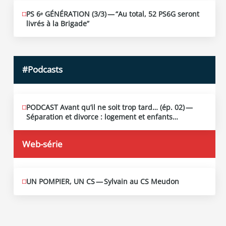
PS 6ᵉ GÉNÉRATION (3/​3) — “Au total, 52 PS6G seront
JUIN
19
livrés à la Brigade”
2026
#Podcasts
PODCAST Avant qu’il ne soit trop tard… (ép. 02) —
MAI
13
Séparation et divorce : logement et enfants…
2026
Web-série
UN POMPIER, UN CS — Sylvain au CS Meudon
MAI
10
2026