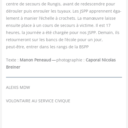
centre de secours de Run­gis, avant de redes­cendre pour
dérou­ler puis enrou­ler les tuyaux. Les JSPP apprennent éga­
le­ment à manier l’échelle à cro­chets. La manœuvre laisse
ensuite place à un cours de secours à vic­time. Il est 17
heures, la jour­née a été char­gée pour nos JSPP. Demain, ils
retour­ne­ront sur les bancs de l’école pour un jour,
peut-être, entrer dans les rangs de la BSPP
Texte :
Manon Peneaud —
pho­to­gra­phie :
Capo­ral Nico­las
Breiner
ALEXIS MDW
VOLONTAIRE AU SERVICE CIVIQUE