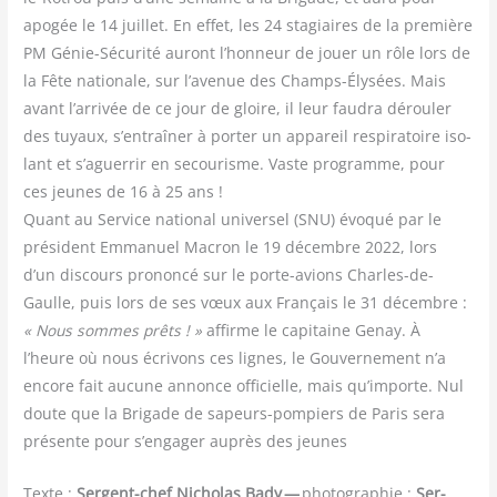
apo­gée le 14 juillet. En effet, les 24 sta­giaires de la pre­mière
PM Génie-Sécu­ri­té auront l’honneur de jouer un rôle lors de
la Fête natio­nale, sur l’avenue des Champs-Ély­sées. Mais
avant l’arrivée de ce jour de gloire, il leur fau­dra dérou­ler
des tuyaux, s’entraîner à por­ter un appa­reil res­pi­ra­toire iso­
lant et s’aguerrir en secou­risme. Vaste pro­gramme, pour
ces jeunes de 16 à 25 ans !
Quant au Ser­vice natio­nal uni­ver­sel (SNU) évo­qué par le
pré­sident Emma­nuel Macron le 19 décembre 2022, lors
d’un dis­cours pro­non­cé sur le porte-avions Charles-de-
Gaulle, puis lors de ses vœux aux Fran­çais le 31 décembre :
« Nous sommes prêts ! »
affirme le capi­taine Genay. À
l’heure où nous écri­vons ces lignes, le Gou­ver­ne­ment n’a
encore fait aucune annonce offi­cielle, mais qu’importe. Nul
doute que la Bri­gade de sapeurs-pom­piers de Paris sera
pré­sente pour s’engager auprès des jeunes
Texte :
Ser­gent-chef Nicho­las Bady —
pho­to­gra­phie :
Ser­