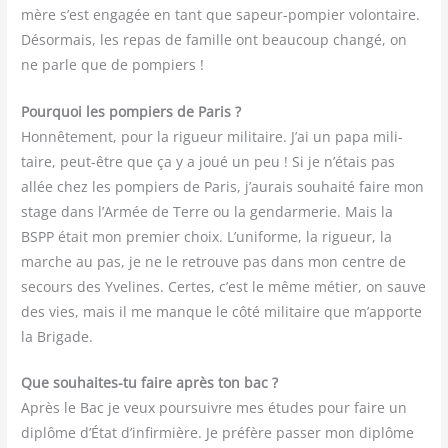
mère s’est enga­gée en tant que sapeur-pom­pier volon­taire.
Désor­mais, les repas de famille ont beau­coup chan­gé, on
ne parle que de pompiers !
Pour­quoi les pom­piers de Paris ?
Hon­nê­te­ment, pour la rigueur mili­taire. J’ai un papa mili­
taire, peut-être que ça y a joué un peu ! Si je n’étais pas
allée chez les pom­piers de Paris, j’aurais sou­hai­té faire mon
stage dans l’Armée de Terre ou la gen­dar­me­rie. Mais la
BSPP était mon pre­mier choix. L’uniforme, la rigueur, la
marche au pas, je ne le retrouve pas dans mon centre de
secours des Yve­lines. Certes, c’est le même métier, on sauve
des vies, mais il me manque le côté mili­taire que m’apporte
la Brigade.
Que sou­haites-tu faire après ton bac ?
Après le Bac je veux pour­suivre mes études pour faire un
diplôme d’État d’infirmière. Je pré­fère pas­ser mon diplôme