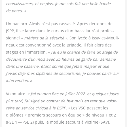
connais­sances, et en plus, je me suis fait une belle bande
de potes. »
Un bac pro. Alexis n’est pas ras­sa­sié. Après deux ans de
JSPP, il se lance dans le cur­sus d’un bac­ca­lau­réat pro­fes­
sion­nel
« métiers de la sécu­ri­té »
. Son lycée à Issy-les-Mou­li­
neaux est conven­tion­né avec la Bri­gade, il fait alors des
stages en immer­sion.
« J’ai eu la chance de faire un stage de
décou­verte d’un mois avec 35 heures de garde par semaine
dans une caserne. étant don­né que j’étais majeur et que
j’avais déjà mes diplômes de secou­risme, je pou­vais par­tir sur
intervention. »
Volon­taire.
« J’ai eu mon Bac en juillet 2022, et quelques jours
plus tard, j’ai signé un contrat de huit mois en tant que volon­
taire en ser­vice civique à la BSPP. »
Les VSC passent les
diplômes « pre­miers secours en équipe » de niveau 1 et 2
(PSE 1 — PSE 2) puis, le module secours à vic­time (SAV).