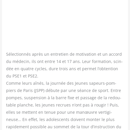
Sélec­tion­nés après un entre­tien de moti­va­tion et un accord
du méde­cin, ils ont entre 14 et 17 ans. Leur for­ma­tion, scin­
dée en quatre cycles, dure trois ans et per­met l’obtention
du PSE1 et PSE2.
Comme leurs aînés, la jour­née des Jeunes sapeurs-pom­
piers de Paris (JSPP) débute par une séance de sport. Entre
pompes, sus­pen­sion à la barre fixe et pas­sage de la redou­
table planche, les jeunes recrues n’ont pas à rou­gir ! Puis,
elles se mettent en tenue pour une manœuvre ver­ti­gi­
neuse… En effet, les ado­les­cents doivent mon­ter le plus
rapi­de­ment pos­sible au som­met de la tour d’instruction du