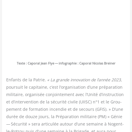
Texte :
Capo­ral Jean Flye
— info­gra­phie : Capo­ral Nico­las Breiner
Enfants de la Patrie.
« La grande inno­va­tion de l’année 2023
,
pour­suit le capi­taine, c’est l’organisation d’une pré­pa­ra­tion
mili­taire, orga­ni­sée conjoin­te­ment avec l’Unité d’instruction
et d’intervention de la sécu­ri­té civile (UIISC) n°1 et le Grou­
pe­ment de for­ma­tion incen­die et de secours (GFIS). » D’une
durée de douze jours, la Pré­pa­ra­tion mili­taire (PM) « Génie
— Sécu­ri­té » sera arti­cu­lée autour d’une semaine à Nogent-
le-Rotrou puis d’une semaine à la Bri­gade, et aura pour