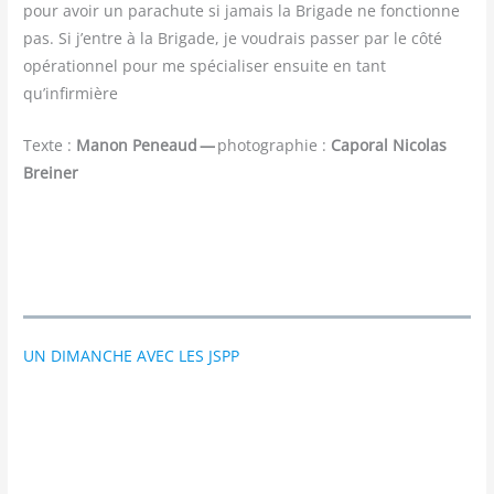
pour avoir un para­chute si jamais la Bri­gade ne fonc­tionne
pas. Si j’entre à la Bri­gade, je vou­drais pas­ser par le côté
opé­ra­tion­nel pour me spé­cia­li­ser ensuite en tant
qu’infirmière
Texte :
Manon Peneaud —
pho­to­gra­phie :
Capo­ral Nico­las
Breiner
UN DIMANCHE AVEC LES JSPP