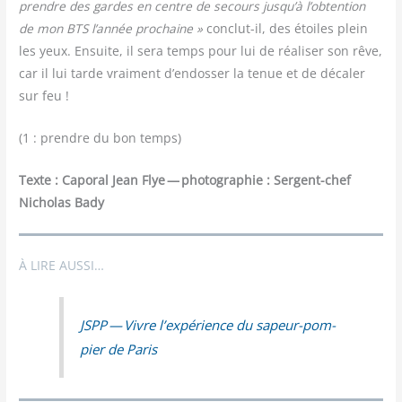
prendre des gardes en centre de secours jusqu’à l’obtention
de mon BTS l’année pro­chaine »
conclut-il, des étoiles plein
les yeux. Ensuite, il sera temps pour lui de réa­li­ser son rêve,
car il lui tarde vrai­ment d’endosser la tenue et de déca­ler
sur feu !
(1 : prendre du bon temps)
Texte : Capo­ral Jean Flye — pho­to­gra­phie : Ser­gent-chef
Nicho­las Bady
À LIRE AUSSI…
JSPP — Vivre l’expérience du sapeur-pom­
pier de Paris