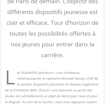
de Paris de demain. L’objectif des
différents dispositifs jeunesse est
clair et efficace. Tour d’horizon de
toutes les possibilités offertes à
nos jeunes pour entrer dans la
carrière.
L
es dis­po­si­tifs jeu­nesse «
sont nom­breux
,
s’enthousiasme le capi­taine Michaël Genay, chef de
la sec­tion dis­po­si­tifs jeu­nesse du Bureau ingé­nie­rie
de la for­ma­tion (BIF).
Œuvrer concrè­te­ment au pro­fit des
jeunes est véri­ta­ble­ment un objet de fier­té pour nous et pour
la Bri­gade. Au sein de la sec­tion, nous nous appuyons notam­