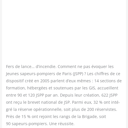
Fers de lance… d’incendie. Com­ment ne pas évo­quer les
Jeunes sapeurs-pom­piers de Paris (JSPP) ? Les chiffres de ce
dis­po­si­tif créé en 2005 parlent d’eux mêmes : 14 sec­tions de
for­ma­tion, héber­gées et sou­te­nues par les GIS, accueillent
entre 90 et 120 JSPP par an. Depuis leur créa­tion, 622 JSPP
ont reçu le bre­vet natio­nal de JSP. Par­mi eux, 32 % ont inté­
gré la réserve opé­ra­tion­nelle, soit plus de 200 réser­vistes.
Près de 15 % ont rejoint les rangs de la Bri­gade, soit
90 sapeurs-pom­piers. Une réus­site.