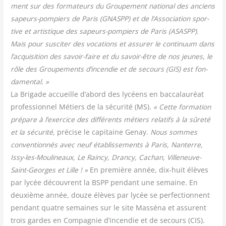
ment sur des for­ma­teurs du Grou­pe­ment natio­nal des anciens
sapeurs-pom­piers de Paris (GNASPP) et de l’Association spor­
tive et artis­tique des sapeurs-pom­piers de Paris (ASASPP).
Mais pour sus­ci­ter des voca­tions et assu­rer le conti­nuum dans
l’acquisition des savoir-faire et du savoir-être de nos jeunes, le
rôle des Grou­pe­ments d’incendie et de secours (GIS) est fon­
da­men­tal. »
La Bri­gade accueille d’abord des lycéens en bac­ca­lau­réat
pro­fes­sion­nel Métiers de la sécu­ri­té (MS).
« Cette for­ma­tion
pré­pare à l’exercice des dif­fé­rents métiers rela­tifs à la sûre­té
et la sécu­ri­té,
pré­cise le capi­taine Genay.
Nous sommes
conven­tion­nés avec neuf éta­blis­se­ments à Paris, Nan­terre,
Issy-les-Mou­li­neaux, Le Rain­cy, Dran­cy, Cachan, Vil­le­neuve-
Saint-Georges et Lille ! »
En pre­mière année, dix-huit élèves
par lycée découvrent la BSPP pen­dant une semaine. En
deuxième année, douze élèves par lycée se per­fec­tionnent
pen­dant quatre semaines sur le site Mas­sé­na et assurent
trois gardes en Com­pa­gnie d’incendie et de secours (CIS).