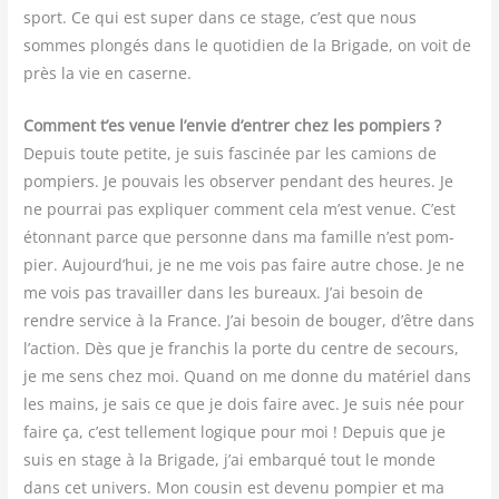
sport. Ce qui est super dans ce stage, c’est que nous
sommes plon­gés dans le quo­ti­dien de la Bri­gade, on voit de
près la vie en caserne.
Com­ment t’es venue l’envie d’entrer chez les pom­piers ?
Depuis toute petite, je suis fas­ci­née par les camions de
pom­piers. Je pou­vais les obser­ver pen­dant des heures. Je
ne pour­rai pas expli­quer com­ment cela m’est venue. C’est
éton­nant parce que per­sonne dans ma famille n’est pom­
pier. Aujourd’hui, je ne me vois pas faire autre chose. Je ne
me vois pas tra­vailler dans les bureaux. J’ai besoin de
rendre ser­vice à la France. J’ai besoin de bou­ger, d’être dans
l’action. Dès que je fran­chis la porte du centre de secours,
je me sens chez moi. Quand on me donne du maté­riel dans
les mains, je sais ce que je dois faire avec. Je suis née pour
faire ça, c’est tel­le­ment logique pour moi ! Depuis que je
suis en stage à la Bri­gade, j’ai embar­qué tout le monde
dans cet uni­vers. Mon cou­sin est deve­nu pom­pier et ma