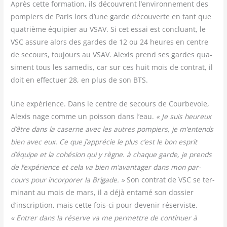
Après cette for­ma­tion, ils découvrent l’environnement des
pom­piers de Paris lors d’une garde décou­verte en tant que
qua­trième équi­pier au VSAV. Si cet essai est concluant, le
VSC assure alors des gardes de 12 ou 24 heures en centre
de secours, tou­jours au VSAV. Alexis prend ses gardes qua­
si­ment tous les same­dis, car sur ces huit mois de contrat, il
doit en effec­tuer 28, en plus de son BTS.
Une expé­rience. Dans le centre de secours de Cour­be­voie,
Alexis nage comme un pois­son dans l’eau.
« Je suis heu­reux
d’être dans la caserne avec les autres pom­piers, je m’entends
bien avec eux. Ce que j’apprécie le plus c’est le bon esprit
d’équipe et la cohé­sion qui y règne. à chaque garde, je prends
de l’expérience et cela va bien m’avantager dans mon par­
cours pour incor­po­rer la Bri­gade. »
Son contrat de VSC se ter­
mi­nant au mois de mars, il a déjà enta­mé son dos­sier
d’inscription, mais cette fois-ci pour deve­nir réser­viste.
« Entrer dans la réserve va me per­mettre de conti­nuer à