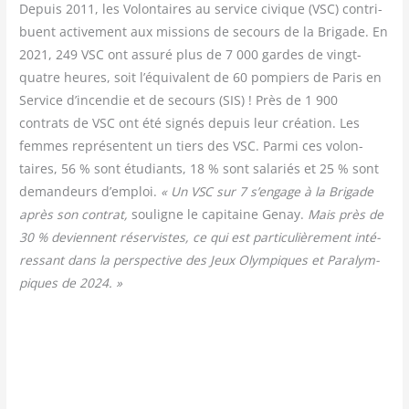
Depuis 2011, les Volon­taires au ser­vice civique (VSC) contri­
buent acti­ve­ment aux mis­sions de secours de la Bri­gade. En
2021, 249 VSC ont assu­ré plus de 7 000 gardes de vingt-
quatre heures, soit l’équivalent de 60 pom­piers de Paris en
Ser­vice d’incendie et de secours (SIS) ! Près de 1 900
contrats de VSC ont été signés depuis leur créa­tion. Les
femmes repré­sentent un tiers des VSC. Par­mi ces volon­
taires, 56 % sont étu­diants, 18 % sont sala­riés et 25 % sont
deman­deurs d’emploi.
« Un VSC sur 7 s’engage à la Bri­gade
après son contrat,
sou­ligne le capi­taine Genay.
Mais près de
30 % deviennent réser­vistes, ce qui est par­ti­cu­liè­re­ment inté­
res­sant dans la pers­pec­tive des Jeux Olym­piques et Para­lym­
piques de 2024. »