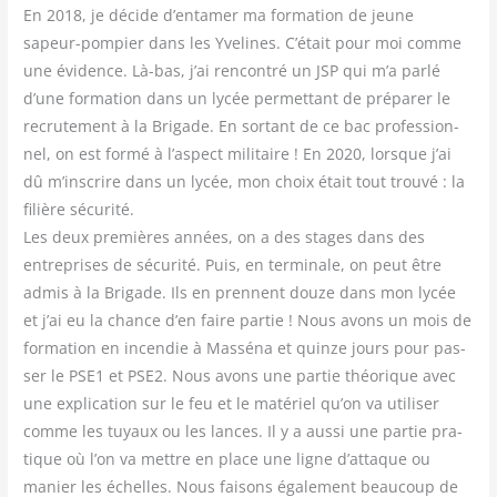
En 2018, je décide d’entamer ma for­ma­tion de jeune
sapeur-pom­pier dans les Yve­lines. C’était pour moi comme
une évi­dence. Là-bas, j’ai ren­con­tré un JSP qui m’a par­lé
d’une for­ma­tion dans un lycée per­met­tant de pré­pa­rer le
recru­te­ment à la Bri­gade. En sor­tant de ce bac pro­fes­sion­
nel, on est for­mé à l’aspect mili­taire ! En 2020, lorsque j’ai
dû m’inscrire dans un lycée, mon choix était tout trou­vé : la
filière sécu­ri­té.
Les deux pre­mières années, on a des stages dans des
entre­prises de sécu­ri­té. Puis, en ter­mi­nale, on peut être
admis à la Bri­gade. Ils en prennent douze dans mon lycée
et j’ai eu la chance d’en faire par­tie ! Nous avons un mois de
for­ma­tion en incen­die à Mas­sé­na et quinze jours pour pas­
ser le PSE1 et PSE2. Nous avons une par­tie théo­rique avec
une expli­ca­tion sur le feu et le maté­riel qu’on va uti­li­ser
comme les tuyaux ou les lances. Il y a aus­si une par­tie pra­
tique où l’on va mettre en place une ligne d’attaque ou
manier les échelles. Nous fai­sons éga­le­ment beau­coup de