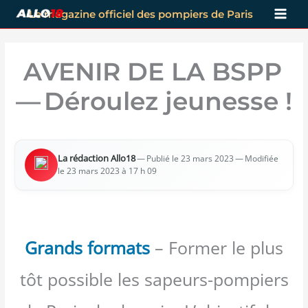
Aller
Le magazine officiel des pompiers de Paris
au
contenu
AVENIR DE LA BSPP
— Déroulez jeunesse !
La rédac­tion Allo18
—
— Modi­fiée
Publié le 23 mars 2023
le 23 mars 2023 à 17 h 09
Grands formats
– Former le plus
tôt possible les sapeurs-pompiers