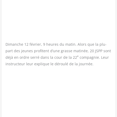
Dimanche 12 février, 9 heures du matin. Alors que la plu­
part des jeunes pro­fitent d’une grasse mati­née, 20 JSPP sont
e
déjà en ordre ser­ré dans la cour de la 22
com­pa­gnie. Leur
ins­truc­teur leur explique le dérou­lé de la journée.