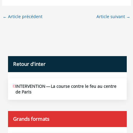
←
Article précédent
Article suivant
→
Retour d'inter
INTERVENTION — La course contre le feu au centre
JUIN
12
de Paris
2026
Grands formats