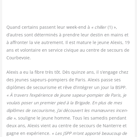
Quand cer­tains passent leur week-end à
« chil­ler
(1) »,
d’autres sont déter­mi­nés à prendre leur des­tin en mains et
à affron­ter la vie autre­ment. Il est mature le jeune Alexis, 19
ans et volon­taire en ser­vice civique au centre de secours de
Courbevoie.
Alexis a eu la fibre très tôt. Dès quinze ans, il s’engage chez
des jeunes sapeurs-pom­piers de Paris. Alexis passe ses
diplômes de secou­risme et rêve d’intégrer un jour la BSPP.
« À tra­vers l’expérience de jeune sapeur-pom­pier de Paris, je
vou­lais poser un pre­mier pied à la Bri­gade. En plus de mes
diplômes de secou­risme, j’ai décou­vert les manœuvres incen­
die »
, sou­ligne le jeune homme. Tous les same­dis pen­dant
deux ans, Alexis vient au centre de secours de Nan­terre et
gagne en expé­rience.
« Les JSPP m’ont appor­té beau­coup de