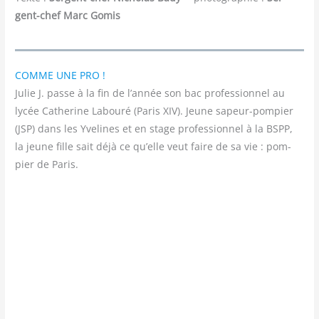
gent-chef Marc Gomis
COMME UNE PRO !
Julie J. passe à la fin de l’année son bac pro­fes­sion­nel au
lycée Cathe­rine Labou­ré (Paris XIV). Jeune sapeur-pom­pier
(JSP) dans les Yve­lines et en stage pro­fes­sion­nel à la BSPP,
la jeune fille sait déjà ce qu’elle veut faire de sa vie : pom­
pier de Paris.