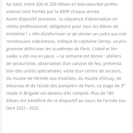
Au total, entre 200 et 250 élèves en bac­ca­lau­réat pro­fes­
sion­nel sont for­més par la BSPP chaque année.
Autre dis­po­si­tif jeu­nesse : la séquence d’observation en
milieu pro­fes­sion­nel, obli­ga­toire pour tous les élèves de
troi­sième !
« Afin d’uniformiser et de don­ner un cadre aux très
nom­breuses sol­li­ci­ta­tions,
indique le capi­taine Genay,
un pro­
gramme défi­ni avec les aca­dé­mies de Paris, Cré­teil et Ver­
sailles a été mis en place. »
La semaine est dense : ate­liers
de secou­risme, obser­va­tion d’un cais­son de feu, pré­sen­ta­
tion des uni­tés spé­cia­li­sées, visite d’un centre de secours,
du musée de l’Armée aux Inva­lides, du musée d’Orsay, de
e
Volu­ceau et de l’école des pom­piers de Paris. Le stage de 3
made in Bri­gade est deve­nu très com­plet. Plus de 180
élèves ont béné­fi­cié de ce dis­po­si­tif au cours de l’année sco­
laire 2021 – 2022.