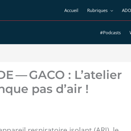
Accueil
Rubriques
ADO
#Podcasts
E — GACO : L’atelier
que pas d’air !
pareil respiratoire isolant (ARI), le