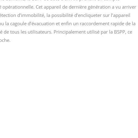
opé­ra­tion­nelle. Cet appa­reil de der­nière géné­ra­tion a vu arri­ver
c­tion d’immobilité, la pos­si­bi­li­té d’encliqueter sur l’appareil
ou la cagoule d’évacuation et enfin un rac­cor­de­ment rapide de la
de tous les uti­li­sa­teurs. Prin­ci­pa­le­ment uti­li­sé par la BSPP, ce
roche.