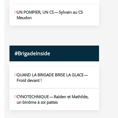
MAI
UN POMPIER, UN CS — Sylvain au CS
10
Meudon
2026
#BrigadeInside
QUAND LA BRIGADE BRISE LA GLACE —
Froid devant !
CYNOTECHNIQUE — Raïden et Mathilde,
un binôme à six pattes