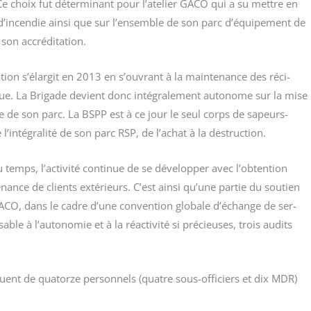
 Ce choix fut déter­mi­nant pour l’atelier GACO qui a su mettre en
és d’incendie ain­si que sur l’ensemble de son parc d’équipement de
 son accréditation.
ion s’élargit en 2013 en s’ouvrant à la main­te­nance des réci­
que. La Bri­gade devient donc inté­gra­le­ment auto­nome sur la mise
le de son parc. La BSPP est à ce jour le seul corps de sapeurs-
 l’intégralité de son parc RSP, de l’achat à la destruction.
u temps, l’activité conti­nue de se déve­lop­per avec l’obtention
e­nance de clients exté­rieurs. C’est ain­si qu’une par­tie du sou­tien
 GACO, dans le cadre d’une conven­tion glo­bale d’échange de ser­
­sable à l’autonomie et à la réac­ti­vi­té si pré­cieuses, trois audits
quent de qua­torze per­son­nels (quatre sous-offi­ciers et dix MDR)