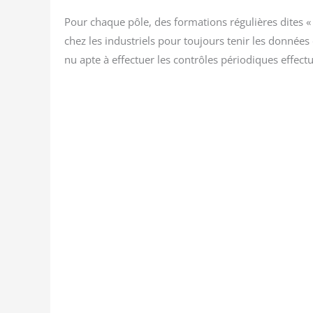
Pour chaque pôle, des for­ma­tions régu­lières dites « 
chez les indus­triels pour tou­jours tenir les don­nées 
nu apte à effec­tuer les contrôles pério­diques effec