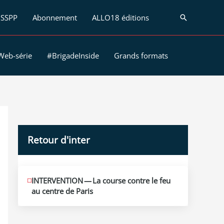
SSPP
Abonnement
ALLO18 éditions
Recherche
Web-série
#BrigadeInside
Grands formats
Retour d'inter
JUIN
INTERVENTION — La course contre le feu
12
au centre de Paris
2026