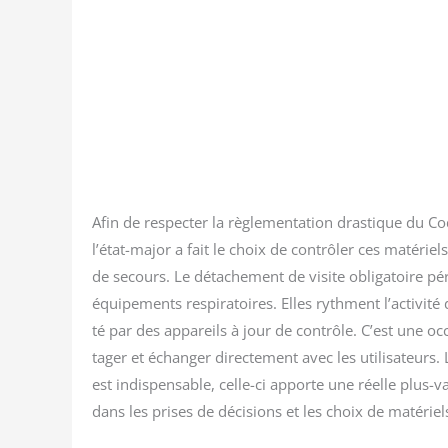
Afin de res­pec­ter la règle­men­ta­tion dras­tique du Cod
l’état-major a fait le choix de contrô­ler ces maté­ri
de secours. Le déta­che­ment de visite obli­ga­toire pé
équi­pe­ments res­pi­ra­toires. Elles rythment l’activité
té par des appa­reils à jour de contrôle. C’est une occ
ta­ger et échan­ger direc­te­ment avec les uti­li­sa­teurs
est indis­pen­sable, celle-ci apporte une réelle plus-
dans les prises de déci­sions et les choix de maté­riel