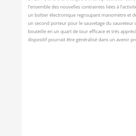
l’ensemble des nou­velles contraintes liées à l’activité 
un boî­tier élec­tro­nique regrou­pant mano­mètre et déte
un second por­teur pour le sau­ve­tage du sau­ve­teur 
bou­teille en un quart de tour effi­cace et très appré­cié 
dis­po­si­tif pour­rait être géné­ra­li­sé dans un ave­nir p