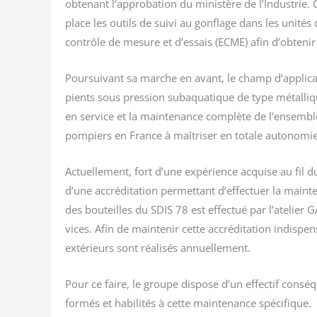
obte­nant l’approbation du minis­tère de l’Industrie.
place les outils de sui­vi au gon­flage dans les uni­t
contrôle de mesure et d’essais (ECME) afin d’obtenir
Pour­sui­vant sa marche en avant, le champ d’applicat
pients sous pres­sion sub­aqua­tique de type métal­li
en ser­vice et la main­te­nance com­plète de l’ensemb
pom­piers en France à maî­tri­ser en totale auto­no­mie
Actuel­le­ment, fort d’une expé­rience acquise au fil d
d’une accré­di­ta­tion per­met­tant d’effectuer la main­t
des bou­teilles du SDIS 78 est effec­tué par l’atelier
vices. Afin de main­te­nir cette accré­di­ta­tion indis­pen
exté­rieurs sont réa­li­sés annuellement.
Pour ce faire, le groupe dis­pose d’un effec­tif consé­
for­més et habi­li­tés à cette main­te­nance spécifique.