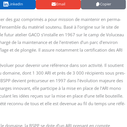
LinkedIn
Email
Copier
elier des gaz com­pri­més a pour mis­sion de main­te­nir en per­ma­
de l’ensemble du maté­riel sou­te­nu. Basé à l’origine sur le site de
s, le futur ate­lier GACO s’installe en 1967 sur le camp de Volu­ceau
char­gé de la main­te­nance et de l’entretien d’un parc d’environ
ge et de plon­gée. Il assure notam­ment la cer­ti­fi­ca­tion des ARI
voluer pour deve­nir une réfé­rence dans son acti­vi­té. Il sou­tient
u domaine, dont 1 300 ARI et près de 3 000 réci­pients sous pres­
, la BSPP devient pré­cur­seur en 1997 dans l’évolution majeure des
 charges inno­vant, elle par­ti­cipe à la mise en place de l’ARI mono
u­lant les idées reçues sur la mise en place d’une telle bou­teille.
nt été recon­nu de tous et elle est deve­nue au fil du temps une réfé­
ns le domaine, la BSPP se dote d’un ARI pre­nant en compte