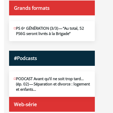
Grands formats
JUIN
PS 6ᵉ GÉNÉRATION (3/​3) — “Au total, 52
19
PS6G seront livrés à la Brigade”
2026
#Podcasts
MAI
PODCAST Avant qu’il ne soit trop tard…
13
(ép. 02) — Séparation et divorce : logement
2026
et enfants…
Web-série