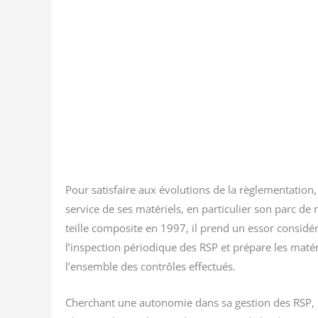
Pour satis­faire aux évo­lu­tions de la règle­men­ta­tion,
ser­vice de ses maté­riels, en par­ti­cu­lier son parc de
teille com­po­site en 1997, il prend un essor consi­dé
l’inspection pério­dique des RSP et pré­pare les maté­r
l’ensemble des contrôles effectués.
Cher­chant une auto­no­mie dans sa ges­tion des RSP, l’a