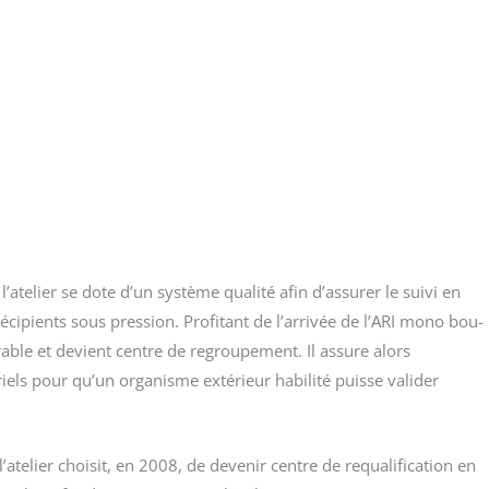
 l’atelier se dote d’un sys­tème qua­li­té afin d’assurer le sui­vi en
 réci­pients sous pres­sion. Pro­fi­tant de l’arrivée de l’ARI mono bou­
­rable et devient centre de regrou­pe­ment. Il assure alors
iels pour qu’un orga­nisme exté­rieur habi­li­té puisse vali­der
telier choi­sit, en 2008, de deve­nir centre de requa­li­fi­ca­tion en