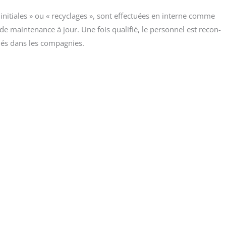
ini­tiales » ou « recy­clages », sont effec­tuées en interne comme
de main­te­nance à jour. Une fois qua­li­fié, le per­son­nel est recon­
­tués dans les compagnies.