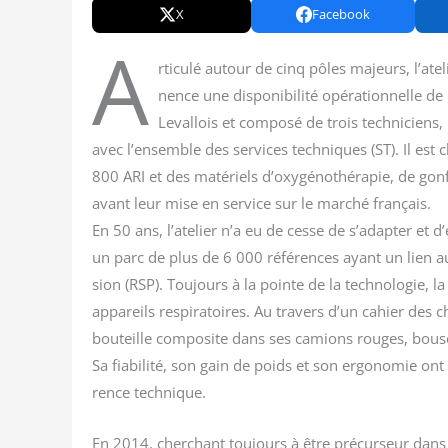
X
Facebook
A
rti­cu­lé autour de cinq pôles majeurs, l’at
nence une dis­po­ni­bi­li­té opé­ra­tion­nelle 
Leval­lois et com­po­sé de trois tech­ni­cien
avec l’ensemble des ser­vices tech­niques (ST). Il est 
800 ARI et des maté­riels d’oxygénothérapie, de gon­fla
avant leur mise en ser­vice sur le mar­ché fran­çais.
En 50 ans, l’atelier n’a eu de cesse de s’adapter et d’é
un parc de plus de 6 000 réfé­rences ayant un lien a
sion (RSP). Tou­jours à la pointe de la tech­no­lo­gie
appa­reils res­pi­ra­toires. Au tra­vers d’un cahier des
bou­teille com­po­site dans ses camions rouges, bous­c
Sa fia­bi­li­té, son gain de poids et son ergo­no­mie o
rence technique.
En 2014, cher­chant tou­jours à être pré­cur­seur da