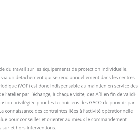
e du tra­vail sur les équi­pe­ments de pro­tec­tion indi­vi­duelle,
els via un déta­che­ment qui se rend annuel­le­ment dans les centres
rio­dique (VOP) est donc indis­pen­sable au main­tien en ser­vice des
 de l’atelier par l’échange, à chaque visite, des ARI en fin de vali­di­
a­sion pri­vi­lé­giée pour les tech­ni­ciens des GACO de pou­voir par­
. La connais­sance des contraintes liées à l’activité opé­ra­tion­nelle
value pour conseiller et orien­ter au mieux le com­man­de­ment
s sur et hors interventions.