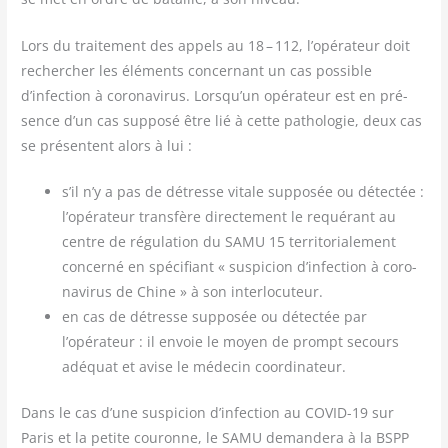
Lors du trai­te­ment des appels au 18 – 112, l’opérateur doit
recher­cher les élé­ments concer­nant un cas pos­sible
d’infection à coro­na­vi­rus. Lorsqu’un opé­ra­teur est en pré­
sence d’un cas sup­po­sé être lié à cette patho­lo­gie, deux cas
se pré­sentent alors à lui :
s’il n’y a pas de détresse vitale sup­po­sée ou détec­tée :
l’opérateur trans­fère direc­te­ment le requé­rant au
centre de régu­la­tion du SAMU 15 ter­ri­to­ria­le­ment
concer­né en spé­ci­fiant « sus­pi­cion d’infection à coro­
na­vi­rus de Chine » à son interlocuteur.
en cas de détresse sup­po­sée ou détec­tée par
l’opérateur : il envoie le moyen de prompt secours
adé­quat et avise le méde­cin coordinateur.
Dans le cas d’une sus­pi­cion d’infection au COVID-19 sur
Paris et la petite cou­ronne, le SAMU deman­de­ra à la BSPP