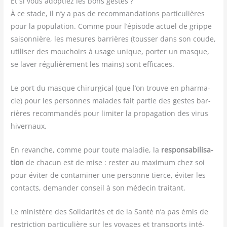
Et si vous adoptiez les bons gestes ?
À ce stade, il n’y a pas de recom­man­da­tions par­ti­cu­lières
pour la popu­la­tion. Comme pour l’épisode actuel de grippe
sai­son­nière, les mesures bar­rières (tous­ser dans son coude,
uti­li­ser des mou­choirs à usage unique, por­ter un masque,
se laver régu­liè­re­ment les mains) sont efficaces.
Le port du masque chi­rur­gi­cal (que l’on trouve en phar­ma­
cie) pour les per­sonnes malades fait par­tie des gestes bar­
rières recom­man­dés pour limi­ter la pro­pa­ga­tion des virus
hivernaux.
En revanche, comme pour toute mala­die, la
res­pon­sa­bi­li­sa­
tion
de cha­cun est de mise : res­ter au maxi­mum chez soi
pour évi­ter de conta­mi­ner une per­sonne tierce, évi­ter les
contacts, deman­der conseil à son méde­cin traitant.
Le minis­tère des Soli­da­ri­tés et de la San­té n’a pas émis de
res­tric­tion par­ti­cu­lière sur les voyages et trans­ports inté­