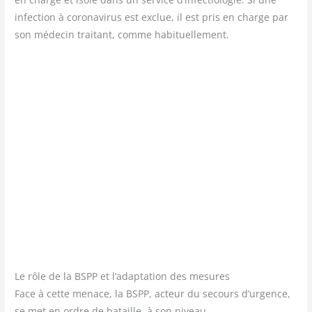
infec­tion à coro­na­vi­rus est exclue, il est pris en charge par
son méde­cin trai­tant, comme habituellement.
Le rôle de la BSPP et l’adaptation des mesures
Face à cette menace, la BSPP, acteur du secours d’urgence,
se met en ordre de bataille, à son niveau.