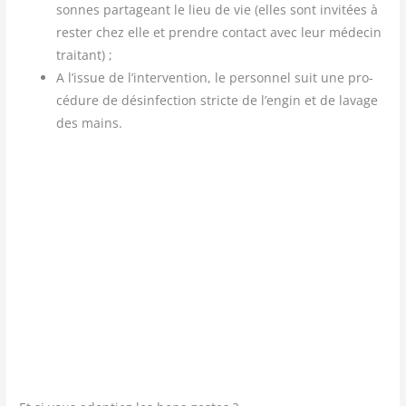
sonnes par­ta­geant le lieu de vie (elles sont invi­tées à
res­ter chez elle et prendre contact avec leur méde­cin
traitant) ;
A l’issue de l’intervention, le per­son­nel suit une pro­
cé­dure de dés­in­fec­tion stricte de l’engin et de lavage
des mains.