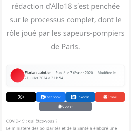
rédaction d’Allo18 s’est penchée
sur le processus complet, dont le
rôle joué par les sapeurs-pompiers
de Paris.
Flo­rian Loin­tier
—
— Modi­fiée le
Publié le 7 février 2020
21 juillet 2024 à 21 h 54
X
Facebook
LinkedIn
Email
Copier
COVID-19 : qui êtes-vous ?
Le minis­tère des Soli­da­ri­tés et de la San­té a éla­bo­ré une