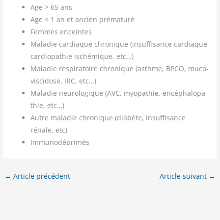
Age > 65 ans
Age < 1 an et ancien prématuré
Femmes enceintes
Mala­die car­diaque chro­nique (insuf­fi­sance car­diaque,
car­dio­pa­thie isché­mique, etc…)
Mala­die res­pi­ra­toire chro­nique (asthme, BPCO, muco­
vis­ci­dose, IRC, etc…)
Mala­die neu­ro­lo­gique (AVC, myo­pa­thie, encé­pha­lo­pa­
thie, etc…)
Autre mala­die chro­nique (dia­bète, insuf­fi­sance
rénale, etc)
Immu­no­dé­pri­més
←
Article précédent
Article suivant
→