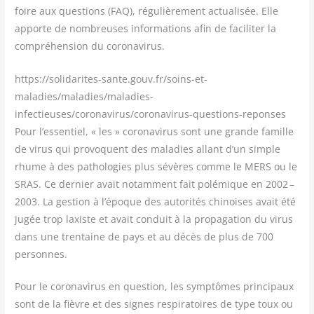
foire aux ques­tions (FAQ), régu­liè­re­ment actua­li­sée. Elle
apporte de nom­breuses infor­ma­tions afin de faci­li­ter la
com­pré­hen­sion du coronavirus.
https://solidarites-sante.gouv.fr/soins-et-
maladies/maladies/maladies-
infectieuses/coronavirus/coronavirus-questions-reponses
Pour l’essentiel, « les » coro­na­vi­rus sont une grande famille
de virus qui pro­voquent des mala­dies allant d’un simple
rhume à des patho­lo­gies plus sévères comme le MERS ou le
SRAS. Ce der­nier avait notam­ment fait polé­mique en 2002 –
2003. La ges­tion à l’époque des auto­ri­tés chi­noises avait été
jugée trop laxiste et avait conduit à la pro­pa­ga­tion du virus
dans une tren­taine de pays et au décès de plus de 700
personnes.
Pour le coro­na­vi­rus en ques­tion, les symp­tômes prin­ci­paux
sont de la fièvre et des signes res­pi­ra­toires de type toux ou