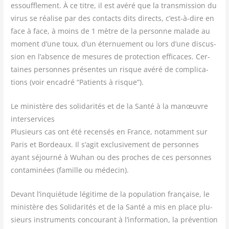
essouf­fle­ment. À ce titre, il est avé­ré que la trans­mis­sion du
virus se réa­lise par des contacts dits directs, c’est-à-dire en
face à face, à moins de 1 mètre de la per­sonne malade au
moment d’une toux, d’un éter­nue­ment ou lors d’une dis­cus­
sion en l’absence de mesures de pro­tec­tion effi­caces. Cer­
taines per­sonnes pré­sentes un risque avé­ré de com­pli­ca­
tions (voir enca­dré “Patients à risque”).
Le ministère des solidarités et de la Santé à la manœuvre
interservices
Plu­sieurs cas ont été recen­sés en France, notam­ment sur
Paris et Bor­deaux. Il s’agit exclu­si­ve­ment de per­sonnes
ayant séjour­né à Wuhan ou des proches de ces per­sonnes
conta­mi­nées (famille ou médecin).
Devant l’inquiétude légi­time de la popu­la­tion fran­çaise, le
minis­tère des Soli­da­ri­tés et de la San­té a mis en place plu­
sieurs ins­tru­ments concou­rant à l’information, la pré­ven­tion