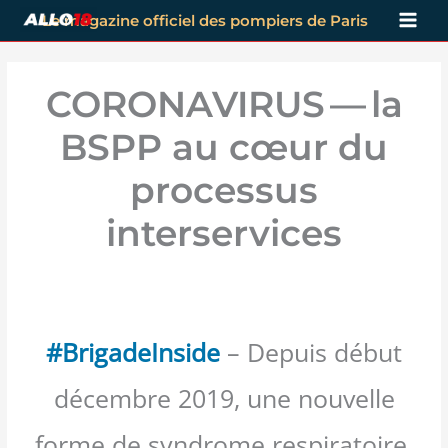
Aller
Le magazine officiel des pompiers de Paris
au
contenu
CORONAVIRUS — la
BSPP au cœur du
processus
interservices
#BrigadeInside
– Depuis début
décembre 2019, une nouvelle
forme de syndrome respiratoire,