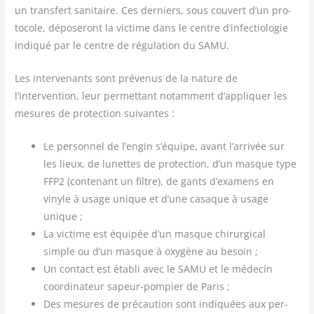
un trans­fert sani­taire. Ces der­niers, sous cou­vert d’un pro­
to­cole, dépo­se­ront la vic­time dans le centre d’infectiologie
indi­qué par le centre de régu­la­tion du SAMU.
Les inter­ve­nants sont pré­ve­nus de la nature de
l’intervention, leur per­met­tant notam­ment d’appliquer les
mesures de pro­tec­tion suivantes :
Le per­son­nel de l’engin s’équipe, avant l’arrivée sur
les lieux, de lunettes de pro­tec­tion, d’un masque type
FFP2 (conte­nant un filtre), de gants d’examens en
vinyle à usage unique et d’une casaque à usage
unique ;
La vic­time est équi­pée d’un masque chi­rur­gi­cal
simple ou d’un masque à oxy­gène au besoin ;
Un contact est éta­bli avec le SAMU et le méde­cin
coor­di­na­teur sapeur-pom­pier de Paris ;
Des mesures de pré­cau­tion sont indi­quées aux per­