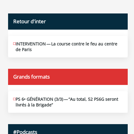
Retour d'inter
INTERVENTION — La course contre le feu au centre
JUIN
12
de Paris
2026
Grands formats
PS 6ᵉ GÉNÉRATION (3/​3) — “Au total, 52 PS6G seront
JUIN
19
livrés à la Brigade”
2026
#Podcasts