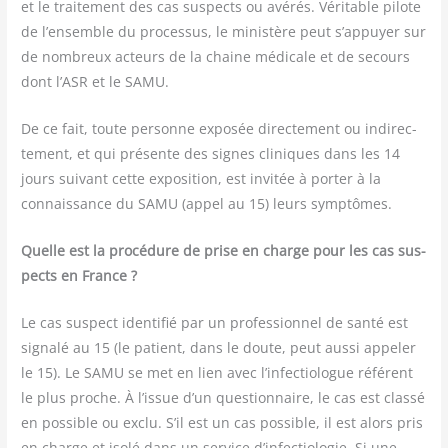
et le trai­te­ment des cas sus­pects ou avé­rés. Véri­table pilote
de l’ensemble du pro­ces­sus, le minis­tère peut s’appuyer sur
de nom­breux acteurs de la chaine médi­cale et de secours
dont l’ASR et le SAMU.
De ce fait, toute per­sonne expo­sée direc­te­ment ou indi­rec­
te­ment, et qui pré­sente des signes cli­niques dans les 14
jours sui­vant cette expo­si­tion, est invi­tée à por­ter à la
connais­sance du SAMU (appel au 15) leurs symptômes.
Quelle est la pro­cé­dure de prise en charge pour les cas sus­
pects en France ?
Le cas sus­pect iden­ti­fié par un pro­fes­sion­nel de san­té est
signa­lé au 15 (le patient, dans le doute, peut aus­si appe­ler
le 15). Le SAMU se met en lien avec l’infectiologue réfé­rent
le plus proche. À l’issue d’un ques­tion­naire, le cas est clas­sé
en pos­sible ou exclu. S’il est un cas pos­sible, il est alors pris
en charge et iso­lé dans un ser­vice d’infectiologie. Si une