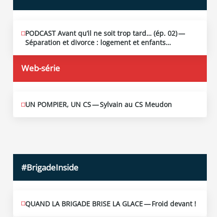
PODCAST Avant qu’il ne soit trop tard… (ép. 02) —
MAI
13
Séparation et divorce : logement et enfants…
2026
Web-série
UN POMPIER, UN CS — Sylvain au CS Meudon
MAI
10
2026
#BrigadeInside
QUAND LA BRIGADE BRISE LA GLACE — Froid devant !