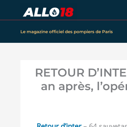
Aller
au
contenu
Le magazine officiel des pompiers de Paris
RETOUR D’INTER
an après, l’op
Retour d’inter
– 64 sauvetag