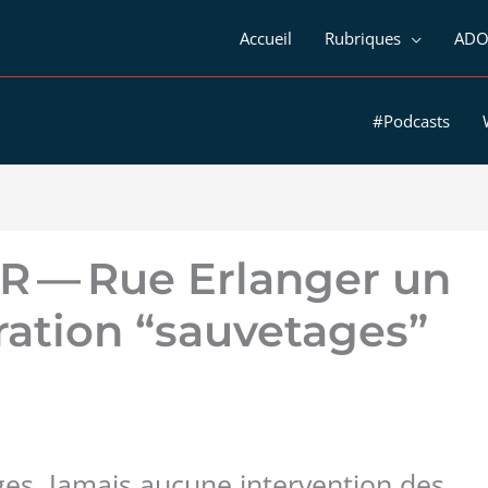
Accueil
Rubriques
ADO
#Podcasts
 — Rue Erlanger un
ération “sauvetages”
es. Jamais aucune intervention des