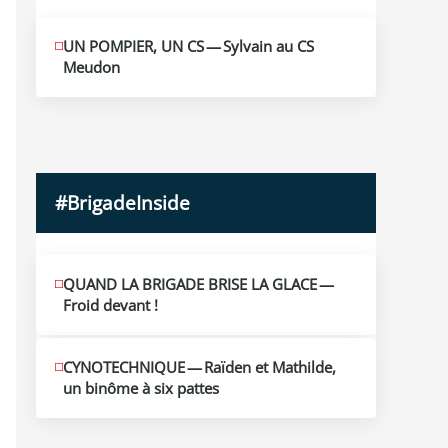
MAI
UN POMPIER, UN CS — Sylvain au CS
10
Meudon
2026
#BrigadeInside
QUAND LA BRIGADE BRISE LA GLACE —
Froid devant !
CYNOTECHNIQUE — Raïden et Mathilde,
un binôme à six pattes