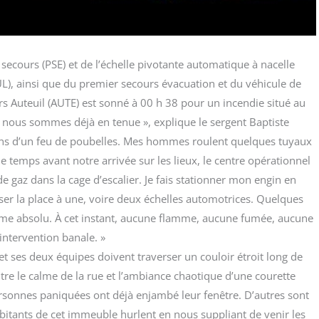
ecours (PSE) et de l’échelle pivo­tante auto­ma­tique à nacelle
, ain­si que du pre­mier secours éva­cua­tion et du véhi­cule de
rs Auteuil (AUTE) est son­né à 00 h 38 pour un incen­die situé au
t, nous sommes déjà en tenue », explique le ser­gent Bap­tiste
nons d’un feu de pou­belles. Mes hommes roulent quelques tuyaux
 temps avant notre arri­vée sur les lieux, le centre opé­ra­tion­nel
e gaz dans la cage d’escalier. Je fais sta­tion­ner mon engin en
s­ser la place à une, voire deux échelles auto­mo­trices. Quelques
calme abso­lu. À cet ins­tant, aucune flamme, aucune fumée, aucune
inter­ven­tion banale. »
 et ses deux équipes doivent tra­ver­ser un cou­loir étroit long de
tre le calme de la rue et l’ambiance chao­tique d’une cou­rette
 per­sonnes pani­quées ont déjà enjam­bé leur fenêtre. D’autres sont
habi­tants de cet immeuble hurlent en nous sup­pliant de venir les