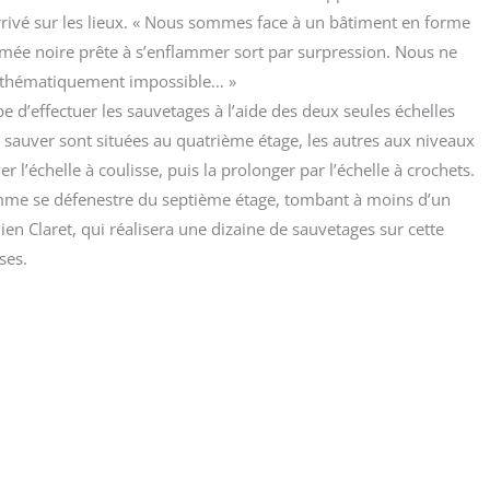
 arri­vé sur les lieux. « Nous sommes face à un bâti­ment en forme
umée noire prête à s’enflammer sort par sur­pres­sion. Nous ne
thé­ma­ti­que­ment impos­sible… »
 d’effectuer les sau­ve­tages à l’aide des deux seules échelles
à sau­ver sont situées au qua­trième étage, les autres aux niveaux
 l’échelle à cou­lisse, puis la pro­lon­ger par l’échelle à cro­chets.
emme se défe­nestre du sep­tième étage, tom­bant à moins d’un
 Cla­ret, qui réa­li­se­ra une dizaine de sau­ve­tages sur cette
uses.