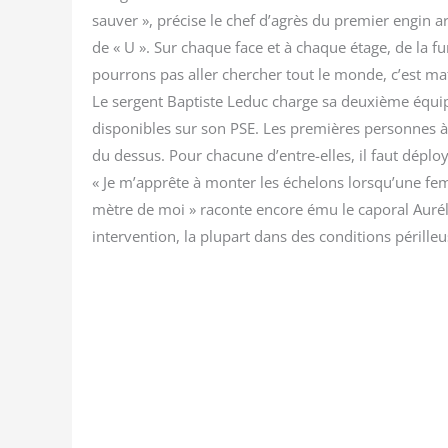
sau­ver », pré­cise le chef d’agrès du pre­mier engin
de « U ». Sur chaque face et à chaque étage, de la f
pour­rons pas aller cher­cher tout le monde, c’est ma
Le ser­gent Bap­tiste Leduc charge sa deuxième équipe
dis­po­nibles sur son PSE. Les pre­mières per­sonnes 
du des­sus. Pour cha­cune d’entre-elles, il faut déployer
« Je m’apprête à mon­ter les éche­lons lorsqu’une f
mètre de moi » raconte encore ému le capo­ral Auré­lien
inter­ven­tion, la plu­part dans des condi­tions pérille