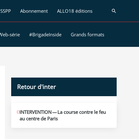
SSPP
Abonnement
ALLO18 éditions
Recherche
Web-série
#BrigadeInside
Grands formats
Retour d'inter
JUIN
INTERVENTION — La course contre le feu
12
au centre de Paris
2026