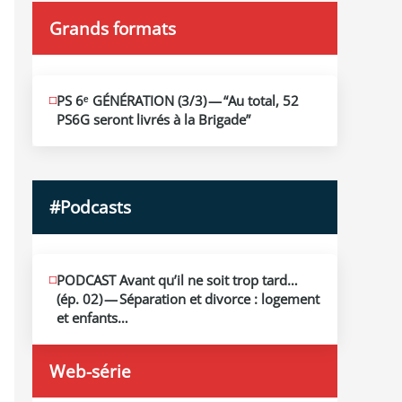
Grands formats
JUIN
PS 6ᵉ GÉNÉRATION (3/​3) — “Au total, 52
19
PS6G seront livrés à la Brigade”
2026
#Podcasts
MAI
PODCAST Avant qu’il ne soit trop tard…
13
(ép. 02) — Séparation et divorce : logement
2026
et enfants…
Web-série