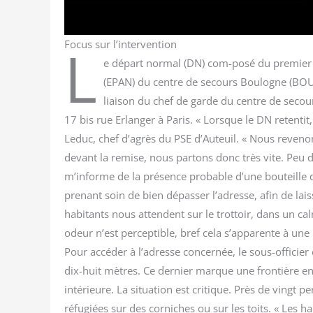
L
Focus sur l’intervention
e départ nor­mal (DN) com-posé du pre­mier s
(EPAN) du centre de secours Bou­logne (BOUL)
liai­son du chef de garde du centre de secou
17 bis rue Erlan­ger à Paris. « Lorsque le DN reten­ti
Leduc, chef d’agrès du PSE d’Auteuil. « Nous reve­
devant la remise, nous par­tons donc très vite. Peu de
m’informe de la pré­sence pro­bable d’une bou­teille d
pre­nant soin de bien dépas­ser l’adresse, afin de lai
habi­tants nous attendent sur le trot­toir, dans un 
odeur n’est per­cep­tible, bref cela s’apparente à une 
Pour accé­der à l’adresse concer­née, le sous-offi­cier
dix-huit mètres. Ce der­nier marque une fron­tière en
inté­rieure. La situa­tion est cri­tique. Près de vingt
réfu­giées sur des cor­niches ou sur les toits. « Les 