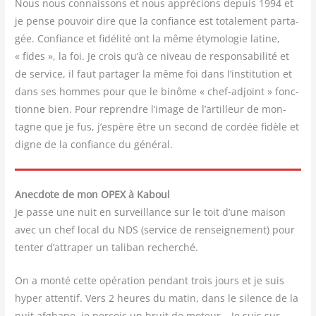
Nous nous connais­sons et nous appré­cions depuis 1994 et
je pense pou­voir dire que la confiance est tota­le­ment par­ta­
gée. Confiance et fidé­li­té ont la même éty­mo­lo­gie latine,
« fides », la foi. Je crois qu’à ce niveau de res­pon­sa­bi­li­té et
de ser­vice, il faut par­ta­ger la même foi dans l’institution et
dans ses hommes pour que le binôme « chef-adjoint » fonc­
tionne bien. Pour reprendre l’image de l’artilleur de mon­
tagne que je fus, j’espère être un second de cor­dée fidèle et
digne de la confiance du général.
Anecdote de mon OPEX à Kaboul
Je passe une nuit en sur­veillance sur le toit d’une mai­son
avec un chef local du NDS (ser­vice de ren­sei­gne­ment) pour
ten­ter d’attraper un tali­ban recherché.
On a mon­té cette opé­ra­tion pen­dant trois jours et je suis
hyper atten­tif. Vers 2 heures du matin, dans le silence de la
nuit afghane, je per­çois un bruit de moteur… Je suis sur