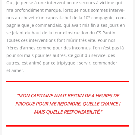
Oui, je pense à une inter­ven­tion de secours à vic­time qui
m’a pro­fon­dé­ment mar­qué, lorsque nous sommes inter­ve­
e
nus au che­vet d’un capo­ral-chef de la 10
com­pa­gnie, com­
pa­gnie que je com­man­dais, qui avait mis fin à ses jours en
se jetant du haut de la tour d’instruction du CS Pan­tin…
Toutes ces inter­ven­tions font mûrir très vite. Pour nos
frères d’armes comme pour des incon­nus, l’on n’est pas là
pour soi mais pour les autres. Ce goût du ser­vice, des
autres, est ani­mé par ce trip­tyque : ser­vir, com­man­der
et aimer.
“MON CAPI­TAINE AVAIT BESOIN DE 4 HEURES DE
PIROGUE POUR ME REJOINDRE. QUELLE CHANCE !
MAIS QUELLE RESPONSABILITÉ.”