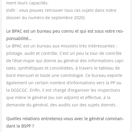
ment leurs capa­ci­tés.
(ndlr : vous pou­vez retrou­ver tous ces sujets dans notre
dos­sier du numé­ro de sep­tembre 2020)
Le BPAC est un bureau peu connu et qui est sous votre res­
pon­sa­bi­li­té…
Le BPAC est un bureau aux mis­sions très inté­res­santes :
pilo­tage, audit et contrôle. C’est un peu la tour de contrôle
de l’état-major qui donne au géné­ral des infor­ma­tions capi­
tales, syn­thé­tiques et conso­li­dées, à tra­vers le tableau de
bord men­suel et toute une comi­to­lo­gie. Ce bureau exporte
éga­le­ment un cer­tain nombre d’informations vers la PP ou
la DGSCGC. Enfin, il est char­gé d’organiser les ins­pec­tions
que mène le géné­ral (ou son adjoint) et effec­tue, à la
demande du géné­ral, des audits sur des sujets donnés.
Quelles rela­tions entre­te­nez-vous avec le géné­ral com­man­
dant la BSPP ?