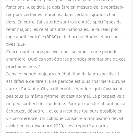
fonc­tions. À ce titre, je dois être en mesure de le repré­sen­
ter pour cer­taines réunions, dans cer­tains grands chan­
tiers. En outre, j’ai auto­ri­té sur trois enti­tés spé­ci­fiques de
l’état-major : les rela­tions inter­na­tio­nales, le bureau pilo­
tage audit contrôle (BPAC) et le bureau études et pros­pec­
tives (BEP).
Concer­nant la pros­pec­tive, nous sommes à une période
char­nière. Quelles vont être les grandes orien­ta­tions de ces
pro­chains mois ?
Dans le monde tou­jours en ébul­li­tion de la pros­pec­tive, il
est dif­fi­cile de dire si une période est plus char­nière qu’une
autre, d’autant qu’il y a dif­fé­rents chan­tiers qui n’avancent
pas tous au même rythme, et c’est nor­mal. La pros­pec­tive a
un peu souf­fert de l’épidémie. Pour pros­pec­ter, il faut aus­si
échan­ger, débattre… et cela n’est pas tou­jours pos­sible en
visio­con­fé­rence. Un col­loque consa­cré à l’innovation devait
avoir lieu en novembre 2020, il est repor­té au prin­