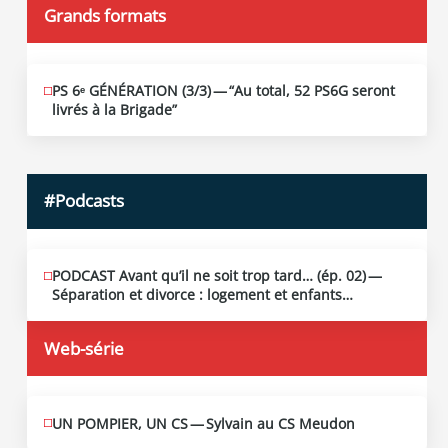
Grands formats
PS 6ᵉ GÉNÉRATION (3/​3) — “Au total, 52 PS6G seront
JUIN
19
livrés à la Brigade”
2026
#Podcasts
PODCAST Avant qu’il ne soit trop tard… (ép. 02) —
MAI
13
Séparation et divorce : logement et enfants…
2026
Web-série
UN POMPIER, UN CS — Sylvain au CS Meudon
MAI
10