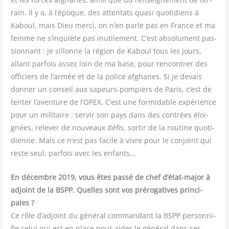
rain. Il y a, à l’époque, des atten­tats qua­si quo­ti­diens à
Kaboul, mais Dieu mer­ci, on n’en parle pas en France et ma
femme ne s’inquiète pas inuti­le­ment. C’est abso­lu­ment pas­
sion­nant : je sillonne la région de Kaboul tous les jours,
allant par­fois assez loin de ma base, pour ren­con­trer des
offi­ciers de l’armée et de la police afghanes. Si je devais
don­ner un conseil aux sapeurs-pom­piers de Paris, c’est de
ten­ter l’aventure de l’OPEX. C’est une for­mi­dable expé­rience
pour un mili­taire : ser­vir son pays dans des contrées éloi­
gnées, rele­ver de nou­veaux défis, sor­tir de la rou­tine quo­ti­
dienne. Mais ce n’est pas facile à vivre pour le conjoint qui
reste seul, par­fois avec les enfants…
En décembre 2019, vous êtes pas­sé de chef d’état-major à
adjoint de la BSPP. Quelles sont vos pré­ro­ga­tives prin­ci­
pales ?
Ce rôle d’adjoint du géné­ral com­man­dant la BSPP per­son­ni­
fie celui qui est en place pour aider le géné­ral dans ses