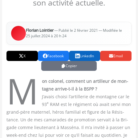
son activité actuelle.
Flo­rian Loin­tier
—
— Modi­fiée le
Publié le 2 février 2021
25 juillet 2024 à 20 h 24
X
Facebook
LinkedIn
Email
Copier
M
on colo­nel, com­ment un artilleur de mon­
tagne arrive-t-il à la BSPP ?
J’avais choi­si l’artillerie de mon­tagne car le
e
93
RAM est le régi­ment où avait ser­vi mon
grand-père mater­nel, héros fami­lial et figure de la Résis­
tance. Un de mes cama­rades de pro­mo­tion ser­vait à la Bri­
gade comme lieu­te­nant à Mas­sé­na. Il m’a invi­té à pas­ser un
week-end chez lui pour voir ce qu’il fai­sait au quo­ti­dien. Je