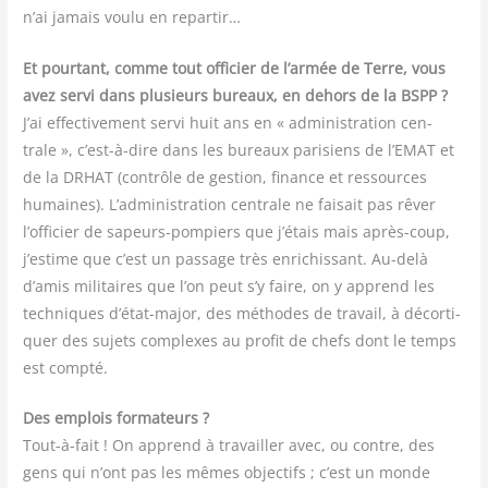
n’ai jamais vou­lu en repartir…
Et pour­tant, comme tout offi­cier de l’armée de Terre, vous
avez ser­vi dans plu­sieurs bureaux, en dehors de la BSPP ?
J’ai effec­ti­ve­ment ser­vi huit ans en « admi­nis­tra­tion cen­
trale », c’est-à-dire dans les bureaux pari­siens de l’EMAT et
de la DRHAT (contrôle de ges­tion, finance et res­sources
humaines). L’administration cen­trale ne fai­sait pas rêver
l’officier de sapeurs-pom­piers que j’étais mais après-coup,
j’estime que c’est un pas­sage très enri­chis­sant. Au-delà
d’amis mili­taires que l’on peut s’y faire, on y apprend les
tech­niques d’état-major, des méthodes de tra­vail, à décor­ti­
quer des sujets com­plexes au pro­fit de chefs dont le temps
est compté.
Des emplois for­ma­teurs ?
Tout-à-fait ! On apprend à tra­vailler avec, ou contre, des
gens qui n’ont pas les mêmes objec­tifs ; c’est un monde