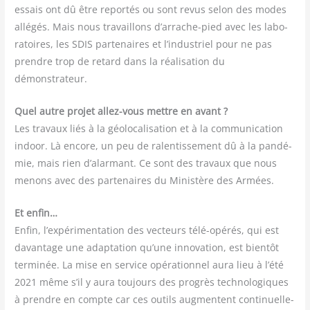
essais ont dû être repor­tés ou sont revus selon des modes
allé­gés. Mais nous tra­vaillons d’arrache-pied avec les labo­
ra­toires, les SDIS par­te­naires et l’industriel pour ne pas
prendre trop de retard dans la réa­li­sa­tion du
démonstrateur.
Quel autre pro­jet allez-vous mettre en avant ?
Les tra­vaux liés à la géo­lo­ca­li­sa­tion et à la com­mu­ni­ca­tion
indoor. Là encore, un peu de ralen­tis­se­ment dû à la pan­dé­
mie, mais rien d’alarmant. Ce sont des tra­vaux que nous
menons avec des par­te­naires du Minis­tère des Armées.
Et enfin…
Enfin, l’expérimentation des vec­teurs télé-opé­rés, qui est
davan­tage une adap­ta­tion qu’une inno­va­tion, est bien­tôt
ter­mi­née. La mise en ser­vice opé­ra­tion­nel aura lieu à l’été
2021 même s’il y aura tou­jours des pro­grès tech­no­lo­giques
à prendre en compte car ces outils aug­mentent conti­nuel­le­