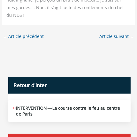
mes gardes…. Non, il s’agit juste des ron­fle­ments du chef
du NDS !
←
Article précédent
Article suivant
→
Retour d'inter
INTERVENTION — La course contre le feu au centre
JUIN
12
de Paris
2026