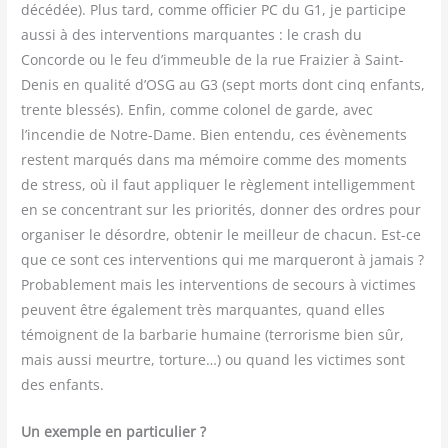
décé­dée). Plus tard, comme offi­cier PC du G1, je par­ti­cipe
aus­si à des inter­ven­tions mar­quantes : le crash du
Concorde ou le feu d’immeuble de la rue Frai­zier à Saint-
Denis en qua­li­té d’OSG au G3 (sept morts dont cinq enfants,
trente bles­sés). Enfin, comme colo­nel de garde, avec
l’incendie de Notre-Dame. Bien enten­du, ces évè­ne­ments
res­tent mar­qués dans ma mémoire comme des moments
de stress, où il faut appli­quer le règle­ment intel­li­gem­ment
en se concen­trant sur les prio­ri­tés, don­ner des ordres pour
orga­ni­ser le désordre, obte­nir le meilleur de cha­cun. Est-ce
que ce sont ces inter­ven­tions qui me mar­que­ront à jamais ?
Pro­ba­ble­ment mais les inter­ven­tions de secours à vic­times
peuvent être éga­le­ment très mar­quantes, quand elles
témoignent de la bar­ba­rie humaine (ter­ro­risme bien sûr,
mais aus­si meurtre, tor­ture…) ou quand les vic­times sont
des enfants.
Un exemple en par­ti­cu­lier ?