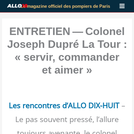
Aller
Le magazine officiel des pompiers de Paris
au
contenu
ENTRETIEN — Colonel
Joseph Dupré La Tour :
« servir, commander
et aimer »
Les rencontres d’ALLO DIX-HUIT
–
Le pas souvent pressé, l’allure
toujours avenante, le colonel