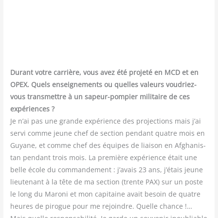
Durant votre car­rière, vous avez été pro­je­té en MCD et en
OPEX. Quels ensei­gne­ments ou quelles valeurs vou­driez-
vous trans­mettre à un sapeur-pom­pier mili­taire de ces
expé­riences ?
Je n’ai pas une grande expé­rience des pro­jec­tions mais j’ai
ser­vi comme jeune chef de sec­tion pen­dant quatre mois en
Guyane, et comme chef des équipes de liai­son en Afgha­nis­
tan pen­dant trois mois. La pre­mière expé­rience était une
belle école du com­man­de­ment : j’avais 23 ans, j’étais jeune
lieu­te­nant à la tête de ma sec­tion (trente PAX) sur un poste
le long du Maro­ni et mon capi­taine avait besoin de quatre
heures de pirogue pour me rejoindre. Quelle chance !…