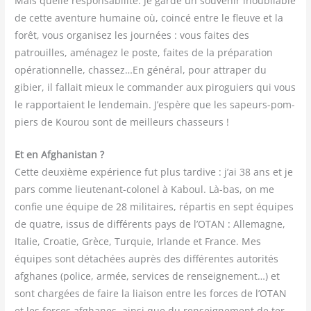
Mais quelle res­pon­sa­bi­li­té. Je garde un sou­ve­nir inou­bliable
de cette aven­ture humaine où, coin­cé entre le fleuve et la
forêt, vous orga­ni­sez les jour­nées : vous faites des
patrouilles, amé­na­gez le poste, faites de la pré­pa­ra­tion
opé­ra­tion­nelle, chassez…En géné­ral, pour attra­per du
gibier, il fal­lait mieux le com­man­der aux piro­guiers qui vous
le rap­por­taient le len­de­main. J’espère que les sapeurs-pom­
piers de Kou­rou sont de meilleurs chasseurs !
Et en Afgha­nis­tan ?
Cette deuxième expé­rience fut plus tar­dive : j’ai 38 ans et je
pars comme lieu­te­nant-colo­nel à Kaboul. Là-bas, on me
confie une équipe de 28 mili­taires, répar­tis en sept équipes
de quatre, issus de dif­fé­rents pays de l’OTAN : Alle­magne,
Ita­lie, Croa­tie, Grèce, Tur­quie, Irlande et France. Mes
équipes sont déta­chées auprès des dif­fé­rentes auto­ri­tés
afghanes (police, armée, ser­vices de ren­sei­gne­ment…) et
sont char­gées de faire la liai­son entre les forces de l’OTAN
et les forces afghanes, ain­si que du ren­sei­gne­ment de ter­