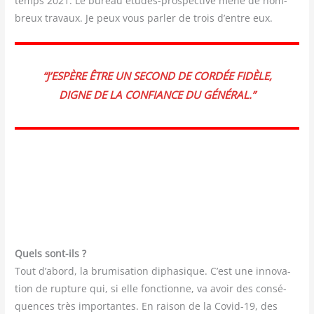
temps 2021. Le bureau études-pros­pec­tive mène de nom­
breux tra­vaux. Je peux vous par­ler de trois d’entre eux.
“J’ESPÈRE ÊTRE UN SECOND DE COR­DÉE FIDÈLE,
DIGNE DE LA CONFIANCE DU GÉNÉRAL.”
Quels sont-ils ?
Tout d’abord, la bru­mi­sa­tion dipha­sique. C’est une inno­va­
tion de rup­ture qui, si elle fonc­tionne, va avoir des consé­
quences très impor­tantes. En rai­son de la Covid-19, des