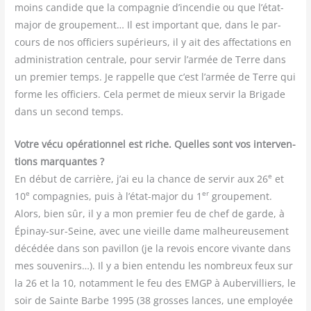
moins can­dide que la com­pa­gnie d’incendie ou que l’état-
major de grou­pe­ment… Il est impor­tant que, dans le par­
cours de nos offi­ciers supé­rieurs, il y ait des affec­ta­tions en
admi­nis­tra­tion cen­trale, pour ser­vir l’armée de Terre dans
un pre­mier temps. Je rap­pelle que c’est l’armée de Terre qui
forme les offi­ciers. Cela per­met de mieux ser­vir la Bri­gade
dans un second temps.
Votre vécu opé­ra­tion­nel est riche. Quelles sont vos inter­ven­
tions mar­quantes ?
e
En début de car­rière, j’ai eu la chance de ser­vir aux 26
et
e
er
10
com­pa­gnies, puis à l’état-major du 1
grou­pe­ment.
Alors, bien sûr, il y a mon pre­mier feu de chef de garde, à
Épi­nay-sur-Seine, avec une vieille dame mal­heu­reu­se­ment
décé­dée dans son pavillon (je la revois encore vivante dans
mes sou­ve­nirs…). Il y a bien enten­du les nom­breux feux sur
la 26 et la 10, notam­ment le feu des EMGP à Auber­vil­liers, le
soir de Sainte Barbe 1995 (38 grosses lances, une employée