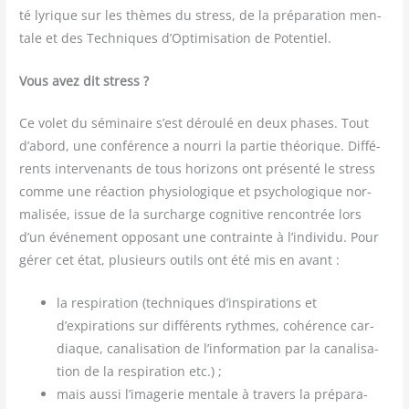
té lyrique sur les thèmes du stress, de la pré­pa­ra­tion men­
tale et des Tech­niques d’Optimisation de Potentiel.
Vous avez dit stress ?
Ce volet du sémi­naire s’est dérou­lé en deux phases. Tout
d’a­bord, une confé­rence a nour­ri la par­tie théo­rique. Dif­fé­
rents inter­ve­nants de tous hori­zons ont pré­sen­té le stress
comme une réac­tion phy­sio­lo­gique et psy­cho­lo­gique nor­
ma­li­sée, issue de la sur­charge cog­ni­tive ren­con­trée lors
d’un évé­ne­ment oppo­sant une contrainte à l’individu. Pour
gérer cet état, plu­sieurs outils ont été mis en avant :
la res­pi­ra­tion (tech­niques d’inspirations et
d’expirations sur dif­fé­rents rythmes, cohé­rence car­
diaque, cana­li­sa­tion de l’information par la cana­li­sa­
tion de la res­pi­ra­tion etc.) ;
mais aus­si l’imagerie men­tale à tra­vers la pré­pa­ra­