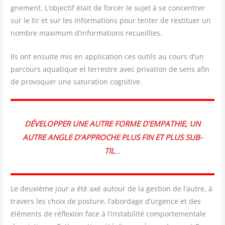
gne­ment. L’objectif était de for­cer le sujet à se concen­trer
sur le tir et sur les infor­ma­tions pour ten­ter de res­ti­tuer un
nombre maxi­mum d’informations recueillies.
Ils ont ensuite mis en appli­ca­tion ces outils au cours d’un
par­cours aqua­tique et ter­restre avec pri­va­tion de sens afin
de pro­vo­quer une satu­ra­tion cognitive.
DÉVE­LOP­PER UNE AUTRE FORME D’EMPATHIE, UN
AUTRE ANGLE D’APPROCHE PLUS FIN ET PLUS SUB­
TIL
…
Le deuxième jour a été axé autour de la ges­tion de l’autre, à
tra­vers les choix de pos­ture, l’abordage d’urgence et des
élé­ments de réflexion face à l’instabilité com­por­te­men­tale