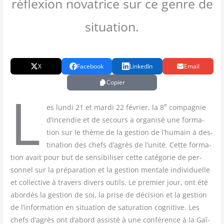
réflexion novatrice sur ce genre de
situation.
X
Facebook
LinkedIn
Email
Copier
L
e
es lun­di 21 et mar­di 22 février, la 8
com­pa­gnie
d’incendie et de secours a orga­ni­sé une for­ma­
tion sur le thème de la ges­tion de l’humain à des­
ti­na­tion des chefs d’agrès de l’unité. Cette for­ma­
tion avait pour but de sen­si­bi­li­ser cette caté­go­rie de per­
son­nel sur la pré­pa­ra­tion et la ges­tion men­tale indi­vi­duelle
et col­lec­tive à tra­vers divers outils. Le pre­mier jour, ont été
abor­dés la ges­tion de soi, la prise de déci­sion et la ges­tion
de l’information en situa­tion de satu­ra­tion cog­ni­tive. Les
chefs d’agrès ont d’abord assis­té à une confé­rence à la Gaî­