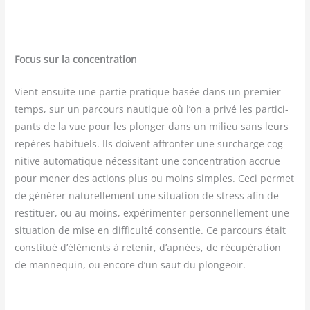
Focus sur la concentration
Vient ensuite une par­tie pra­tique basée dans un pre­mier
temps, sur un par­cours nau­tique où l’on a pri­vé les par­ti­ci­
pants de la vue pour les plon­ger dans un milieu sans leurs
repères habi­tuels. Ils doivent affron­ter une sur­charge cog­
ni­tive auto­ma­tique néces­si­tant une concen­tra­tion accrue
pour mener des actions plus ou moins simples. Ceci per­met
de géné­rer natu­rel­le­ment une situa­tion de stress afin de
res­ti­tuer, ou au moins, expé­ri­men­ter per­son­nel­le­ment une
situa­tion de mise en dif­fi­cul­té consen­tie. Ce par­cours était
consti­tué d’éléments à rete­nir, d’apnées, de récu­pé­ra­tion
de man­ne­quin, ou encore d’un saut du plongeoir.