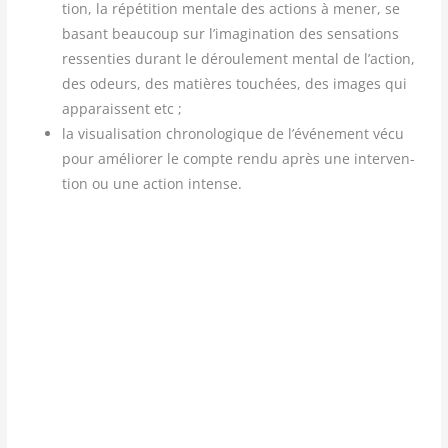
tion, la répé­ti­tion men­tale des actions à mener, se
basant beau­coup sur l’imagination des sen­sa­tions
res­sen­ties durant le dérou­le­ment men­tal de l’action,
des odeurs, des matières tou­chées, des images qui
appa­raissent etc ;
la visua­li­sa­tion chro­no­lo­gique de l’événement vécu
pour amé­lio­rer le compte ren­du après une inter­ven­
tion ou une action intense.