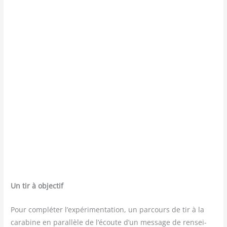
Un tir à objectif
Pour com­plé­ter l’ex­pé­ri­men­ta­tion, un par­cours de tir à la
cara­bine en paral­lèle de l’écoute d’un mes­sage de ren­sei­