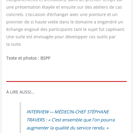
une pré­sen­ta­tion étayée et ensuite sur des ate­liers de cas
concrets. L’occasion d’échanger avec une poin­ture et un
pion­nier de si haute volée dans le domaine a engen­dré un
échange engoué des par­ti­ci­pants tant le sujet fut cap­ti­vant.
Une suite est envi­sa­gée pour déve­lop­per ces outils par
la suite.
Texte et pho­tos : BSPP
À LIRE AUSSI…
INTERVIEW — MÉDECIN-CHEF STÉPHANE
TRAVERS : « C’est ensemble que l’on pour­ra
aug­men­ter la qua­li­té du ser­vice rendu. »