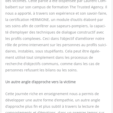
des vic­times. Cette par­tie a été dis­pen­sée par Laurent Com­
bal­bert sur son cam­pus de for­ma­tion The Trus­ted Agen­cy. Il
nous a appor­té, à tra­vers son expé­rience et son savoir-faire,
la cer­ti­fi­ca­tion HERMIONE, un module d’outils éla­bo­ré par
ses soins afin de confé­rer aux sapeurs-pom­piers, la capa­ci­
té d’employer des tech­niques de dia­logue construc­tif avec
les pro­fils com­plexes. Ceci dans l’objectif d’améliorer notre
rôle de pri­mo inter­ve­nant sur les per­sonnes au pro­fils sui­ci­
daires, instables, sous stu­pé­fiants. Cela peut être éga­le­
ment uti­li­sé tout sim­ple­ment dans les pro­ces­sus de
recherche d’objectifs com­muns, comme dans les cas de
per­sonnes refu­sant les bilans ou les soins.
Un autre angle d’ap­proche vers la victime
Cette jour­née riche en ensei­gne­ment nous a per­mis de
déve­lop­per une autre forme d’empathie, un autre angle
d’approche plus fin et plus sub­til à tra­vers la lec­ture de
com­por­te­ments et d’émotions, dans un pre­mier temps sur