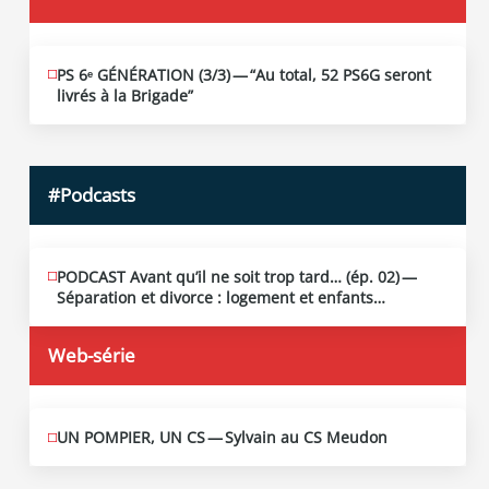
PS 6ᵉ GÉNÉRATION (3/​3) — “Au total, 52 PS6G seront
JUIN
19
livrés à la Brigade”
2026
#Podcasts
PODCAST Avant qu’il ne soit trop tard… (ép. 02) —
MAI
13
Séparation et divorce : logement et enfants…
2026
Web-série
UN POMPIER, UN CS — Sylvain au CS Meudon
MAI
10
2026