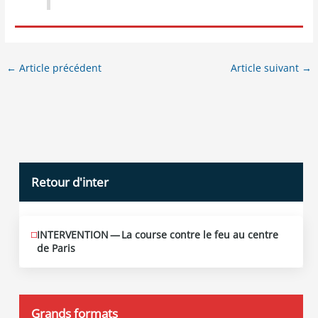
←
Article précédent
Article suivant
→
Retour d'inter
INTERVENTION — La course contre le feu au centre
JUIN
12
de Paris
2026
Grands formats