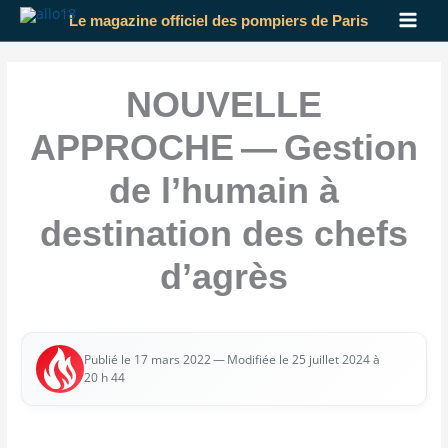
Aller
Le magazine officiel des pompiers de Paris
au
contenu
NOUVELLE
APPROCHE — Gestion
de l’humain à
destination des chefs
d’agrès
— Modi­fiée le 25 juillet 2024 à
Publié le 17 mars 2022
20 h 44