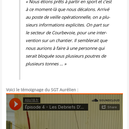
« Nous étions prêts à par­tir en sport et c’est
à ce moment-là que nous déca­lons. Arri­vé
au poste de veille opé­ra­tion­nelle, on a plu­
sieurs infor­ma­tions expli­cites. On part sur
le sec­teur de Cour­be­voie, pour une inter­
ven­tion sur un chan­tier. Il sem­ble­rait que
nous aurions à faire à une per­sonne qui
serait blo­quée sous plu­sieurs poutres de
plu­sieurs tonnes … »
Voici le témoignage du SGT Aurélien :