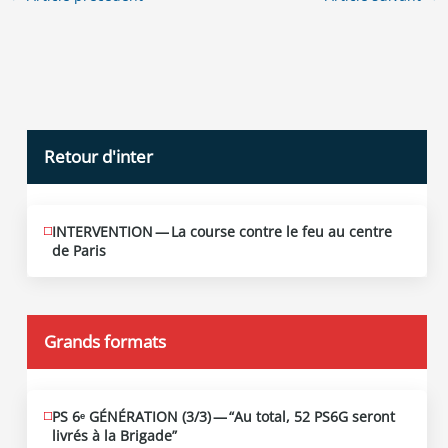
Retour d'inter
INTERVENTION — La course contre le feu au centre
JUIN
12
de Paris
2026
Grands formats
PS 6ᵉ GÉNÉRATION (3/​3) — “Au total, 52 PS6G seront
JUIN
19
livrés à la Brigade”
2026