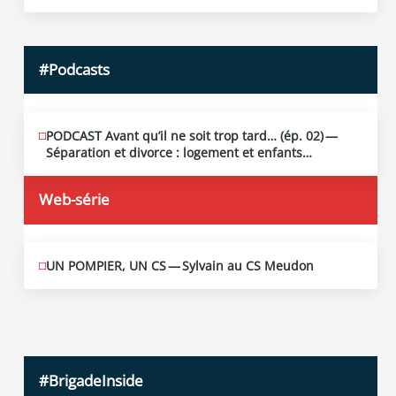
#Podcasts
PODCAST Avant qu’il ne soit trop tard… (ép. 02) —
MAI
13
Séparation et divorce : logement et enfants…
2026
Web-série
UN POMPIER, UN CS — Sylvain au CS Meudon
MAI
10
2026
#BrigadeInside