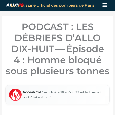
Aller
Le magazine officiel des pompiers de Paris
au
contenu
PODCAST : LES
DÉBRIEFS D’ALLO
DIX-HUIT — Épisode
4 : Homme bloqué
sous plusieurs tonnes
Débo­rah Colin
—
— Modi­fiée le 25
Publié le 30 août 2022
juillet 2024 à 20 h 53