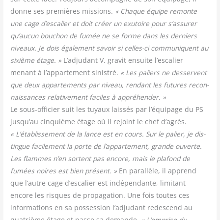
donne ses pre­mières mis­sions.
« Chaque équipe remonte
une cage d’escalier et doit créer un exu­toire pour s’assurer
qu’aucun bou­chon de fumée ne se forme dans les der­niers
niveaux. Je dois éga­le­ment savoir si celles-ci com­mu­niquent au
sixième étage. »
L’adjudant V. gra­vit ensuite l’escalier
menant à l’appartement sinis­tré.
« Les paliers ne des­servent
que deux appar­te­ments par niveau, ren­dant les futures recon­
nais­sances rela­ti­ve­ment faciles à appré­hen­der. »
Le sous-offi­cier suit les tuyaux lais­sés par l’équipage du PS
jusqu’au cin­quième étage où il rejoint le chef d’agrès.
« L’établissement de la lance est en cours. Sur le palier, je dis­
tingue faci­le­ment la porte de l’appartement, grande ouverte.
Les flammes n’en sortent pas encore, mais le pla­fond de
fumées noires est bien pré­sent. »
En paral­lèle, il apprend
que l’autre cage d’escalier est indé­pen­dante, limi­tant
encore les risques de pro­pa­ga­tion. Une fois toutes ces
infor­ma­tions en sa pos­ses­sion l’adjudant redes­cend au
qua­trième étage et passe sa demande.
« L’emprise du