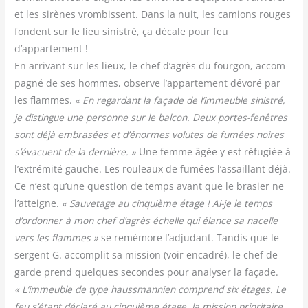
et les sirènes vrom­bissent. Dans la nuit, les camions rouges
fondent sur le lieu sinis­tré, ça décale pour feu
d’appartement !
En arri­vant sur les lieux, le chef d’agrès du four­gon, accom­
pa­gné de ses hommes, observe l’appartement dévo­ré par
les flammes.
« En regar­dant la façade de l’immeuble sinis­tré,
je dis­tingue une per­sonne sur le bal­con. Deux portes-fenêtres
sont déjà embra­sées et d’énormes volutes de fumées noires
s’évacuent de la der­nière. »
Une femme âgée y est réfu­giée à
l’extrémité gauche. Les rou­leaux de fumées l’assaillant déjà.
Ce n’est qu’une ques­tion de temps avant que le bra­sier ne
l’atteigne.
« Sau­ve­tage au cin­quième étage ! Ai-je le temps
d’ordonner à mon chef d’agrès échelle qui élance sa nacelle
vers les flammes »
se remé­more l’adjudant. Tan­dis que le
ser­gent G. accom­plit sa mis­sion (voir enca­dré), le chef de
garde prend quelques secondes pour ana­ly­ser la façade.
« L’immeuble de type hauss­man­nien com­prend six étages. Le
feu s’étant décla­ré au cin­quième étage, la mis­sion prio­ri­taire