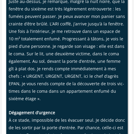
Juste au-des­sus, je remarque, mal­gré la nuit noire, que la
fenêtre du sixième est très légè­re­ment entrou­verte : les
fumées peuvent pas­ser. Je peux avan­cer mon panier sans
crainte d’être brû­lé. L’ARI coif­fé, j’arrive jusqu’à la fenêtre.
Une fois à l’intérieur, je me retrouve dans un espace de
10 m² tota­le­ment enfu­mé. Pro­gres­sant à tâtons, je vois le
pied d’une per­sonne. Je regarde son visage : elle est dans
le coma. Sur le lit, une deuxième vic­time, dans le coma
éga­le­ment. Au sol, devant la porte d’entrée, une femme
gît à plat dos. Je rends compte immé­dia­te­ment à mes
chefs : « URGENT, URGENT, URGENT, ici le chef d’agrès
EPAN, je vous rends compte de la décou­verte de trois vic­
times dans le coma dans un appar­te­ment enfu­mé du
sixième étage ».
Déga­ge­ment d’urgence
À ce stade, impos­sible de les éva­cuer seul. Je décide donc
de les sor­tir par la porte d’entrée. Par chance, celle-ci est