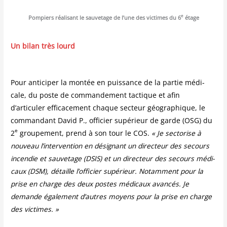
e
Pom­piers réa­li­sant le sau­ve­tage de l’une des vic­times du 6
étage
Un bilan très lourd
Pour anti­ci­per la mon­tée en puis­sance de la par­tie médi­
cale, du poste de com­man­de­ment tac­tique et afin
d’articuler effi­ca­ce­ment chaque sec­teur géo­gra­phique, le
com­man­dant David P., offi­cier supé­rieur de garde (OSG) du
e
2
grou­pe­ment, prend à son tour le COS.
« Je sec­to­rise à
nou­veau l’intervention en dési­gnant un direc­teur des secours
incen­die et sau­ve­tage (DSIS) et un direc­teur des secours médi­
caux (DSM), détaille l’officier supé­rieur. Notam­ment pour la
prise en charge des deux postes médi­caux avan­cés. Je
demande éga­le­ment d’autres moyens pour la prise en charge
des victimes. »