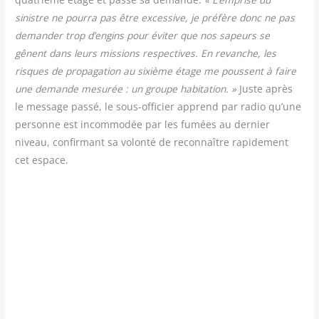
sinistre ne pour­ra pas être exces­sive, je pré­fère donc ne pas
deman­der trop d’engins pour évi­ter que nos sapeurs se
gênent dans leurs mis­sions res­pec­tives. En revanche, les
risques de pro­pa­ga­tion au sixième étage me poussent à faire
une demande mesu­rée : un groupe habi­ta­tion. »
Juste après
le mes­sage pas­sé, le sous-offi­cier apprend par radio qu’une
per­sonne est incom­mo­dée par les fumées au der­nier
niveau, confir­mant sa volon­té de recon­naître rapi­de­ment
cet espace.