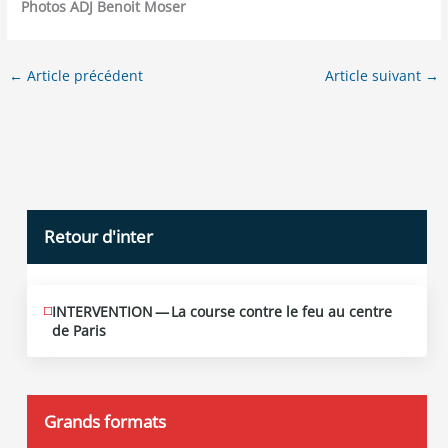
Pho­tos ADJ Benoit Moser
←
Article précédent
Article suivant
→
Retour d'inter
INTERVENTION — La course contre le feu au centre
JUIN
12
de Paris
2026
Grands formats