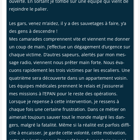
ouverte. En sor­tant je tombe sur une équipe qui vient de
rejoindre le palier.
Les gars, venez m’aidez, il y a des sau­ve­tages à faire, y’a
des gens à des­cendre !
Mes cama­rades com­prennent vite et viennent me don­ner
un coup de main. J’effectue un déga­ge­ment d’urgence sur
chaque vic­time. D’autres sapeurs, aler­tés par mon mes­
sage radio, viennent nous prê­ter main forte. Nous éva­
cuons rapi­de­ment les trois vic­times par les esca­liers. Une
qua­trième sera décou­verte dans un appar­te­ment voi­sin.
Les équipes médi­cales prennent le relais et j’assurerai
mes mis­sions à l’EPAN pour le reste des opé­ra­tions.
Lorsque je repense à cette inter­ven­tion, je res­sens à
chaque fois une cer­taine frus­tra­tion. Dans ce métier on
aime­rait tou­jours sau­ver tout le monde mal­gré les dan­
gers, mal­gré la fata­li­té. Même si la réa­li­té est par­fois dif­fi­
cile à encais­ser, je garde cette volon­té, cette moti­va­tion,