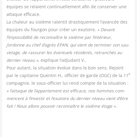
équipes se relaient conti­nuel­le­ment afin de conser­ver une
attaque effi­cace.
La cha­leur au sixième ralen­tit dras­ti­que­ment l’avancée des
équipes du four­gon pour créer un exu­toire.
« Devant
l’impossibilité de recon­naître le sixième par l’intérieur,
j’ordonne au chef d’agrès EPAN, qui vient de ter­mi­ner son sau­
ve­tage, de ras­su­rer les éven­tuels rési­dents, retran­chés au
der­nier niveau »
, explique l’adjudant V..
Pour autant, la situa­tion évo­lue dans le bon sens. Rejoint
e
par le capi­taine Quen­tin H., offi­cier de garde (OGC) de la 11
com­pa­gnie, le sous-offi­cier lui rend compte de la situa­tion :
« l’attaque de l’appartement est effi­cace, nos hommes com­
mencent à l’investir et l’exutoire du der­nier niveau vient d’être
fait ! Nous allons pou­voir recon­naître le sixième étage ».