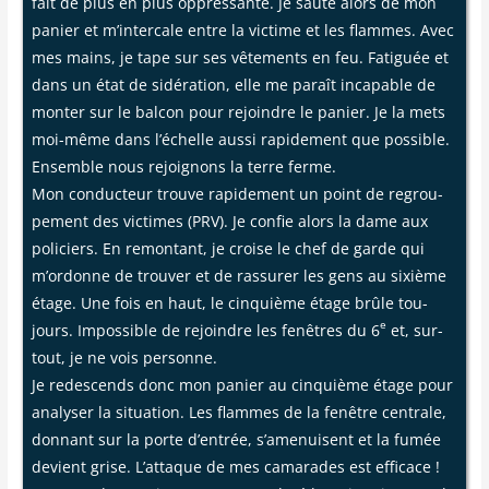
fait de plus en plus oppres­sante. Je saute alors de mon
panier et m’intercale entre la vic­time et les flammes. Avec
mes mains, je tape sur ses vête­ments en feu. Fati­guée et
dans un état de sidé­ra­tion, elle me paraît inca­pable de
mon­ter sur le bal­con pour rejoindre le panier. Je la mets
moi-même dans l’échelle aus­si rapi­de­ment que pos­sible.
Ensemble nous rejoi­gnons la terre ferme.
Mon conduc­teur trouve rapi­de­ment un point de regrou­
pe­ment des vic­times (PRV). Je confie alors la dame aux
poli­ciers. En remon­tant, je croise le chef de garde qui
m’ordonne de trou­ver et de ras­su­rer les gens au sixième
étage. Une fois en haut, le cin­quième étage brûle tou­
e
jours. Impos­sible de rejoindre les fenêtres du 6
et, sur­
tout, je ne vois per­sonne.
Je redes­cends donc mon panier au cin­quième étage pour
ana­ly­ser la situa­tion. Les flammes de la fenêtre cen­trale,
don­nant sur la porte d’entrée, s’amenuisent et la fumée
devient grise. L’attaque de mes cama­rades est effi­cace !