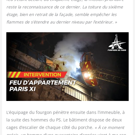
reste la recon­nais­sance de ce der­nier. La toi­ture du sixième
étage, bien en retrait de la façade, semble empê­cher les
flammes de s’étendre au der­nier niveau par l’extérieur. »
L’équipage du four­gon pénètre ensuite dans l’immeuble, à
la suite des hommes du PS. Le bâti­ment dis­pose de deux
cages d’escalier de chaque côté du porche.
« À ce moment
pré­cis, un homme d’une qua­ran­taine d’années vient à ma ren­