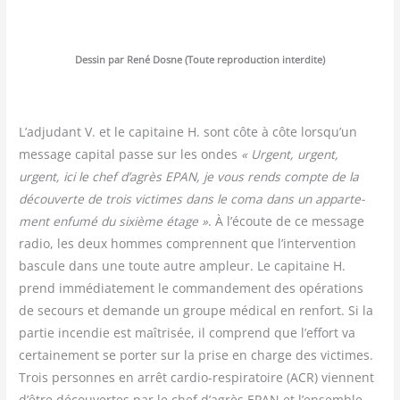
Des­sin par René Dosne (Toute repro­duc­tion interdite)
L’adjudant V. et le capi­taine H. sont côte à côte lorsqu’un
mes­sage capi­tal passe sur les ondes
« Urgent, urgent,
urgent, ici le chef d’agrès EPAN, je vous rends compte de la
décou­verte de trois vic­times dans le coma dans un appar­te­
ment enfu­mé du sixième étage »
. À l’écoute de ce mes­sage
radio, les deux hommes com­prennent que l’intervention
bas­cule dans une toute autre ampleur. Le capi­taine H.
prend immé­dia­te­ment le com­man­de­ment des opé­ra­tions
de secours et demande un groupe médi­cal en ren­fort. Si la
par­tie incen­die est maî­tri­sée, il com­prend que l’effort va
cer­tai­ne­ment se por­ter sur la prise en charge des vic­times.
Trois per­sonnes en arrêt car­dio-res­pi­ra­toire (ACR) viennent
d’être décou­vertes par le chef d’agrès EPAN et l’ensemble