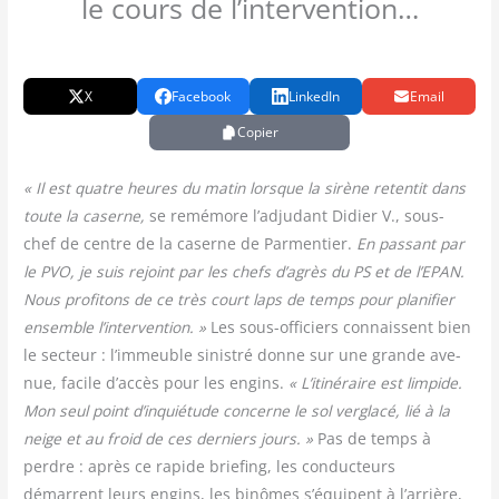
le cours de l’intervention…
X
Facebook
LinkedIn
Email
Copier
« Il est quatre heures du matin lorsque la sirène reten­tit dans
toute la caserne,
se remé­more l’adjudant Didier V., sous-
chef de centre de la caserne de Par­men­tier.
En pas­sant par
le PVO, je suis rejoint par les chefs d’agrès du PS et de l’EPAN.
Nous pro­fi­tons de ce très court laps de temps pour pla­ni­fier
ensemble l’intervention. »
Les sous-offi­ciers connaissent bien
le sec­teur : l’immeuble sinis­tré donne sur une grande ave­
nue, facile d’accès pour les engins.
« L’itinéraire est lim­pide.
Mon seul point d’inquiétude concerne le sol ver­gla­cé, lié à la
neige et au froid de ces der­niers jours. »
Pas de temps à
perdre : après ce rapide brie­fing, les conduc­teurs
démarrent leurs engins, les binômes s’équipent à l’arrière,