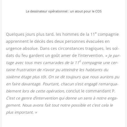
Le des­si­na­teur opé­ra­tion­nel : un atout pour le COS
e
Quelques jours plus tard, les hommes de la 11
com­pa­gnie
apprennent le décès des deux per­sonnes éva­cuées en
urgence abso­lue. Dans ces cir­cons­tances tra­giques, les sol­
dats du feu gardent un goût amer de l’intervention.
« Je par­
e
tage avec tous mes cama­rades de la 11
com­pa­gnie une cer­
taine frus­tra­tion de n’avoir pu atteindre les habi­tants du
sixième étage plus tôt. On se dit tou­jours que nous aurions pu
en faire davan­tage. Pour­tant, cha­cun s’est enga­gé remar­qua­
ble­ment lors de cette opé­ra­tion,
conclut le com­man­dant P.
C’est ce genre d’intervention qui donne un sens à notre enga­
ge­ment. Nous avons fait tout notre pos­sible et c’est cela le
plus important. »