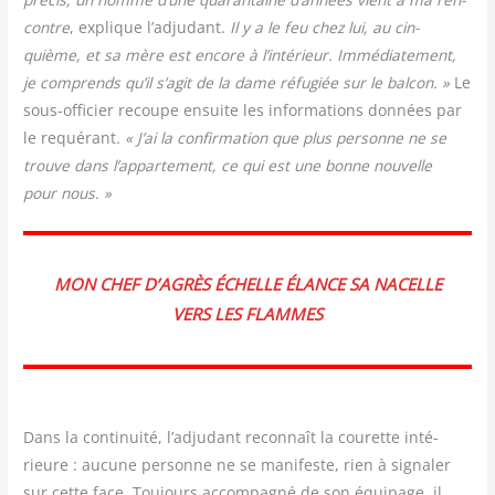
contre
, explique l’adjudant.
Il y a le feu chez lui, au cin­
quième, et sa mère est encore à l’intérieur. Immé­dia­te­ment,
je com­prends qu’il s’agit de la dame réfu­giée sur le bal­con. »
Le
sous-offi­cier recoupe ensuite les infor­ma­tions don­nées par
le requé­rant
. « J’ai la confir­ma­tion que plus per­sonne ne se
trouve dans l’appartement, ce qui est une bonne nou­velle
pour nous. »
MON CHEF D’AGRÈS ÉCHELLE ÉLANCE SA NACELLE
VERS LES FLAMMES
Dans la conti­nui­té, l’adjudant recon­naît la cou­rette inté­
rieure : aucune per­sonne ne se mani­feste, rien à signa­ler
sur cette face. Tou­jours accom­pa­gné de son équi­page, il