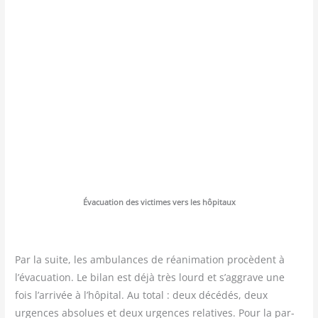
Éva­cua­tion des vic­times vers les hôpitaux
Par la suite, les ambu­lances de réani­ma­tion pro­cèdent à
l’évacuation. Le bilan est déjà très lourd et s’aggrave une
fois l’arrivée à l’hôpital. Au total : deux décé­dés, deux
urgences abso­lues et deux urgences rela­tives. Pour la par­