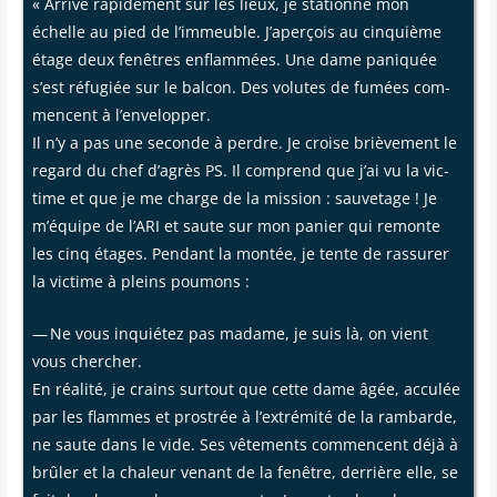
« Arri­vé rapi­de­ment sur les lieux, je sta­tionne mon
échelle au pied de l’immeuble. J’aperçois au cin­quième
étage deux fenêtres enflam­mées. Une dame pani­quée
s’est réfu­giée sur le bal­con. Des volutes de fumées com­
mencent à l’envelopper.
Il n’y a pas une seconde à perdre. Je croise briè­ve­ment le
regard du chef d’agrès PS. Il com­prend que j’ai vu la vic­
time et que je me charge de la mis­sion : sau­ve­tage ! Je
m’équipe de l’ARI et saute sur mon panier qui remonte
les cinq étages. Pen­dant la mon­tée, je tente de ras­su­rer
la vic­time à pleins poumons :
— Ne vous inquié­tez pas madame, je suis là, on vient
vous cher­cher.
En réa­li­té, je crains sur­tout que cette dame âgée, accu­lée
par les flammes et pros­trée à l’extrémité de la ram­barde,
ne saute dans le vide. Ses vête­ments com­mencent déjà à
brû­ler et la cha­leur venant de la fenêtre, der­rière elle, se