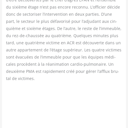
du sixième étage n’est pas encore recon­nu. L’officier décide
donc de sec­to­ri­ser l’intervention en deux par­ties. D’une
part, le sec­teur le plus défa­vo­ri­sé pour l’adjudant aux cin­
quième et sixième étages. De l’autre, le reste de l’immeuble,
du rez-de-chaus­sée au qua­trième. Quelques minutes plus
tard, une qua­trième vic­time en ACR est décou­verte dans un
autre appar­te­ment de l’étage supé­rieur. Les quatre vic­times
sont éva­cuées de l’immeuble pour que les équipes médi­
cales pro­cèdent à la réani­ma­tion car­dio-pul­mo­naire. Un
deuxième PMA est rapi­de­ment créé pour gérer l’afflux bru­
tal de victimes.