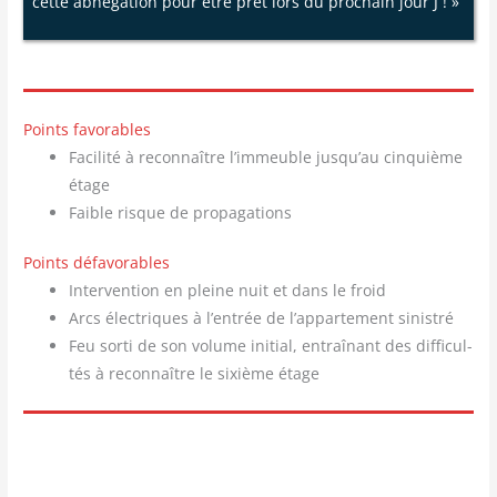
cette abné­ga­tion pour être prêt lors du pro­chain jour J ! »
Points favorables
Faci­li­té à recon­naître l’immeuble jusqu’au cin­quième
étage
Faible risque de propagations
Points défavorables
Inter­ven­tion en pleine nuit et dans le froid
Arcs élec­triques à l’entrée de l’appartement sinistré
Feu sor­ti de son volume ini­tial, entraî­nant des dif­fi­cul­
tés à recon­naître le sixième étage