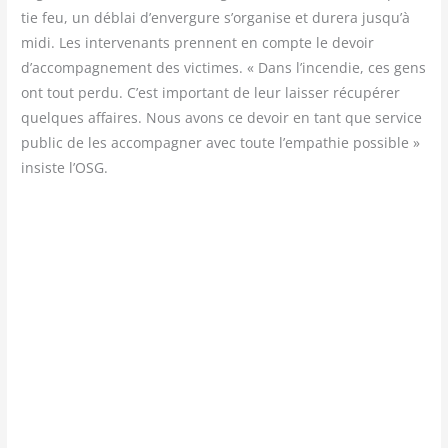
tie feu, un déblai d’envergure s’organise et dure­ra jusqu’à
midi. Les inter­ve­nants prennent en compte le devoir
d’accompagnement des vic­times. « Dans l’incendie, ces gens
ont tout per­du. C’est impor­tant de leur lais­ser récu­pé­rer
quelques affaires. Nous avons ce devoir en tant que ser­vice
public de les accom­pa­gner avec toute l’empathie pos­sible »
insiste l’OSG.