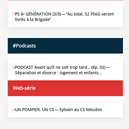
PS 6ᵉ GÉNÉRATION (3/​3) — “Au total, 52 PS6G seront
JUIN
19
livrés à la Brigade”
2026
#Podcasts
PODCAST Avant qu’il ne soit trop tard… (ép. 02) —
MAI
13
Séparation et divorce : logement et enfants…
2026
Web-série
UN POMPIER, UN CS — Sylvain au CS Meudon
MAI
10
2026