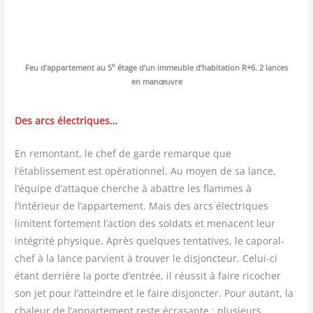
e
Feu d’ap­par­te­ment au 5
étage d’un immeuble d’ha­bi­ta­tion R+6. 2 lances
en manœuvre
Des arcs électriques…
En remon­tant, le chef de garde remarque que
l’établissement est opé­ra­tion­nel. Au moyen de sa lance,
l’équipe d’attaque cherche à abattre les flammes à
l’intérieur de l’appartement. Mais des arcs élec­triques
limitent for­te­ment l’action des sol­dats et menacent leur
inté­gri­té phy­sique. Après quelques ten­ta­tives, le capo­ral-
chef à la lance par­vient à trou­ver le dis­jonc­teur. Celui-ci
étant der­rière la porte d’entrée, il réus­sit à faire rico­cher
son jet pour l’atteindre et le faire dis­jonc­ter. Pour autant, la
cha­leur de l’appartement reste écra­sante : plu­sieurs