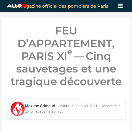
Aller
Le magazine officiel des pompiers de Paris
au
contenu
FEU
D’APPARTEMENT,
e
PARIS XI
— Cinq
sauvetages et une
tragique découverte
Maxime Gri­maud
—
— Modi­fiée le
Publié le 30 juillet 2021
25 juillet 2024 à 20 h 35