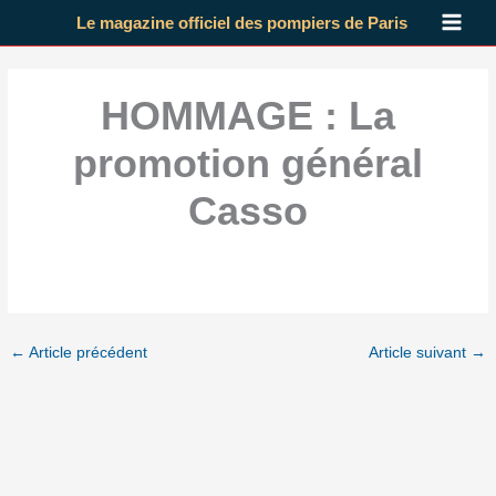
Aller
Le magazine officiel des pompiers de Paris
au
contenu
HOMMAGE : La
promotion général
Casso
←
Article précédent
Article suivant
→