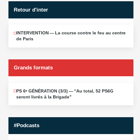
Retour d'inter
INTERVENTION — La course contre le feu au centre
JUIN
12
de Paris
2026
Grands formats
PS 6ᵉ GÉNÉRATION (3/​3) — “Au total, 52 PS6G
JUIN
19
seront livrés à la Brigade”
2026
#Podcasts