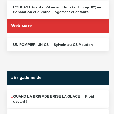
PODCAST Avant qu’il ne soit trop tard… (ép. 02) —
MAI
13
Séparation et divorce : logement et enfants…
2026
Web-série
UN POMPIER, UN CS — Sylvain au CS Meudon
MAI
10
2026
#BrigadeInside
QUAND LA BRIGADE BRISE LA GLACE — Froid
devant !