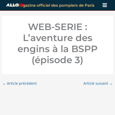
Aller
Le magazine officiel des pompiers de Paris
au
contenu
WEB-SERIE :
L’aventure des
engins à la BSPP
(épisode 3)
←
Article précédent
Article suivant
→