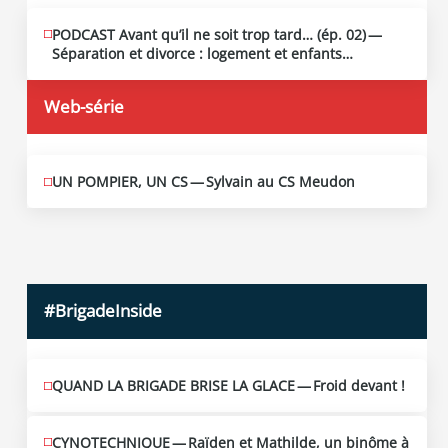
PODCAST Avant qu’il ne soit trop tard… (ép. 02) —
MAI
13
Séparation et divorce : logement et enfants…
2026
Web-série
UN POMPIER, UN CS — Sylvain au CS Meudon
MAI
10
2026
#BrigadeInside
QUAND LA BRIGADE BRISE LA GLACE — Froid devant !
CYNOTECHNIQUE — Raïden et Mathilde, un binôme à