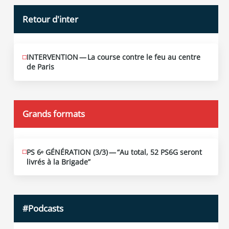
Retour d'inter
INTERVENTION — La course contre le feu au centre
JUIN
12
de Paris
2026
Grands formats
PS 6ᵉ GÉNÉRATION (3/​3) — “Au total, 52 PS6G seront
JUIN
19
livrés à la Brigade”
2026
#Podcasts