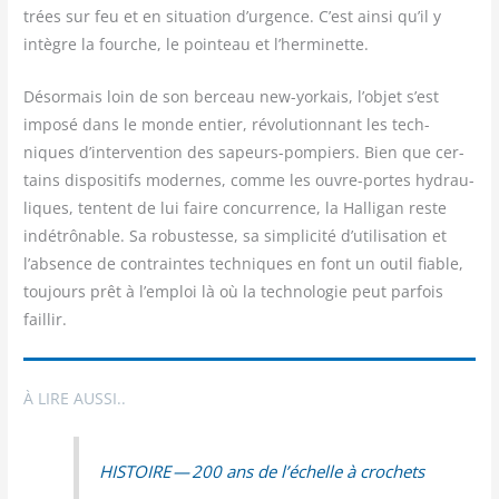
trées sur feu et en situa­tion d’urgence. C’est ain­si qu’il y
intègre la fourche, le poin­teau et l’herminette.
Désor­mais loin de son ber­ceau new-yor­kais, l’objet s’est
impo­sé dans le monde entier, révo­lu­tion­nant les tech­
niques d’intervention des sapeurs-pom­piers. Bien que cer­
tains dis­po­si­tifs modernes, comme les ouvre-portes hydrau­
liques, tentent de lui faire concur­rence, la Hal­li­gan reste
indé­trô­nable. Sa robus­tesse, sa sim­pli­ci­té d’utilisation et
l’absence de contraintes tech­niques en font un outil fiable,
tou­jours prêt à l’emploi là où la tech­no­lo­gie peut par­fois
faillir.
À LIRE AUSSI..
HISTOIRE — 200 ans de l’échelle à crochets