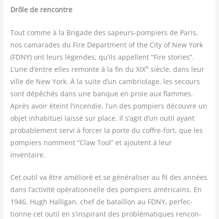
Drôle de rencontre
Tout comme à la Bri­gade des sapeurs-pom­piers de Paris,
nos cama­rades du Fire Depart­ment of the City of New York
(FDNY) ont leurs légendes, qu’ils appellent “Fire sto­ries”.
e
L’une d’entre elles remonte à la fin du XIX
siècle, dans leur
ville de New York. À la suite d’un cam­brio­lage, les secours
sont dépê­chés dans une banque en proie aux flammes.
Après avoir éteint l’in­cen­die, l’un des pom­piers découvre un
objet inha­bi­tuel lais­sé sur place. Il s’agit d’un outil ayant
pro­ba­ble­ment ser­vi à for­cer la porte du coffre-fort, que les
pom­piers nomment “Claw Tool” et ajoutent à leur
inventaire.
Cet outil va être amé­lio­ré et se géné­ra­li­ser au fil des années
dans l’activité opé­ra­tion­nelle des pom­piers amé­ri­cains. En
1946, Hugh Hal­li­gan, chef de bataillon au FDNY, per­fec­
tionne cet outil en s’inspirant des pro­blé­ma­tiques ren­con­