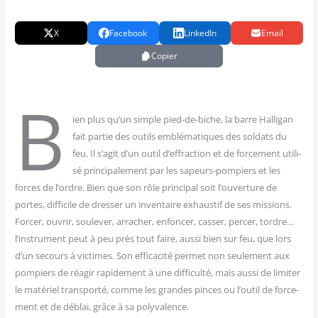
X
Facebook
LinkedIn
Email
Copier
B
ien plus qu’un simple pied-de-biche, la barre Hal­li­gan
fait par­tie des outils emblé­ma­tiques des sol­dats du
feu. Il s’agit d’un outil d’effraction et de for­ce­ment uti­li­
sé prin­ci­pa­le­ment par les sapeurs-pom­piers et les
forces de l’ordre. Bien que son rôle prin­ci­pal soit l’ouverture de
portes, dif­fi­cile de dres­ser un inven­taire exhaus­tif de ses mis­sions.
For­cer, ouvrir, sou­le­ver, arra­cher, enfon­cer, cas­ser, per­cer, tordre…
l’instrument peut à peu près tout faire, aus­si bien sur feu, que lors
d’un secours à vic­times. Son effi­ca­ci­té per­met non seule­ment aux
pom­piers de réagir rapi­de­ment à une dif­fi­cul­té, mais aus­si de limi­ter
le maté­riel trans­por­té, comme les grandes pinces ou l’outil de for­ce­
ment et de déblai, grâce à sa polyvalence.