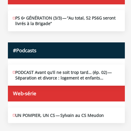
PS 6ᵉ GÉNÉRATION (3/​3) — “Au total, 52 PS6G seront
JUIN
19
livrés à la Brigade”
2026
#Podcasts
PODCAST Avant qu’il ne soit trop tard… (ép. 02) —
MAI
13
Séparation et divorce : logement et enfants…
2026
Web-série
UN POMPIER, UN CS — Sylvain au CS Meudon
MAI
10
2026