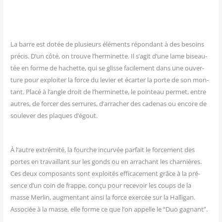
La barre est dotée de plu­sieurs élé­ments répon­dant à des besoins
pré­cis. D’un côté, on trouve l’herminette. Il s’agit d’une lame biseau­
tée en forme de hachette, qui se glisse faci­le­ment dans une ouver­
ture pour exploi­ter la force du levier et écar­ter la porte de son mon­
tant. Pla­cé à l’angle droit de l’her­mi­nette, le poin­teau per­met, entre
autres, de for­cer des ser­rures, d’ar­ra­cher des cade­nas ou encore de
sou­le­ver des plaques d’égout.
À l’autre extré­mi­té, la fourche incur­vée par­fait le for­ce­ment des
portes en tra­vaillant sur les gonds ou en arra­chant les char­nières.
Ces deux com­po­sants sont exploi­tés effi­ca­ce­ment grâce à la pré­
sence d’un coin de frappe, conçu pour rece­voir les coups de la
masse Mer­lin, aug­men­tant ain­si la force exer­cée sur la Hal­li­gan.
Asso­ciée à la masse, elle forme ce que l’on appelle le “Duo gagnant”.