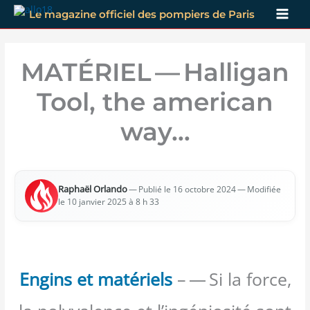
Aller
Le magazine officiel des pompiers de Paris
au
contenu
MATÉRIEL — Halligan
Tool, the american
way…
Raphaël Orlan­do
—
— Modi­fiée
Publié le 16 octobre 2024
le 10 jan­vier 2025 à 8 h 33
Engins et matériels
– — Si la force,