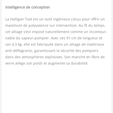
Intel­li­gence de conception
La Hal­li­gan Tool est un outil ingé­nieux conçu pour offrir un
maxi­mum de poly­va­lence sur inter­ven­tion. Au fil du temps,
cet alliage s’est impo­sé natu­rel­le­ment comme un incon­tour­
nable du sapeur-pom­pier. Avec ses 91 cm de lon­gueur et
ses 4,3 kg, elle est fabri­quée dans un alliage de maté­riaux
anti-défla­grants, garan­tis­sant la sécu­ri­té des pom­piers
dans des atmo­sphères explo­sives. Son manche en fibre de
verre allège son poids et aug­mente sa durabilité.