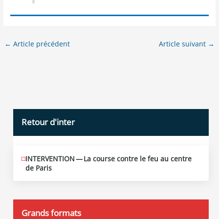
←
Article précédent
Article suivant
→
Retour d'inter
INTERVENTION — La course contre le feu au centre
JUIN
12
de Paris
2026
Grands formats