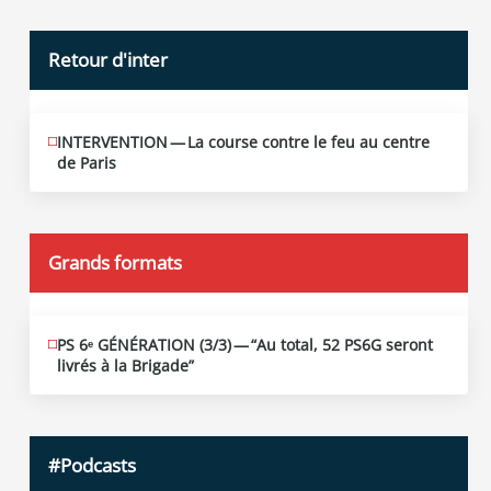
Retour d'inter
INTERVENTION — La course contre le feu au centre
JUIN
12
de Paris
2026
Grands formats
PS 6ᵉ GÉNÉRATION (3/​3) — “Au total, 52 PS6G seront
JUIN
19
livrés à la Brigade”
2026
#Podcasts