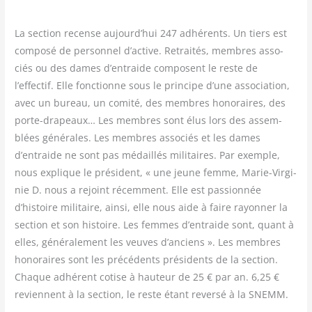
La sec­tion recense aujourd’hui 247 adhé­rents. Un tiers est
com­po­sé de per­son­nel d’active. Retrai­tés, membres asso­
ciés ou des dames d’entraide com­posent le reste de
l’effectif. Elle fonc­tionne sous le prin­cipe d’une asso­cia­tion,
avec un bureau, un comi­té, des membres hono­raires, des
porte-dra­peaux… Les membres sont élus lors des assem­
blées géné­rales. Les membres asso­ciés et les dames
d’entraide ne sont pas médaillés mili­taires. Par exemple,
nous explique le pré­sident, « une jeune femme, Marie-Vir­gi­
nie D. nous a rejoint récem­ment. Elle est pas­sion­née
d’histoire mili­taire, ain­si, elle nous aide à faire rayon­ner la
sec­tion et son his­toire. Les femmes d’entraide sont, quant à
elles, géné­ra­le­ment les veuves d’anciens ». Les membres
hono­raires sont les pré­cé­dents pré­si­dents de la sec­tion.
Chaque adhé­rent cotise à hau­teur de 25 € par an. 6,25 €
reviennent à la sec­tion, le reste étant rever­sé à la SNEMM.