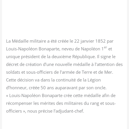
La Médaille mili­taire a été créée le 22 jan­vier 1852 par
er
Louis-Napo­léon Bona­parte, neveu de Napo­léon 1
et
unique pré­sident de la deuxième Répu­blique. Il signe le
décret de créa­tion d’une nou­velle médaille à l’attention des
sol­dats et sous-offi­ciers de l’armée de Terre et de Mer.
Cette déci­sion va dans la conti­nui­té de la Légion
d’honneur, créée 50 ans aupa­ra­vant par son oncle.
« Louis-Napo­léon Bona­parte crée cette médaille afin de
récom­pen­ser les mérites des mili­taires du rang et sous-
offi­ciers », nous pré­cise l’adjudant-chef.