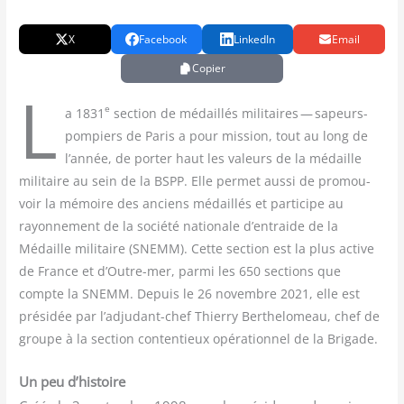
X
Facebook
LinkedIn
Email
Copier
L
e
a 1831
sec­tion de médaillés mili­taires — sapeurs-
pom­piers de Paris a pour mis­sion, tout au long de
l’année, de por­ter haut les valeurs de la médaille
mili­taire au sein de la BSPP. Elle per­met aus­si de pro­mou­
voir la mémoire des anciens médaillés et par­ti­cipe au
rayon­ne­ment de la socié­té natio­nale d’entraide de la
Médaille mili­taire (SNEMM). Cette sec­tion est la plus active
de France et d’Outre-mer, par­mi les 650 sec­tions que
compte la SNEMM. Depuis le 26 novembre 2021, elle est
pré­si­dée par l’adjudant-chef Thier­ry Ber­the­lo­meau, chef de
groupe à la sec­tion conten­tieux opé­ra­tion­nel de la Brigade.
Un peu d’histoire