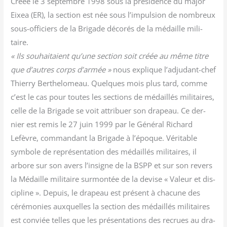
Créée le 3 sep­tembre 1998 sous la pré­si­dence du major
Eixea (ER), la sec­tion est née sous l’impulsion de nom­breux
sous-offi­ciers de la Bri­gade déco­rés de la médaille mili­
taire.
« Ils sou­hai­taient qu’une sec­tion soit créée au même titre
que d’autres corps d’armée »
nous explique l’adjudant-chef
Thier­ry Ber­the­lo­meau. Quelques mois plus tard, comme
c’est le cas pour toutes les sec­tions de médaillés mili­taires,
celle de la Bri­gade se voit attri­buer son dra­peau. Ce der­
nier est remis le 27 juin 1999 par le Géné­ral Richard
Lefèvre, com­man­dant la Bri­gade à l’époque. Véri­table
sym­bole de repré­sen­ta­tion des médaillés mili­taires, il
arbore sur son avers l’insigne de la BSPP et sur son revers
la Médaille mili­taire sur­mon­tée de la devise « Valeur et dis­
ci­pline ». Depuis, le dra­peau est pré­sent à cha­cune des
céré­mo­nies aux­quelles la sec­tion des médaillés mili­taires
est conviée telles que les pré­sen­ta­tions des recrues au dra­