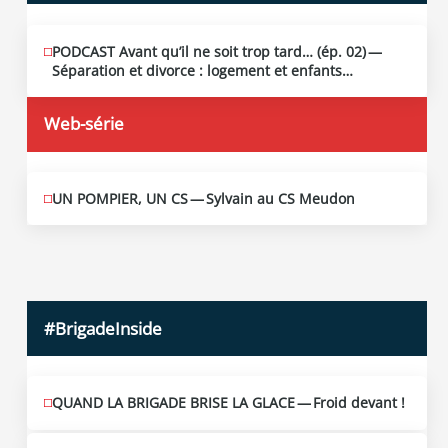
PODCAST Avant qu’il ne soit trop tard… (ép. 02) —
MAI
13
Séparation et divorce : logement et enfants…
2026
Web-série
UN POMPIER, UN CS — Sylvain au CS Meudon
MAI
10
2026
#BrigadeInside
QUAND LA BRIGADE BRISE LA GLACE — Froid devant !