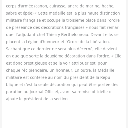
corps d’armée (canon, cui­rasse, ancre de marine, hache,
sabre et épée) « Cette médaille est la plus haute dis­tinc­tion
mili­taire fran­çaise et occupe la troi­sième place dans l’ordre
de pré­séance des déco­ra­tions fran­çaises » nous fait remar­
quer l’adjudant-chef Thier­ry Ber­the­lo­meau. Devant elle, se
placent la Légion d’honneur et l’Ordre de la libé­ra­tion.
Sachant que ce der­nier ne sera plus décer­né, elle devient
en quelque sorte la deuxième déco­ra­tion dans l’ordre. « Elle
est donc pres­ti­gieuse et se la voir attri­buer est, pour
chaque réci­pien­daire, un hon­neur. En outre, la Médaille
mili­taire est confé­rée au nom du pré­sident de la Répu­
blique et c’est la seule déco­ra­tion qui peut être por­tée dès
paru­tion au Jour­nal Offi­ciel, avant sa remise offi­cielle »
ajoute le pré­sident de la section.