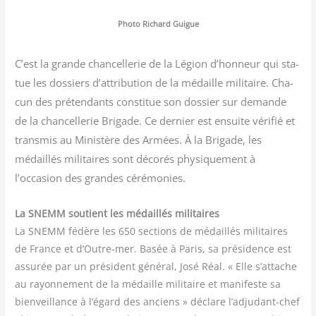
Pho­to Richard Guigue
C’est la grande chan­cel­le­rie de la Légion d’honneur qui sta­
tue les dos­siers d’attribution de la médaille mili­taire. Cha­
cun des pré­ten­dants consti­tue son dos­sier sur demande
de la chan­cel­le­rie Bri­gade. Ce der­nier est ensuite véri­fié et
trans­mis au Minis­tère des Armées. À la Bri­gade, les
médaillés mili­taires sont déco­rés phy­si­que­ment à
l’occasion des grandes cérémonies.
La SNEMM sou­tient les médaillés mili­taires
La SNEMM fédère les 650 sec­tions de médaillés mili­taires
de France et d’Outre-mer. Basée à Paris, sa pré­si­dence est
assu­rée par un pré­sident géné­ral, José Réal. « Elle s’attache
au rayon­ne­ment de la médaille mili­taire et mani­feste sa
bien­veillance à l’égard des anciens » déclare l’adjudant-chef