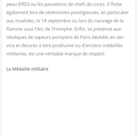
peau (PRD) ou les pas­sa­tions de chefs de corps. Il flotte
éga­le­ment lors de céré­mo­nies pres­ti­gieuses, en par­ti­cu­lier
aux Inva­lides, le 18 sep­tembre ou lors du ravi­vage de la
flamme sous l’Arc de Triomphe. Enfin, sa pré­sence aux
obsèques de sapeurs-pom­piers de Paris décé­dés en ser­
vice et déco­rés à titre post­hume ou d’anciens médaillés
mili­taires, est une véri­table marque de respect.
La Médaille militaire