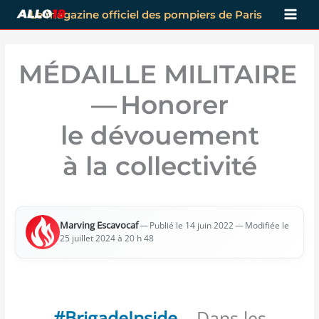
Aller
Le magazine officiel des pompiers de Paris
au
contenu
MÉDAILLE MILITAIRE
— Honorer
le dévouement
à la collectivité
Mar­ving Esca­vo­caf
—
— Modi­fiée le
Publié le 14 juin 2022
25 juillet 2024 à 20 h 48
#BrigadeInside
– Dans les