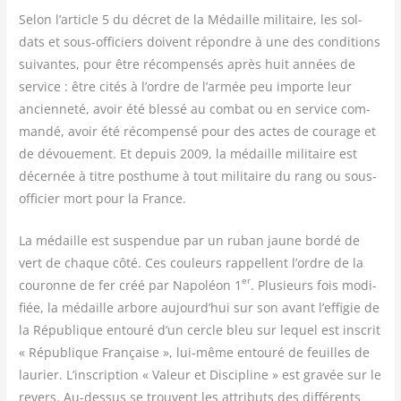
Selon l’article 5 du décret de la Médaille mili­taire, les sol­
dats et sous-offi­ciers doivent répondre à une des condi­tions
sui­vantes, pour être récom­pen­sés après huit années de
ser­vice : être cités à l’ordre de l’armée peu importe leur
ancien­ne­té, avoir été bles­sé au com­bat ou en ser­vice com­
man­dé, avoir été récom­pen­sé pour des actes de cou­rage et
de dévoue­ment. Et depuis 2009, la médaille mili­taire est
décer­née à titre post­hume à tout mili­taire du rang ou sous-
offi­cier mort pour la France.
La médaille est sus­pen­due par un ruban jaune bor­dé de
vert de chaque côté. Ces cou­leurs rap­pellent l’ordre de la
er
cou­ronne de fer créé par Napo­léon 1
. Plu­sieurs fois modi­
fiée, la médaille arbore aujourd’hui sur son avant l’effigie de
la Répu­blique entou­ré d’un cercle bleu sur lequel est ins­crit
« Répu­blique Fran­çaise », lui-même entou­ré de feuilles de
lau­rier. L’inscription « Valeur et Dis­ci­pline » est gra­vée sur le
revers. Au-des­sus se trouvent les attri­buts des dif­fé­rents