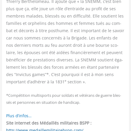
Thier­ry Ber­the­lo­meau. Il ajoute que « la SNEMM, c’est bien
plus que ça, elle joue un rôle d’entraide au pro­fit de ses
membres malades, bles­sés ou en dif­fi­cul­té. Elle sou­tient les
familles et orphe­lins des hommes et femmes tués au com­
bat et déco­rés à titre post­hume. Il est impor­tant de le savoir
car nous sommes concer­nés à la Bri­gade. Les enfants de
nos der­niers morts au feu auront droit à une bourse sco­
laire, les épouses ont été aidées finan­ciè­re­ment et peuvent
béné­fi­cier de pres­ta­tions diverses. La SNEMM sou­tient éga­
le­ment les bles­sés des forces armées en étant par­te­naire
des “Invic­tus games”*. C’est pour­quoi il est à mon sens
e
impor­tant d’adhérer à la 1831
section ».
*Com­pé­ti­tion mul­ti­sports pour sol­dats et vété­rans de guerre bles­
sés et per­sonnes en situa­tion de handicap.
Plus d’infos…
Site inter­net des Médaillés mili­taires BSPP :
http://www.medaillemilitairebspp.com/