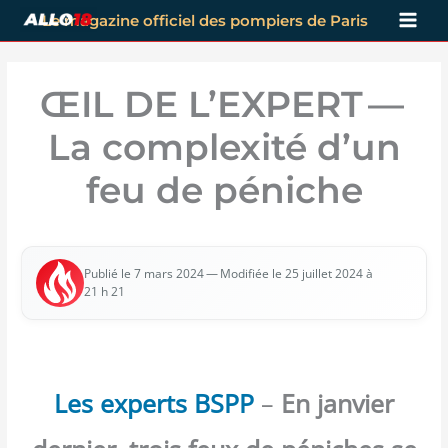
Aller
Le magazine officiel des pompiers de Paris
au
contenu
ŒIL DE L’EXPERT —
La complexité d’un
feu de péniche
— Modi­fiée le 25 juillet 2024 à
Publié le 7 mars 2024
21 h 21
Les experts BSPP
–
En janvier