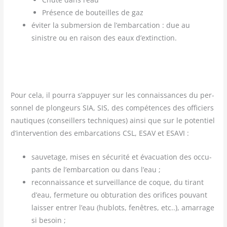
Pré­sence de bou­teilles de gaz
évi­ter la sub­mer­sion de l’embarcation : due au
sinistre ou en rai­son des eaux d’extinction.
Pour cela, il pour­ra s’appuyer sur les connais­sances du per­
son­nel de plon­geurs SIA, SIS, des com­pé­tences des offi­ciers
nau­tiques (conseillers tech­niques) ain­si que sur le poten­tiel
d’intervention des embar­ca­tions CSL, ESAV et ESAVI :
sau­ve­tage, mises en sécu­ri­té et éva­cua­tion des occu­
pants de l’embarcation ou dans l’eau ;
recon­nais­sance et sur­veillance de coque, du tirant
d’eau, fer­me­ture ou obtu­ra­tion des ori­fices pou­vant
lais­ser entrer l’eau (hublots, fenêtres, etc..), amar­rage
si besoin ;