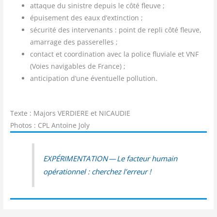
attaque du sinistre depuis le côté fleuve ;
épui­se­ment des eaux d’extinction ;
sécu­ri­té des inter­ve­nants : point de repli côté fleuve,
amar­rage des passerelles ;
contact et coor­di­na­tion avec la police flu­viale et VNF
(Voies navi­gables de France) ;
anti­ci­pa­tion d’une éven­tuelle pollution.
Texte : Majors VERDIERE et NICAUDIE
Photos : CPL Antoine Joly
EXPÉRIMENTATION — Le fac­teur humain
opé­ra­tion­nel : cher­chez l’erreur !