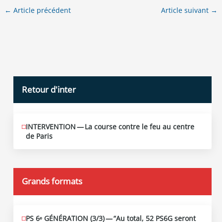
←
Article précédent
Article suivant
→
Retour d'inter
INTERVENTION — La course contre le feu au centre
JUIN
12
de Paris
2026
Grands formats
PS 6ᵉ GÉNÉRATION (3/​3) — “Au total, 52 PS6G seront
JUIN