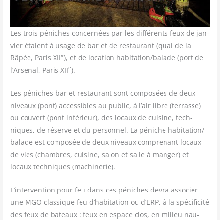
Les trois péniches concer­nées par les dif­fé­rents feux de jan­
vier étaient à usage de bar et de res­tau­rant (quai de la
e
Râpée, Paris XII
), et de loca­tion habitation/​balade (port de
e
l’Arsenal, Paris XII
).
Les péniches-bar et res­tau­rant sont com­po­sées de deux
niveaux (pont) acces­sibles au public, à l’air libre (ter­rasse)
ou cou­vert (pont infé­rieur), des locaux de cui­sine, tech­
niques, de réserve et du per­son­nel. La péniche habitation/​
balade est com­po­sée de deux niveaux com­pre­nant locaux
de vies (chambres, cui­sine, salon et salle à man­ger) et
locaux tech­niques (machi­ne­rie).
L’intervention pour feu dans ces péniches devra asso­cier
une MGO clas­sique feu d’habitation ou d’ERP, à la spé­ci­fi­ci­té
des feux de bateaux : feux en espace clos, en milieu nau­