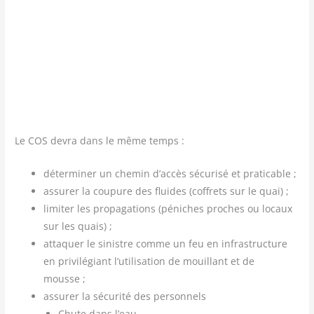
Le COS devra dans le même temps :
déter­mi­ner un che­min d’accès sécu­ri­sé et praticable ;
assu­rer la cou­pure des fluides (cof­frets sur le quai) ;
limi­ter les pro­pa­ga­tions (péniches proches ou locaux
sur les quais) ;
atta­quer le sinistre comme un feu en infra­struc­ture
en pri­vi­lé­giant l’utilisation de mouillant et de
mousse ;
assu­rer la sécu­ri­té des personnels
Chute dans l’eau