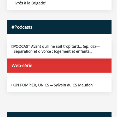
19
livrés à la Brigade”
2026
#Podcasts
PODCAST Avant qu’il ne soit trop tard… (ép. 02) —
MAI
13
Séparation et divorce : logement et enfants…
2026
Web-série
UN POMPIER, UN CS — Sylvain au CS Meudon
MAI
10
2026