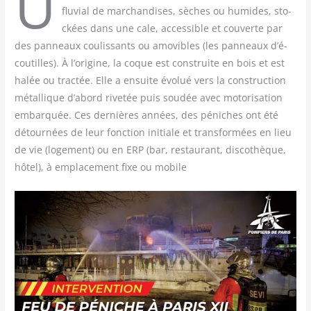
U
flu­vial de mar­chan­dises, sèches ou humides, sto­
ckées dans une cale, acces­sible et cou­verte par
des pan­neaux cou­lis­sants ou amo­vibles (les pan­neaux d’é­
cou­tilles). À l’o­ri­gine, la coque est construite en bois et est
halée ou trac­tée. Elle a ensuite évo­lué vers la construc­tion
métal­lique d’a­bord rive­tée puis sou­dée avec moto­ri­sa­tion
embar­quée. Ces der­nières années, des péniches ont été
détour­nées de leur fonc­tion ini­tiale et trans­for­mées en lieu
de vie (loge­ment) ou en ERP (bar, res­tau­rant, dis­co­thèque,
hôtel), à empla­ce­ment fixe ou mobile