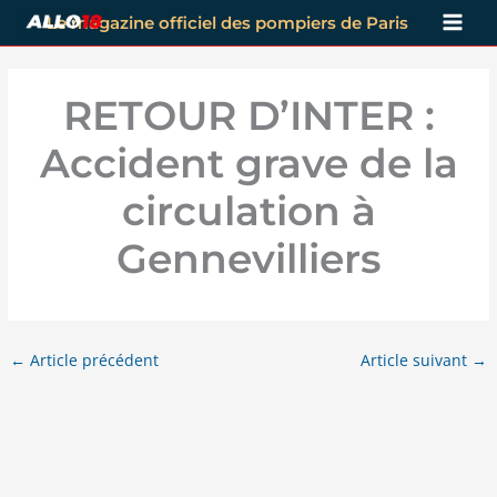
Aller
Le magazine officiel des pompiers de Paris
au
contenu
RETOUR D’INTER :
Accident grave de la
circulation à
Gennevilliers
←
Article précédent
Article suivant
→