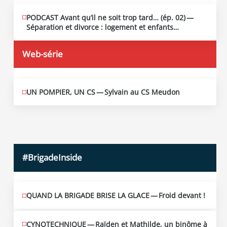
PODCAST Avant qu’il ne soit trop tard… (ép. 02) —
MAI
13
Séparation et divorce : logement et enfants…
2026
Web-série
UN POMPIER, UN CS — Sylvain au CS Meudon
MAI
10
2026
#BrigadeInside
QUAND LA BRIGADE BRISE LA GLACE — Froid devant !
CYNOTECHNIQUE — Raïden et Mathilde, un binôme à