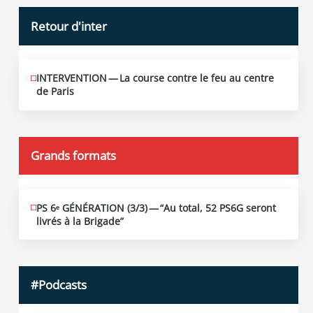
Retour d'inter
INTERVENTION — La course contre le feu au centre
JUIN
12
de Paris
2026
Grands formats
PS 6ᵉ GÉNÉRATION (3/​3) — “Au total, 52 PS6G seront
JUIN
19
livrés à la Brigade”
2026
#Podcasts