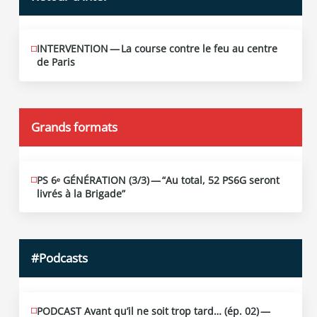
INTERVENTION — La course contre le feu au centre
JUIN
12
de Paris
2026
Grands formats
PS 6ᵉ GÉNÉRATION (3/​3) — “Au total, 52 PS6G seront
JUIN
19
livrés à la Brigade”
2026
#Podcasts
PODCAST Avant qu’il ne soit trop tard… (ép. 02) —
MAI