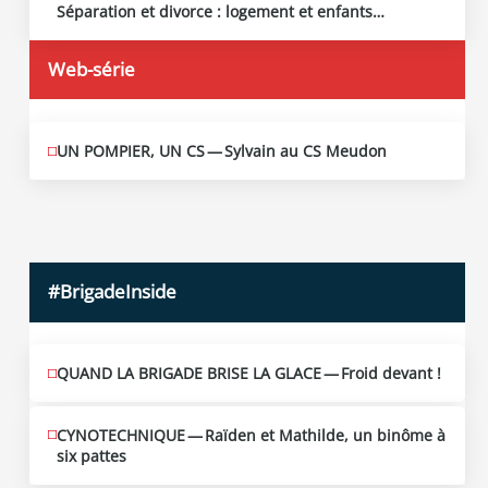
13
Séparation et divorce : logement et enfants…
2026
Web-série
UN POMPIER, UN CS — Sylvain au CS Meudon
MAI
10
2026
#BrigadeInside
QUAND LA BRIGADE BRISE LA GLACE — Froid devant !
CYNOTECHNIQUE — Raïden et Mathilde, un binôme à
six pattes