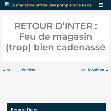
Aller
Le magazine officiel des pompiers de Paris
au
contenu
RETOUR D’INTER :
Feu de magasin
(trop) bien cadenassé
←
Article précédent
Article suivant
→
Retour d'inter