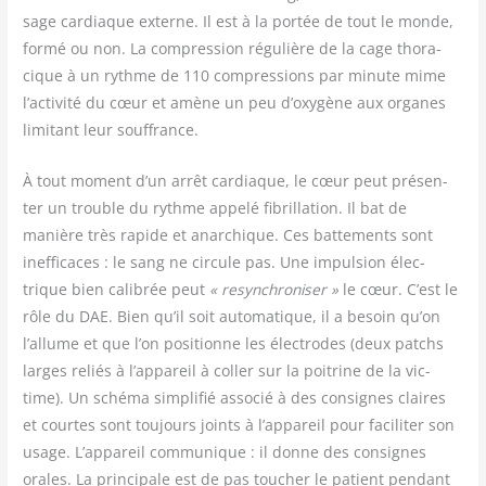
sage car­diaque externe. Il est à la por­tée de tout le monde,
for­mé ou non. La com­pres­sion régu­lière de la cage tho­ra­
cique à un rythme de 110 com­pres­sions par minute mime
l’activité du cœur et amène un peu d’oxygène aux organes
limi­tant leur souffrance.
À tout moment d’un arrêt car­diaque, le cœur peut pré­sen­
ter un trouble du rythme appe­lé fibril­la­tion. Il bat de
manière très rapide et anar­chique. Ces bat­te­ments sont
inef­fi­caces : le sang ne cir­cule pas. Une impul­sion élec­
trique bien cali­brée peut
« resyn­chro­ni­ser »
le cœur. C’est le
rôle du DAE. Bien qu’il soit auto­ma­tique, il a besoin qu’on
l’allume et que l’on posi­tionne les élec­trodes (deux patchs
larges reliés à l’appareil à col­ler sur la poi­trine de la vic­
time). Un sché­ma sim­pli­fié asso­cié à des consignes claires
et courtes sont tou­jours joints à l’appareil pour faci­li­ter son
usage. L’appareil com­mu­nique : il donne des consignes
orales. La prin­ci­pale est de pas tou­cher le patient pen­dant