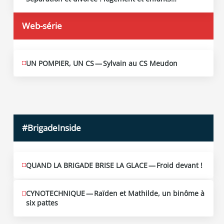
2026
Web-série
UN POMPIER, UN CS — Sylvain au CS Meudon
MAI
10
2026
#BrigadeInside
QUAND LA BRIGADE BRISE LA GLACE — Froid devant !
CYNOTECHNIQUE — Raïden et Mathilde, un binôme à
six pattes