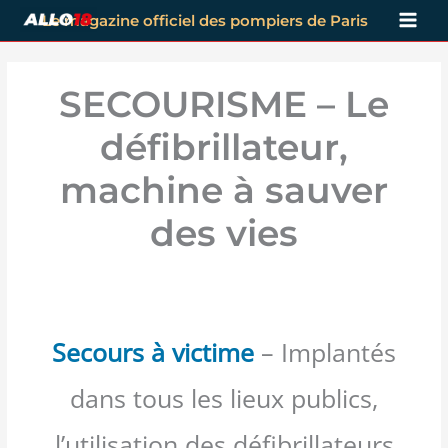
Aller
Le magazine officiel des pompiers de Paris
au
contenu
SECOURISME – Le
défibrillateur,
machine à sauver
des vies
Secours à victime
– Implantés
dans tous les lieux publics,
l’utilisation des défibrillateurs