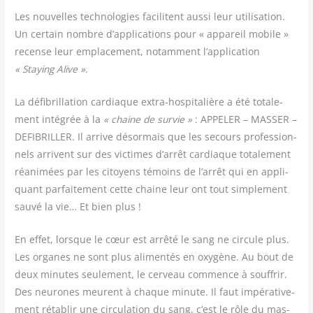
Les nou­velles tech­no­lo­gies faci­litent aus­si leur uti­li­sa­tion.
Un cer­tain nombre d’applications pour « appa­reil mobile »
recense leur empla­ce­ment, notam­ment l’application
« Staying Alive »
.
La défi­bril­la­tion car­diaque extra-hos­pi­ta­lière a été tota­le­
ment inté­grée à la
« chaine de sur­vie »
: APPELER – MASSER –
DEFIBRILLER. Il arrive désor­mais que les secours pro­fes­sion­
nels arrivent sur des vic­times d’arrêt car­diaque tota­le­ment
réani­mées par les citoyens témoins de l’arrêt qui en appli­
quant par­fai­te­ment cette chaine leur ont tout sim­ple­ment
sau­vé la vie… Et bien plus !
En effet, lorsque le cœur est arrê­té le sang ne cir­cule plus.
Les organes ne sont plus ali­men­tés en oxy­gène. Au bout de
deux minutes seule­ment, le cer­veau com­mence à souf­frir.
Des neu­rones meurent à chaque minute. Il faut impé­ra­ti­ve­
ment réta­blir une cir­cu­la­tion du sang, c’est le rôle du mas­