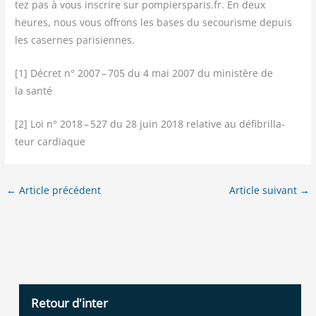
tez pas à vous ins­crire sur pompiersparis.fr. En deux
heures, nous vous offrons les bases du secou­risme depuis
les casernes parisiennes.
[1] Décret n° 2007 – 705 du 4 mai 2007 du minis­tère de
la santé
[2] Loi n° 2018 – 527 du 28 juin 2018 rela­tive au défi­bril­la­
teur cardiaque
←
Article précédent
Article suivant
→
Retour d'inter