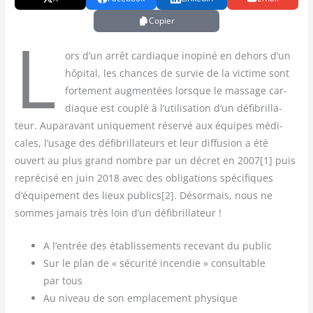
Copier
L
ors d’un arrêt car­diaque inopi­né en dehors d’un
hôpi­tal, les chances de sur­vie de la vic­time sont
for­te­ment aug­men­tées lorsque le mas­sage car­
diaque est cou­plé à l’utilisation d’un défi­bril­la­
teur. Aupa­ra­vant uni­que­ment réser­vé aux équipes médi­
cales, l’usage des défi­bril­la­teurs et leur dif­fu­sion a été
ouvert au plus grand nombre par un décret en 2007[1] puis
repré­ci­sé en juin 2018 avec des obli­ga­tions spé­ci­fiques
d’équipement des lieux publics[2]. Désor­mais, nous ne
sommes jamais très loin d’un défibrillateur !
A l’entrée des éta­blis­se­ments rece­vant du public
Sur le plan de « sécu­ri­té incen­die » consul­table
par tous
Au niveau de son empla­ce­ment physique