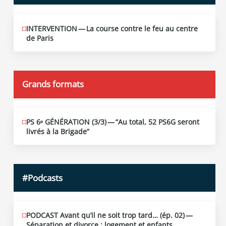
INTERVENTION — La course contre le feu au centre
JUIN
12
de Paris
2026
Grands formats
PS 6ᵉ GÉNÉRATION (3/​3) — “Au total, 52 PS6G seront
JUIN
19
livrés à la Brigade”
2026
#Podcasts
PODCAST Avant qu’il ne soit trop tard… (ép. 02) —
MAI
13
Séparation et divorce : logement et enfants…