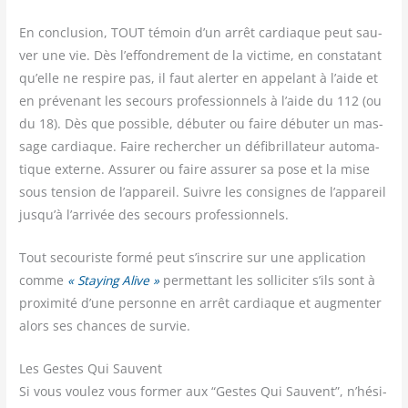
En conclu­sion, TOUT témoin d’un arrêt car­diaque peut sau­
ver une vie. Dès l’effondrement de la vic­time, en consta­tant
qu’elle ne res­pire pas, il faut aler­ter en appe­lant à l’aide et
en pré­ve­nant les secours pro­fes­sion­nels à l’aide du 112 (ou
du 18). Dès que pos­sible, débu­ter ou faire débu­ter un mas­
sage car­diaque. Faire recher­cher un défi­bril­la­teur auto­ma­
tique externe. Assu­rer ou faire assu­rer sa pose et la mise
sous ten­sion de l’appareil. Suivre les consignes de l’appareil
jusqu’à l’arrivée des secours professionnels.
Tout secou­riste for­mé peut s’inscrire sur une appli­ca­tion
comme
« Staying Alive »
per­met­tant les sol­li­ci­ter s’ils sont à
proxi­mi­té d’une per­sonne en arrêt car­diaque et aug­men­ter
alors ses chances de survie.
Les Gestes Qui Sauvent
Si vous vou­lez vous for­mer aux “Gestes Qui Sauvent”, n’hé­si­