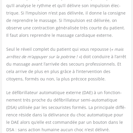
qu’il ana­lyse le rythme et qu’il délivre son impul­sion élec­
trique. Si l’impulsion n’est pas déli­vrée, il donne la consigne
de reprendre le mas­sage. Si l’impulsion est déli­vrée, on
observe une contrac­tion géné­ra­li­sée très courte du patient.
Il faut alors reprendre le mas­sage car­diaque externe.
Seul le réveil com­plet du patient qui vous repousse (
« mais
arrê­tez de m’appuyer sur la poi­trine ! »
) doit conduire à l’arrêt
du mas­sage avant l’arrivée des secours pro­fes­sion­nels. Et
cela arrive de plus en plus grâce à l’intervention des
citoyens, for­més ou non, la plus pré­coce possible.
Le défi­bril­la­teur auto­ma­tique externe (DAE) à un fonc­tion­
ne­ment très proche du défi­bril­la­teur semi-auto­ma­tique
(DSA) uti­li­sée par les secou­ristes for­més. La prin­ci­pale dif­fé­
rence réside dans la déli­vrance du choc auto­ma­tique pour
le DAE alors qu’elle est com­man­dée par un bou­ton dans le
DSA : sans action humaine aucun choc n’est délivré.