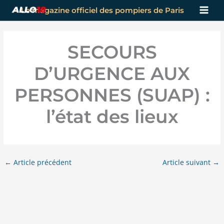
Aller
Le magazine officiel des pompiers de Paris
au
contenu
SECOURS
D’URGENCE AUX
PERSONNES (SUAP) :
l’état des lieux
←
Article précédent
Article suivant
→