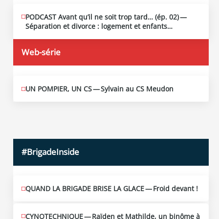
PODCAST Avant qu’il ne soit trop tard… (ép. 02) —
MAI
13
Séparation et divorce : logement et enfants…
2026
Web-série
UN POMPIER, UN CS — Sylvain au CS Meudon
MAI
10
2026
#BrigadeInside
QUAND LA BRIGADE BRISE LA GLACE — Froid devant !
CYNOTECHNIQUE — Raïden et Mathilde, un binôme à