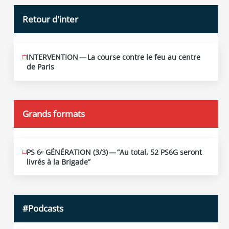
Retour d'inter
INTERVENTION — La course contre le feu au centre
JUIN
12
de Paris
2026
Grands formats
PS 6ᵉ GÉNÉRATION (3/​3) — “Au total, 52 PS6G seront
JUIN
19
livrés à la Brigade”
2026
#Podcasts