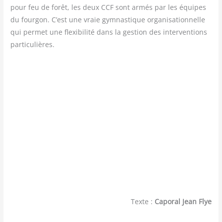
pour feu de forêt, les deux CCF sont armés par les équipes
du four­gon. C’est une vraie gym­nas­tique orga­ni­sa­tion­nelle
qui per­met une flexi­bi­li­té dans la ges­tion des inter­ven­tions
particulières.
Texte :
Caporal Jean Flye