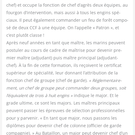
chef) et occupe la fonc­tion de chef d’agrès deux équipes, au
four­gon d’intervention, mais aus­si à tous les engins spé­
ciaux. Il peut éga­le­ment com­man­der un feu de forêt com­po­
sé de deux CCF à une équipe. On l’appelle « Patron », et
c’est plu­tôt classe !
Après neuf années en tant que maître, les marins peuvent
pos­tu­ler au cours de cadre de maî­trise pour deve­nir pre­
mier maître (adju­dant) puis maître prin­ci­pal (adju­dant-
chef). À la fin de cette for­ma­tion, ils reçoivent le cer­ti­fi­cat
supé­rieur de spé­cia­li­té, leur don­nant l’attribution de la
fonc­tion chef de groupe (chef de garde).
« Régle­men­tai­re­
ment, un chef de groupe peut com­man­der deux groupes, soit
l’équivalent de trois à huit engins »
indique le major. Et le
grade ultime, ce sont les majors. Les maîtres prin­ci­paux
peuvent pas­ser les épreuves de sélec­tion pro­fes­sion­nelles
pour y par­ve­nir. « En tant que major, nous pas­sons les
diplômes pour deve­nir chef de colonne (offi­cier de garde
com­pa­gnie). » Au Bataillon, un major peut deve­nir chef d’un