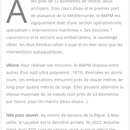
A
vec près de 57 kilo­mètres de lit­to­ral, deux
archi­pels, trois cours d’eau et le pre­mier port
de plai­sance de la Médi­ter­ra­née, le BMPM est
logi­que­ment doté d’une sec­tion opé­ra­tion­nelle
spé­cia­li­sée « inter­ven­tions mari­times ». Ses mis­sions ?
L’assistance et le secours aux embar­ca­tions, le sau­ve­tage
côtier, les feux d’embarcation à quai et en mer ain­si que les
inter­ven­tions subaquatiques.
Véloce.
Pour réa­li­ser ses mis­sions, le BMPM dis­pose entre
autres d’un outil ultra poly­va­lent : l’ETIS. Réa­li­sées en alu­mi­
nium, ces embar­ca­tions mesurent près de douze mètres de
long pour quatre mètres de large. Elles peuvent atteindre la
vitesse maxi­male de 34 nœuds (soit près de 63 kilo­mètres
par heure, pour les marins d’eau douce…).
Née pour sau­ver.
Au centre de secours de la Bigue, à Mar­
seille, le Lacy­don est la der­nière arri­vée, fin 2022. Actuel­le­
ment, trois ETIS sont en ser­vice, mais avant le début des