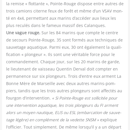
la remise « flot­tante », Pointe-Rouge dis­pose entre autres de
trois camions citerne feux de forêt et même d’un VSAV mon­
té en 4x4, per­met­tant aux marins d’accéder aux lieux les
plus recu­lés dans le fameux mas­sif des Calanques.
Une vague rouge.
Sur les 84 marins que compte le centre
de secours Pointe-Rouge, 35 sont for­més aux tech­niques de
sau­ve­tage aqua­tique. Par­mi eux, 30 ont éga­le­ment la qua­li­
fi­ca­tion « plon­geur ». Ils sont une véri­table force pour le
com­man­de­ment. Chaque jour, sur les 20 marins de garde,
le lieu­te­nant de vais­seau Quen­tin Der­val doit comp­ter en
per­ma­nence sur six plon­geurs. Trois d’entre eux arment La
Bonne Mère de Mar­seille avec deux autres marins-pom­
piers, tan­dis que les trois autres plon­geurs sont affec­tés au
four­gon d’intervention.
« Si Pointe-Rouge est sol­li­ci­tée pour
une inter­ven­tion aqua­tique, les trois plon­geurs du FI arment
alors un moyen nau­tique, ELIS ou ESL (embar­ca­tion de sau­ve­
tage légère) en com­plé­ment de la vedette SNSM »
explique
l’officier. Tout sim­ple­ment. De même lorsqu’il y a un départ