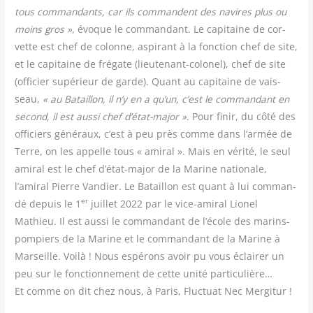
tous com­man­dants, car ils com­mandent des navires plus ou
moins gros »
, évoque le com­man­dant. Le capi­taine de cor­
vette est chef de colonne, aspi­rant à la fonc­tion chef de site,
et le capi­taine de fré­gate (lieu­te­nant-colo­nel), chef de site
(offi­cier supé­rieur de garde). Quant au capi­taine de vais­
seau,
« au Bataillon, il n’y en a qu’un, c’est le com­man­dant en
second, il est aus­si chef d’état-major »
. Pour finir, du côté des
offi­ciers géné­raux, c’est à peu près comme dans l’armée de
Terre, on les appelle tous « ami­ral ». Mais en véri­té, le seul
ami­ral est le chef d’état-major de la Marine natio­nale,
l’amiral Pierre Van­dier. Le Bataillon est quant à lui com­man­
er
dé depuis le 1
juillet 2022 par le vice-ami­ral Lio­nel
Mathieu. Il est aus­si le com­man­dant de l’école des marins-
pom­piers de la Marine et le com­man­dant de la Marine à
Mar­seille. Voi­là ! Nous espé­rons avoir pu vous éclai­rer un
peu sur le fonc­tion­ne­ment de cette uni­té par­ti­cu­lière…
Et comme on dit chez nous, à Paris, Fluc­tuat Nec Mergitur !