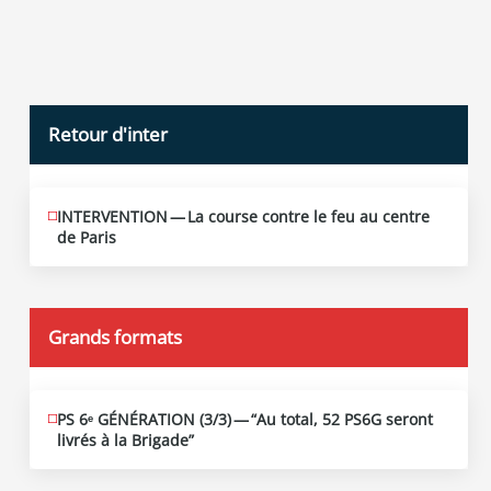
Retour d'inter
INTERVENTION — La course contre le feu au centre
JUIN
12
de Paris
2026
Grands formats
PS 6ᵉ GÉNÉRATION (3/​3) — “Au total, 52 PS6G seront
JUIN
19
livrés à la Brigade”
2026