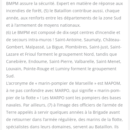
BMPM assure la sécu­ri­té. Expert en matière de réponse aux
incen­dies de forêt, (5) le Bataillon contri­bue aus­si, chaque
année, aux ren­forts entre les dépar­te­ments de la zone Sud
et à l’armement de moyens natio­naux.
(6) Le BMPM est com­po­sé de dix-sept centres d’incendie et
de secours intra-muros ! Saint-Antoine, Sau­ma­ty, Châ­teau-
Gom­bert, Mal­pas­sé, La Bigue, Plom­bières, Saint-Just, Saint-
Lazare et Frioul forment le grou­pe­ment Nord, tan­dis que
Cane­bière, Endoume, Saint-Pierre, Val­ba­relle, Saint-Menet,
Lou­vain, Pointe-Rouge et Lumi­ny forment le grou­pe­ment
Sud.
L’acronyme de « marin-pom­pier de Mar­seille » est MAPOM,
à ne pas confondre avec MARPO, qui signi­fie « marin-pom­
pier de la flotte » ! Les MARPO sont les pom­piers des bases
navales. Par ailleurs, (7) à l’image des offi­ciers de l’armée de
Terre appe­lés à ser­vir quelques années à la Bri­gade avant
de retour­ner dans l’armée régu­lière, des marins de la flotte,
spé­cia­listes dans leurs domaines, servent au Bataillon. Ils