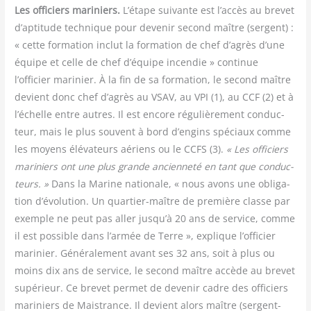
Les offi­ciers mari­niers.
L’étape sui­vante est l’accès au bre­vet
d’aptitude tech­nique pour deve­nir second maître (ser­gent) :
« cette for­ma­tion inclut la for­ma­tion de chef d’agrès d’une
équipe et celle de chef d’équipe incen­die » conti­nue
l’officier mari­nier. À la fin de sa for­ma­tion, le second maître
devient donc chef d’agrès au VSAV, au VPI (1), au CCF (2) et à
l’échelle entre autres. Il est encore régu­liè­re­ment conduc­
teur, mais le plus sou­vent à bord d’engins spé­ciaux comme
les moyens élé­va­teurs aériens ou le CCFS (3).
« Les offi­ciers
mari­niers ont une plus grande ancien­ne­té en tant que conduc­
teurs. »
Dans la Marine natio­nale, « nous avons une obli­ga­
tion d’évolution. Un quar­tier-maître de pre­mière classe par
exemple ne peut pas aller jusqu’à 20 ans de ser­vice, comme
il est pos­sible dans l’armée de Terre », explique l’officier
mari­nier. Géné­ra­le­ment avant ses 32 ans, soit à plus ou
moins dix ans de ser­vice, le second maître accède au bre­vet
supé­rieur. Ce bre­vet per­met de deve­nir cadre des offi­ciers
mari­niers de Mais­trance. Il devient alors maître (ser­gent-