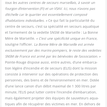
tous les autres centres de secours mar­seillais, à savoir un
four­gon d’intervention (FI) et un VSAV. Ici, nous n’avons pas
d’échelle car le quar­tier est essen­tiel­le­ment com­po­sé
d’habitations indi­vi­duelles. »
Ce qui fait la par­ti­cu­la­ri­té du
centre de secours, c’est sa spé­cia­li­té en secours aqua­tique
et l’armement de la vedette SNSM de Mar­seille : La Bonne
Mère de Mar­seille.
« C’est une spé­ci­fi­ci­té unique en France,
sou­ligne l’officier.
La Bonne Mère de Mar­seille est armée
exclu­si­ve­ment par des marins-pom­piers, le reste des vedettes
SNSM de France est armé par les béné­voles de l’association. »
Pointe-Rouge dis­pose aus­si, entre autres, d’une embar­ca­
tion légère d’incendie et de secours (ELIS) dont la mis­sion
consiste à inter­ve­nir sur des opé­ra­tions de pro­tec­tion des
per­sonnes, des biens et de l’environnement en mer. Dotée
d’une lance canon d’un débit maxi­mal de 1 300 litres par
minute, l’ELIS peut lut­ter contre l’incendie d’embarcation,
mais éga­le­ment pro­je­ter des équipes de sau­ve­teurs aqua­
tiques afin de récu­pé­rer des vic­times en mer. En dehors de