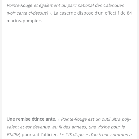
Pointe-Rouge et éga­le­ment du parc natio­nal des Calanques
(voir carte ci-des­sus) »
. La caserne dis­pose d’un effec­tif de 84
marins-pompiers.
Une remise étin­ce­lante
.
« Pointe-Rouge est un outil ultra poly­
va­lent et est deve­nue, au fil des années, une vitrine pour le
BMPM,
pour­suit l’officier.
Le CIS dis­pose d’un tronc com­mun à