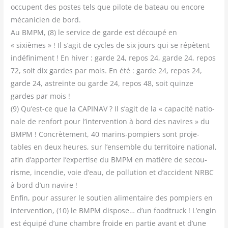
occupent des postes tels que pilote de bateau ou encore
méca­ni­cien de bord.
Au BMPM, (8) le ser­vice de garde est décou­pé en
« sixièmes » ! Il s’agit de cycles de six jours qui se répètent
indé­fi­ni­ment ! En hiver : garde 24, repos 24, garde 24, repos
72, soit dix gardes par mois. En été : garde 24, repos 24,
garde 24, astreinte ou garde 24, repos 48, soit quinze
gardes par mois !
(9) Qu’est-ce que la CAPINAV ? Il s’agit de la « capa­ci­té natio­
nale de ren­fort pour l’intervention à bord des navires » du
BMPM ! Concrè­te­ment, 40 marins-pom­piers sont pro­je­
tables en deux heures, sur l’ensemble du ter­ri­toire natio­nal,
afin d’apporter l’expertise du BMPM en matière de secou­
risme, incen­die, voie d’eau, de pol­lu­tion et d’accident NRBC
à bord d’un navire !
Enfin, pour assu­rer le sou­tien ali­men­taire des pom­piers en
inter­ven­tion, (10) le BMPM dis­pose… d’un food­truck ! L’engin
est équi­pé d’une chambre froide en par­tie avant et d’une