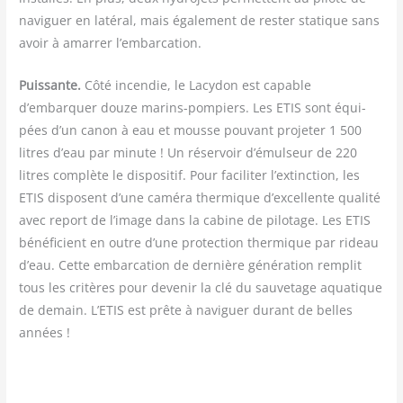
navi­guer en laté­ral, mais éga­le­ment de res­ter sta­tique sans
avoir à amar­rer l’embarcation.
Puis­sante.
Côté incen­die, le Lacy­don est capable
d’embarquer douze marins-pom­piers. Les ETIS sont équi­
pées d’un canon à eau et mousse pou­vant pro­je­ter 1 500
litres d’eau par minute ! Un réser­voir d’émulseur de 220
litres com­plète le dis­po­si­tif. Pour faci­li­ter l’extinction, les
ETIS dis­posent d’une camé­ra ther­mique d’excellente qua­li­té
avec report de l’image dans la cabine de pilo­tage. Les ETIS
béné­fi­cient en outre d’une pro­tec­tion ther­mique par rideau
d’eau. Cette embar­ca­tion de der­nière géné­ra­tion rem­plit
tous les cri­tères pour deve­nir la clé du sau­ve­tage aqua­tique
de demain. L’ETIS est prête à navi­guer durant de belles
années !