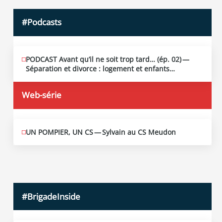
#Podcasts
PODCAST Avant qu’il ne soit trop tard… (ép. 02) —
MAI
13
Séparation et divorce : logement et enfants…
2026
Web-série
UN POMPIER, UN CS — Sylvain au CS Meudon
MAI
10
2026
#BrigadeInside