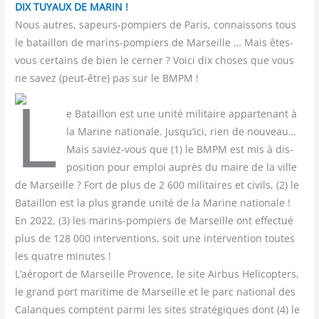
DIX TUYAUX DE MARIN !
Nous autres, sapeurs-pompiers de Paris, connaissons tous
le bataillon de marins-pompiers de Marseille … Mais êtes-
vous certains de bien le cerner ? Voici dix choses que vous
ne savez (peut-être) pas sur le BMPM !
L
e Bataillon est une uni­té mili­taire appar­te­nant à
la Marine natio­nale. Jusqu’ici, rien de nou­veau…
Mais saviez-vous que (1) le BMPM est mis à dis­
po­si­tion pour emploi auprès du maire de la ville
de Mar­seille ? Fort de plus de 2 600 mili­taires et civils, (2) le
Bataillon est la plus grande uni­té de la Marine natio­nale !
En 2022, (3) les marins-pom­piers de Mar­seille ont effec­tué
plus de 128 000 inter­ven­tions, soit une inter­ven­tion toutes
les quatre minutes !
L’aéroport de Mar­seille Pro­vence, le site Air­bus Heli­cop­ters,
le grand port mari­time de Mar­seille et le parc natio­nal des
Calanques comptent par­mi les sites stra­té­giques dont (4) le