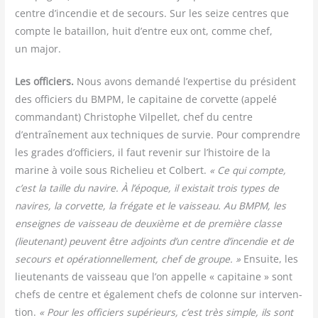
centre d’incendie et de secours. Sur les seize centres que
compte le bataillon, huit d’entre eux ont, comme chef,
un major.
Les offi­ciers.
Nous avons deman­dé l’expertise du pré­sident
des offi­ciers du BMPM, le capi­taine de cor­vette (appe­lé
com­man­dant) Chris­tophe Vil­pel­let, chef du centre
d’entraînement aux tech­niques de sur­vie. Pour com­prendre
les grades d’officiers, il faut reve­nir sur l’histoire de la
marine à voile sous Riche­lieu et Col­bert.
« Ce qui compte,
c’est la taille du navire. À l’époque, il exis­tait trois types de
navires, la cor­vette, la fré­gate et le vais­seau. Au BMPM, les
enseignes de vais­seau de deuxième et de pre­mière classe
(lieu­te­nant) peuvent être adjoints d’un centre d’incendie et de
secours et opé­ra­tion­nel­le­ment, chef de groupe. »
Ensuite, les
lieu­te­nants de vais­seau que l’on appelle « capi­taine » sont
chefs de centre et éga­le­ment chefs de colonne sur inter­ven­
tion.
« Pour les offi­ciers supé­rieurs, c’est très simple, ils sont