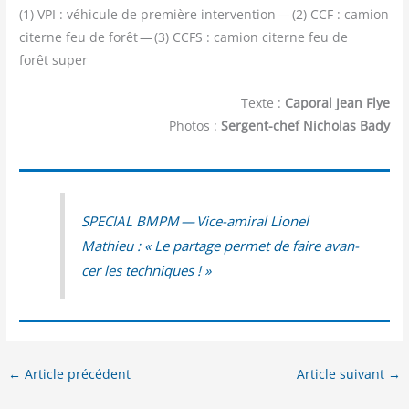
(1) VPI : véhi­cule de pre­mière inter­ven­tion — (2) CCF : camion
citerne feu de forêt — (3) CCFS : camion citerne feu de
forêt super
Texte :
Caporal Jean Flye
Photos :
Sergent-chef Nicholas Bady
SPECIAL BMPM — Vice-ami­ral Lio­nel
Mathieu : « Le par­tage per­met de faire avan­
cer les techniques ! »
←
Article précédent
Article suivant
→