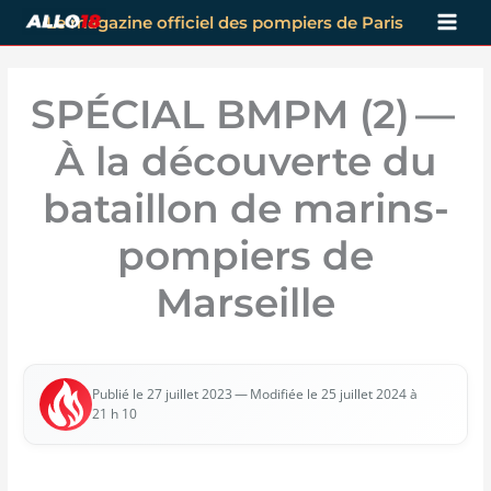
Aller
Le magazine officiel des pompiers de Paris
au
contenu
SPÉCIAL BMPM (2) —
À la découverte du
bataillon de marins-
pompiers de
Marseille
— Modi­fiée le 25 juillet 2024 à
Publié le 27 juillet 2023
21 h 10