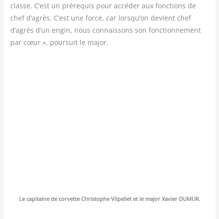
classe. C’est un pré­re­quis pour accé­der aux fonc­tions de
chef d’agrès. C’est une force, car lorsqu’on devient chef
d’agrès d’un engin, nous connais­sons son fonc­tion­ne­ment
par cœur », pour­suit le major.
Le capi­taine de cor­vette Chris­tophe Vil­pel­let et le major Xavier DUMUR.