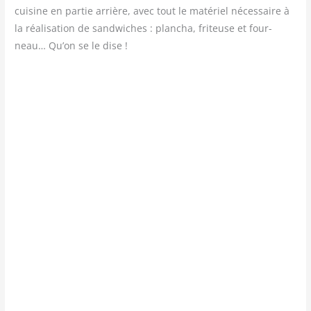
cui­sine en par­tie arrière, avec tout le maté­riel néces­saire à
la réa­li­sa­tion de sand­wiches : plan­cha, fri­teuse et four­
neau… Qu’on se le dise !