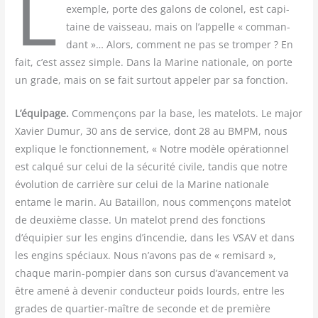
L
exemple, porte des galons de colo­nel, est capi­
taine de vais­seau, mais on l’appelle « com­man­
dant »… Alors, com­ment ne pas se trom­per ? En
fait, c’est assez simple. Dans la Marine natio­nale, on porte
un grade, mais on se fait sur­tout appe­ler par sa fonction.
L’équipage.
Com­men­çons par la base, les mate­lots. Le major
Xavier Dumur, 30 ans de ser­vice, dont 28 au BMPM, nous
explique le fonc­tion­ne­ment, « Notre modèle opé­ra­tion­nel
est cal­qué sur celui de la sécu­ri­té civile, tan­dis que notre
évo­lu­tion de car­rière sur celui de la Marine natio­nale
entame le marin. Au Bataillon, nous com­men­çons mate­lot
de deuxième classe. Un mate­lot prend des fonc­tions
d’équipier sur les engins d’incendie, dans les VSAV et dans
les engins spé­ciaux. Nous n’avons pas de « remi­sard »,
chaque marin-pom­pier dans son cur­sus d’avancement va
être ame­né à deve­nir conduc­teur poids lourds, entre les
grades de quar­tier-maître de seconde et de pre­mière