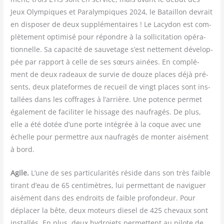
Jeux Olym­piques et Para­lym­piques 2024, le Bataillon devrait
en dis­po­ser de deux sup­plé­men­taires ! Le Lacy­don est com­
plè­te­ment opti­mi­sé pour répondre à la sol­li­ci­ta­tion opé­ra­
tion­nelle. Sa capa­ci­té de sau­ve­tage s’est net­te­ment déve­lop­
pée par rap­port à celle de ses sœurs ainées. En com­plé­
ment de deux radeaux de sur­vie de douze places déjà pré­
sents, deux pla­te­formes de recueil de vingt places sont ins­
tal­lées dans les cof­frages à l’arrière. Une potence per­met
éga­le­ment de faci­li­ter le his­sage des nau­fra­gés. De plus,
elle a été dotée d’une porte inté­grée à la coque avec une
échelle pour per­mettre aux nau­fra­gés de mon­ter aisé­ment
à bord.
Agile.
L’une de ses par­ti­cu­la­ri­tés réside dans son très faible
tirant d’eau de 65 cen­ti­mètres, lui per­met­tant de navi­guer
aisé­ment dans des endroits de faible pro­fon­deur. Pour
dépla­cer la bête, deux moteurs die­sel de 425 che­vaux sont
ins­tal­lés. En plus, deux hydro­jets per­mettent au pilote de