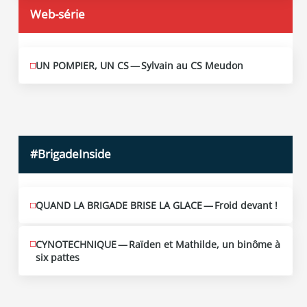
Web-série
UN POMPIER, UN CS — Sylvain au CS Meudon
MAI
10
2026
#BrigadeInside
QUAND LA BRIGADE BRISE LA GLACE — Froid devant !
CYNOTECHNIQUE — Raïden et Mathilde, un binôme à
six pattes