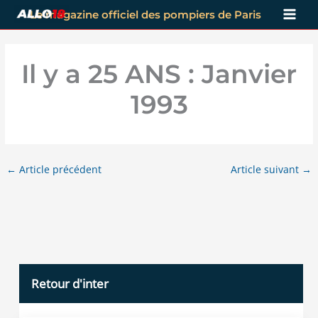
Aller
Le magazine officiel des pompiers de Paris
au
contenu
Il y a 25 ANS : Janvier
1993
←
Article précédent
Article suivant
→
Retour d'inter