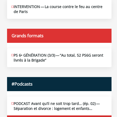
INTERVENTION — La course contre le feu au centre
JUIN
12
de Paris
2026
Grands formats
PS 6ᵉ GÉNÉRATION (3/​3) — “Au total, 52 PS6G seront
JUIN
19
livrés à la Brigade”
2026
#Podcasts
PODCAST Avant qu’il ne soit trop tard… (ép. 02) —
MAI
13
Séparation et divorce : logement et enfants…
2026