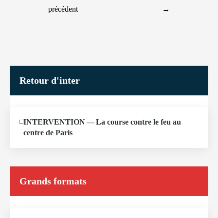
précédent
→
Retour d'inter
JUIN
INTERVENTION — La course contre le feu au
12
centre de Paris
2026
Grands formats