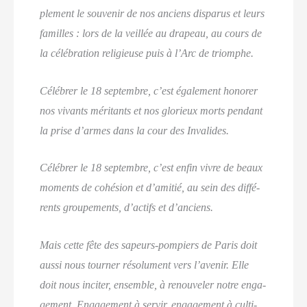
ple­ment le sou­ve­nir de nos anciens dis­pa­rus et leurs
familles : lors de la veillée au dra­peau, au cours de
la célé­bra­tion reli­gieuse puis à l’Arc de triomphe.
Célé­brer le 18 sep­tembre, c’est éga­le­ment hono­rer
nos vivants méri­tants et nos glo­rieux morts pen­dant
la prise d’armes dans la cour des Invalides.
Célé­brer le 18 sep­tembre, c’est enfin vivre de beaux
moments de cohé­sion et d’amitié, au sein des dif­fé­
rents grou­pe­ments, d’actifs et d’anciens.
Mais cette fête des sapeurs-pom­piers de Paris doit
aus­si nous tour­ner réso­lu­ment vers l’avenir. Elle
doit nous inci­ter, ensemble, à renou­ve­ler notre enga­
ge­ment. Enga­ge­ment à ser­vir, enga­ge­ment à culti­