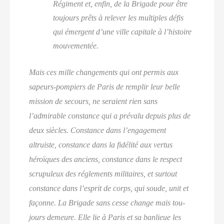
Régi­ment et, enfin, de la Bri­gade pour être
tou­jours prêts à rele­ver les mul­tiples défis
qui émergent d’une ville capi­tale à l’histoire
mouvementée.
Mais ces mille chan­ge­ments qui ont per­mis aux
sapeurs-pom­piers de Paris de rem­plir leur belle
mis­sion de secours, ne seraient rien sans
l’admirable constance qui a pré­va­lu depuis plus de
deux siècles. Constance dans l’engagement
altruiste, constance dans la fidé­li­té aux ver­tus
héroïques des anciens, constance dans le res­pect
scru­pu­leux des régle­ments mili­taires, et sur­tout
constance dans l’esprit de corps, qui soude, unit et
façonne. La Bri­gade sans cesse change mais tou­
jours demeure. Elle lie à Paris et sa ban­lieue les