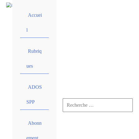
Aller
au
Accuei
contenu
l
Rubriq
ues
ADOS
SPP
Rechercher :
Rechercher
Abonn
ement