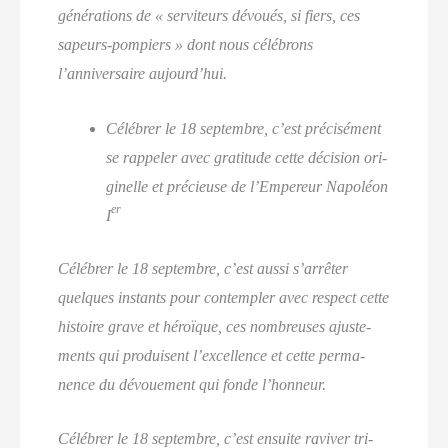
géné­ra­tions de « ser­vi­teurs dévoués, si fiers, ces
sapeurs-pom­piers » dont nous célé­brons
l’anniversaire aujourd’hui.
Célé­brer le 18 sep­tembre, c’est pré­ci­sé­ment
se rap­pe­ler avec gra­ti­tude cette déci­sion ori­
gi­nelle et pré­cieuse de l’Empereur Napo­léon
er
I
Célé­brer le 18 sep­tembre, c’est aus­si s’arrêter
quelques ins­tants pour contem­pler avec res­pect cette
his­toire grave et héroïque, ces nom­breuses ajus­te­
ments qui pro­duisent l’excellence et cette per­ma­
nence du dévoue­ment qui fonde l’honneur.
Célé­brer le 18 sep­tembre, c’est ensuite ravi­ver tri­