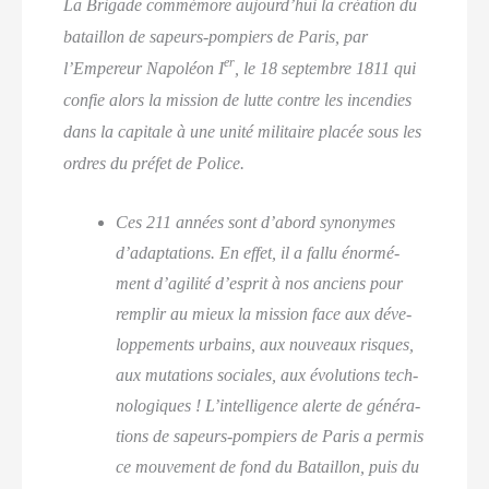
La Bri­gade com­mé­more aujourd’hui la créa­tion du
bataillon de sapeurs-pom­piers de Paris, par
er
l’Empereur Napo­léon I
, le 18 sep­tembre 1811 qui
confie alors la mis­sion de lutte contre les incen­dies
dans la capi­tale à une uni­té mili­taire pla­cée sous les
ordres du pré­fet de Police.
Ces 211 années sont d’abord syno­nymes
d’adaptations. En effet, il a fal­lu énor­mé­
ment d’agilité d’esprit à nos anciens pour
rem­plir au mieux la mis­sion face aux déve­
lop­pe­ments urbains, aux nou­veaux risques,
aux muta­tions sociales, aux évo­lu­tions tech­
no­lo­giques ! L’intelligence alerte de géné­ra­
tions de sapeurs-pom­piers de Paris a per­mis
ce mou­ve­ment de fond du Bataillon, puis du