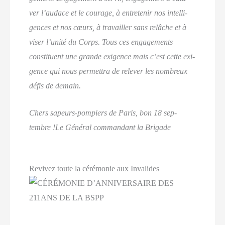
ver l’audace et le cou­rage, à entre­te­nir nos intel­li­
gences et nos cœurs, à tra­vailler sans relâche et à
viser l’unité du Corps. Tous ces enga­ge­ments
consti­tuent une grande exi­gence mais c’est cette exi­
gence qui nous per­met­tra de rele­ver les nom­breux
défis de demain.
Chers sapeurs-pom­piers de Paris, bon 18 sep­
tembre !
Le Géné­ral com­man­dant la Brigade
Revivez toute la cérémonie aux Invalides