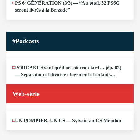
JUIN
PS 6ᵉ GÉNÉRATION (3/​3) — “Au total, 52 PS6G
19
seront livrés à la Brigade”
2026
#Podcasts
MAI
PODCAST Avant qu’il ne soit trop tard… (ép. 02)
13
— Séparation et divorce : logement et enfants…
2026
Web-série
MAI
UN POMPIER, UN CS — Sylvain au CS Meudon
10
2026