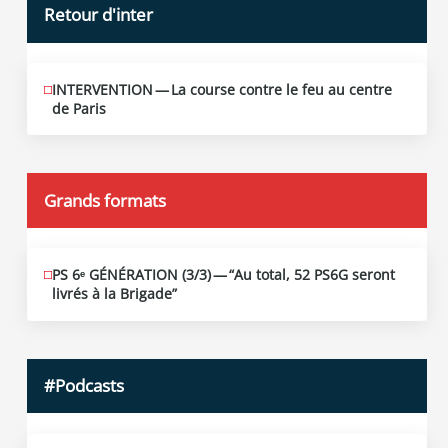
Retour d'inter
INTERVENTION — La course contre le feu au centre
JUIN
12
de Paris
2026
Grands formats
PS 6ᵉ GÉNÉRATION (3/​3) — “Au total, 52 PS6G seront
JUIN
19
livrés à la Brigade”
2026
#Podcasts