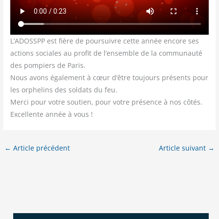
L’ADOSSPP est fière de poursuivre cette année encore ses
actions sociales au profit de l’ensemble de la communauté
des pompiers de Paris.
Nous avons également à cœur d’être toujours présents pour
les orphelins des soldats du feu.
Merci pour votre soutien, pour votre présence à nos côtés.
Excellente année à vous !
←
Article précédent
Article suivant
→