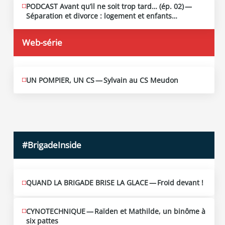
PODCAST Avant qu’il ne soit trop tard… (ép. 02) —
MAI
13
Séparation et divorce : logement et enfants…
2026
Web-série
UN POMPIER, UN CS — Sylvain au CS Meudon
MAI
10
2026
#BrigadeInside
QUAND LA BRIGADE BRISE LA GLACE — Froid devant !
CYNOTECHNIQUE — Raïden et Mathilde, un binôme à
six pattes