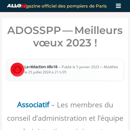
Aller
Le magazine officiel des pompiers de Paris
au
contenu
ADOSSPP — Meilleurs
vœux 2023 !
La rédac­tion Allo18
—
— Modi­fiée
Publié le 5 jan­vier 2023
le 25 juillet 2024 à 21 h 05
Associatif
– Les membres du
conseil d’administration et l’équipe