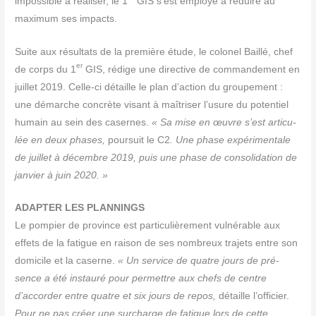
impos­sible à réa­li­ser, le 1
GIS s’est employé à réduire au
maxi­mum ses impacts.
Suite aux résul­tats de la pre­mière étude, le colo­nel Baillé, chef
er
de corps du 1
GIS, rédige une direc­tive de com­man­de­ment en
juillet 2019. Celle-ci détaille le plan d’action du grou­pe­ment :
une démarche concrète visant à maî­tri­ser l’usure du poten­tiel
humain au sein des casernes.
« Sa mise en œuvre s’est arti­cu­
lée en deux phases,
pour­suit le C2
. Une phase expé­ri­men­tale
de juillet à décembre 2019, puis une phase de conso­li­da­tion de
jan­vier à juin 2020. »
ADAPTER LES PLANNINGS
Le pom­pier de pro­vince est par­ti­cu­liè­re­ment vul­né­rable aux
effets de la fatigue en rai­son de ses nom­breux tra­jets entre son
domi­cile et la caserne.
« Un ser­vice de quatre jours de pré­
sence a été ins­tau­ré pour per­mettre aux chefs de centre
d’accorder entre quatre et six jours de repos,
détaille l’officier.
Pour ne pas créer une sur­charge de fatigue lors de cette