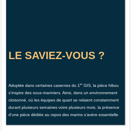
LE SAVIEZ-VOUS ?
er
Adop­tée dans cer­taines casernes du 1
GIS, la pièce hibou
s’inspire des sous-mari­niers. Ain­si, dans un envi­ron­ne­ment
cloi­son­né, où les équipes de quart se relaient constam­ment
durant plu­sieurs semaines voire plu­sieurs mois, la pré­sence
d’une pièce dédiée au repos des marins s’avère essentielle.