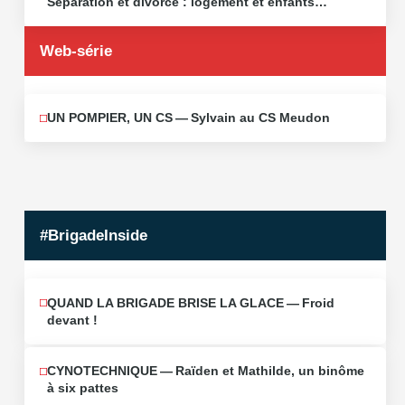
Séparation et divorce : logement et enfants…
2026
Web-série
UN POMPIER, UN CS — Sylvain au CS Meudon
MAI
10
2026
#BrigadeInside
QUAND LA BRIGADE BRISE LA GLACE — Froid
devant !
CYNOTECHNIQUE — Raïden et Mathilde, un binôme
à six pattes