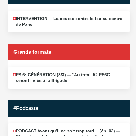
INTERVENTION — La course contre le feu au centre
JUIN
12
de Paris
2026
Grands formats
PS 6ᵉ GÉNÉRATION (3/​3) — “Au total, 52 PS6G
JUIN
19
seront livrés à la Brigade”
2026
#Podcasts
PODCAST Avant qu’il ne soit trop tard… (ép. 02) —
MAI
13