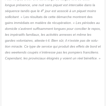
longue pré­sence, une nuit sans piquet est inter­ca­lée dans la
e
séquence tan­dis que le 4
jour est asso­cié à un piquet moins
sol­li­ci­tant. »
Les résul­tats de cette démarche montrent des
gains immé­diats en matière de récu­pé­ra­tion.
« Les périodes au
domi­cile s’avèrent suf­fi­sam­ment longues pour conci­lier le repos,
les impé­ra­tifs fami­liaux, les acti­vi­tés annexes et même les
gardes volon­taires,
atteste-t-il.
Bien sûr, il n’existe pas de solu­
tion miracle. Ce type de ser­vice qui pro­duit des effets de bord et
des wee­kends cou­pés n’intéresse pas les pom­piers fran­ci­liens.
Cepen­dant, les pro­vin­ciaux éloi­gnés y voient un réel bénéfice. »