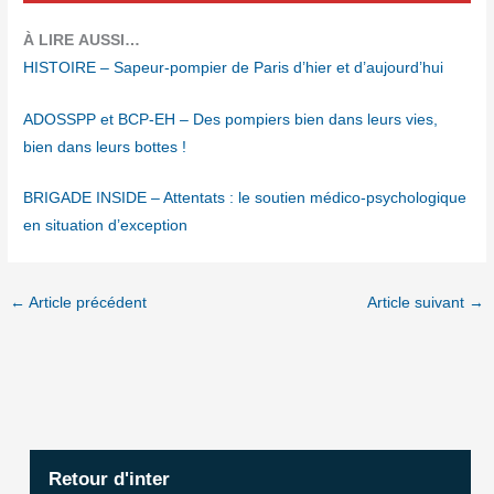
À LIRE AUSSI…
HISTOIRE – Sapeur-pom­pier de Paris d’hier et d’aujourd’hui
ADOSSPP et BCP-EH – Des pom­piers bien dans leurs vies,
bien dans leurs bottes !
BRIGADE INSIDE – Atten­tats : le sou­tien médi­co-psy­cho­lo­gique
en situa­tion d’exception
←
Article précédent
Article suivant
→
Retour d'inter