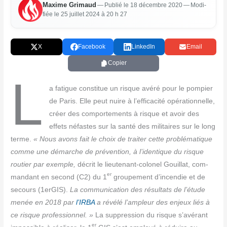
Maxime Gri­maud
—
Publié le 18 décembre 2020
— Modi­
fiée le 25 juillet 2024 à 20 h 27
X
Facebook
LinkedIn
Email
Copier
L
a fatigue consti­tue un risque avé­ré pour le pom­pier
de Paris. Elle peut nuire à l’efficacité opé­ra­tion­nelle,
créer des com­por­te­ments à risque et avoir des
effets néfastes sur la san­té des mili­taires sur le long
terme.
« Nous avons fait le choix de trai­ter cette pro­blé­ma­tique
comme une démarche de pré­ven­tion, à l’identique du risque
rou­tier par exemple,
décrit le lieu­te­nant-colo­nel Gouillat, com­
er
man­dant en second (C2) du 1
grou­pe­ment d’incendie et de
secours (1erGIS).
La com­mu­ni­ca­tion des résul­tats de l’étude
menée en 2018 par
l’IRBA
a révé­lé l’ampleur des enjeux liés à
ce risque pro­fes­sion­nel. »
La sup­pres­sion du risque s’avérant
er