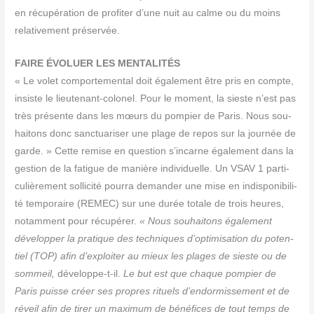
en récu­pé­ra­tion de pro­fi­ter d’une nuit au calme ou du moins
rela­ti­ve­ment préservée.
FAIRE ÉVOLUER LES MENTALITÉS
« Le volet com­por­te­men­tal doit éga­le­ment être pris en compte,
insiste le lieu­te­nant-colo­nel. Pour le moment, la sieste n’est pas
très pré­sente dans les mœurs du pom­pier de Paris. Nous sou­
hai­tons donc sanc­tua­ri­ser une plage de repos sur la jour­née de
garde. » Cette remise en ques­tion s’incarne éga­le­ment dans la
ges­tion de la fatigue de manière indi­vi­duelle. Un VSAV 1 par­ti­
cu­liè­re­ment sol­li­ci­té pour­ra deman­der une mise en indis­po­ni­bi­li­
té tem­po­raire (REMEC) sur une durée totale de trois heures,
notam­ment pour récu­pé­rer.
« Nous sou­hai­tons éga­le­ment
déve­lop­per la pra­tique des tech­niques d’optimisation du poten­
tiel (TOP) afin d’exploiter au mieux les plages de sieste ou de
som­meil,
déve­loppe-t-il.
Le but est que chaque pom­pier de
Paris puisse créer ses propres rituels d’endormissement et de
réveil afin de tirer un maxi­mum de béné­fices de tout temps de