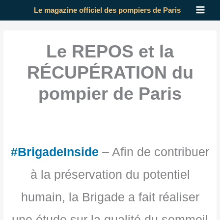
Aller
Le magazine officiel des pompiers de Paris
au
contenu
Le REPOS et la
RÉCUPÉRATION du
pompier de Paris
#BrigadeInside
– Afin de contribuer
à la préservation du potentiel
humain, la Brigade a fait réaliser
une étude sur la qualité du sommeil