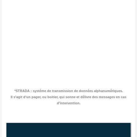
*STRADA : sys­tème de trans­mis­sion de don­nées alpha­nu­mé­riques.
Il s’agit d’un pager, ou boi­tier, qui sonne et délivre des mes­sages en cas
d’intervention.