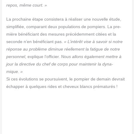
repos, même court. »
La pro­chaine étape consis­te­ra à réa­li­ser une nou­velle étude,
sim­pli­fiée, com­pa­rant deux popu­la­tions de pom­piers. La pre­
mière béné­fi­ciant des mesures pré­cé­dem­ment citées et la
seconde n’en béné­fi­ciant pas.
« L’intérêt vise à savoir si notre
réponse au pro­blème dimi­nue réel­le­ment la fatigue de notre
per­son­nel,
explique l’officier.
Nous allons éga­le­ment mettre à
jour la direc­tive du chef de corps pour main­te­nir la dyna­
mique. »
Si ces évo­lu­tions se pour­suivent, le pom­pier de demain devrait
échap­per à quelques rides et che­veux blancs prématurés !