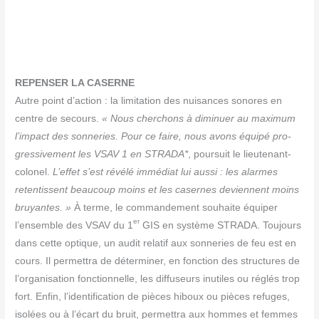
REPENSER LA CASERNE
Autre point d’action : la limi­ta­tion des nui­sances sonores en
centre de secours.
« Nous cher­chons à dimi­nuer au maxi­mum
l’impact des son­ne­ries. Pour ce faire, nous avons équi­pé pro­
gres­si­ve­ment les VSAV 1 en STRADA*
, pour­suit le lieu­te­nant-
colo­nel.
L’effet s’est révé­lé immé­diat lui aus­si : les alarmes
reten­tissent beau­coup moins et les casernes deviennent moins
bruyantes. »
À terme, le com­man­de­ment sou­haite équi­per
er
l’ensemble des VSAV du 1
GIS en sys­tème STRADA. Tou­jours
dans cette optique, un audit rela­tif aux son­ne­ries de feu est en
cours. Il per­met­tra de déter­mi­ner, en fonc­tion des struc­tures de
l’organisation fonc­tion­nelle, les dif­fu­seurs inutiles ou réglés trop
fort. Enfin, l’identification de pièces hiboux ou pièces refuges,
iso­lées ou à l’écart du bruit, per­met­tra aux hommes et femmes