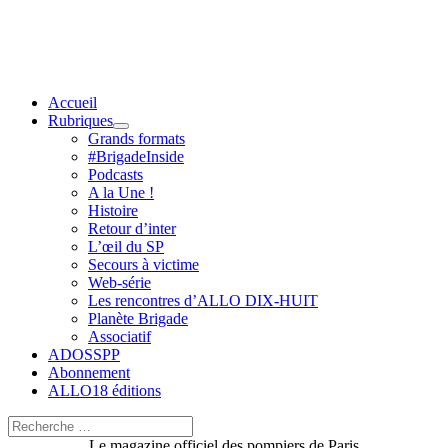
Aller
au
contenu
Accueil
Rubriques
Grands formats
#BrigadeInside
Podcasts
A la Une !
Histoire
Retour d’inter
L’œil du SP
Secours à victime
Web-série
Les rencontres d’ALLO DIX-HUIT
Planète Brigade
Associatif
ADOSSPP
Abonnement
ALLO18 éditions
Rechercher :
Rechercher
Le magazine officiel des pompiers de Paris