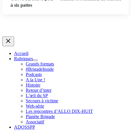
à six pattes
Accueil
Rubriques
Grands formats
#BrigadeInside
Podcasts
A la Une !
Histoire
Retour d’inter
L’œil du SP
Secours à victime
Web-série
Les rencontres d’ALLO DIX-HUIT
Planète Brigade
Associatif
ADOSSPP