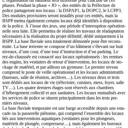
L’organisation du bâti­ment sera dif­fé­rente pour cha­cune de ces
phases. Pen­dant la phase « JO », des enti­tés de la Pré­fec­ture de
police par­ta­ge­ront nos locaux : la DSPAP1, la DOPC2, le LCPP3.
Des modules pro­vi­soires seront ins­tal­lés pour ces enti­tés, mais la
BSPP met­tra éga­le­ment cer­tains locaux déjà iden­ti­fiés à dis­po­si­tion
de la police. À l’issue des jeux, une période d’interruption opé­ra­tion­
nelle sera faite. Elle per­met­tra de réa­li­ser les tra­vaux de réadap­ta­tion
néces­saires à la réa­li­sa­tion du pro­jet défi­ni­tif, dédié uni­que­ment à la
BSPP. La base flu­viale sera tota­le­ment démon­tée pour être recons­
truite. La base ter­restre se com­pose d’un bâti­ment s’élevant sur huit
niveaux, d’une cour, d’une tour d’instruction et d’un par­king. Le
rez-de-chaus­sée est consa­cré aux locaux opé­ra­tion­nels : les remises
des engins, les ves­tiaires de retour d’intervention, les locaux de sto­
ckage de maté­riel, et par ailleurs un gym­nase. Le pre­mier niveau
com­prend le poste de veille opé­ra­tion­nel et les locaux admi­nis­tra­tifs
(bureaux, salle de réunion, archives…). Les niveaux deux et trois
sont dédiés aux locaux de vie (réfec­toire, cui­sines, mess, foyer, salle
TV…). Les quatre der­niers étages sont réser­vés aux chambres
d’hébergement col­lec­tif et aux sani­taires. Les locaux mutua­li­sés avec
les ser­vices de police se situent prin­ci­pa­le­ment dans les trois pre­
miers niveaux.
La base flu­viale tem­po­raire est une barge acces­sible depuis une esta­
cade ou la pas­se­relle pié­tonne, qui com­prend l’ensemble des locaux
liés aux inter­ven­tions aqua­tiques (ves­tiaires pour les plon­geurs,
maté­riels de plon­gée, com­pres­seur…), mais éga­le­ment les bureaux