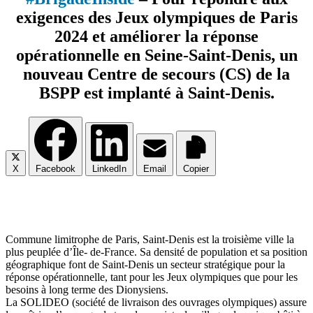
exigences des Jeux olympiques de Paris
2024 et améliorer la réponse
opérationnelle en Seine-Saint-Denis, un
nouveau Centre de secours (CS) de la
BSPP est implanté à Saint-Denis.
X
Facebook
LinkedIn
Email
Copier
Com­mune limi­trophe de Paris, Saint-Denis est la troi­sième ville la
plus peu­plée d’Île- de-France. Sa den­si­té de popu­la­tion et sa posi­tion
géo­gra­phique font de Saint-Denis un sec­teur stra­té­gique pour la
réponse opé­ra­tion­nelle, tant pour les Jeux olym­piques que pour les
besoins à long terme des Dio­ny­siens.
La SOLIDEO (socié­té de livrai­son des ouvrages olym­piques) assure