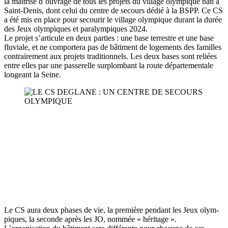
la maî­trise d’ouvrage de tous les pro­jets du vil­lage olym­pique bâti à
Saint-Denis, dont celui du centre de secours dédié à la BSPP. Ce CS
a été mis en place pour secou­rir le vil­lage olym­pique durant la durée
des Jeux olym­piques et para­lym­piques 2024.
Le pro­jet s’articule en deux par­ties : une base ter­restre et une base
flu­viale, et ne com­por­te­ra pas de bâti­ment de loge­ments des familles
contrai­re­ment aux pro­jets tra­di­tion­nels. Les deux bases sont reliées
entre elles par une pas­se­relle sur­plom­bant la route dépar­te­men­tale
lon­geant la Seine.
Le CS aura deux phases de vie, la pre­mière pen­dant les Jeux olym­
piques, la seconde après les JO, nom­mée « héri­tage ».