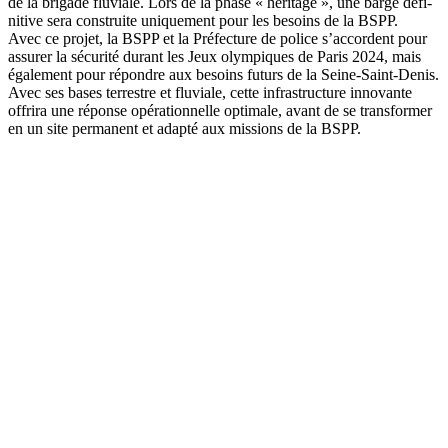
de la bri­gade flu­viale. Lors de la phase « héri­tage », une barge défi­
ni­tive sera construite uni­que­ment pour les besoins de la BSPP.
Avec ce pro­jet, la BSPP et la Pré­fec­ture de police s’accordent pour
assu­rer la sécu­ri­té durant les Jeux olym­piques de Paris 2024, mais
éga­le­ment pour répondre aux besoins futurs de la Seine-Saint-Denis.
Avec ses bases ter­restre et flu­viale, cette infra­struc­ture inno­vante
offri­ra une réponse opé­ra­tion­nelle opti­male, avant de se trans­for­mer
en un site per­ma­nent et adap­té aux mis­sions de la BSPP.