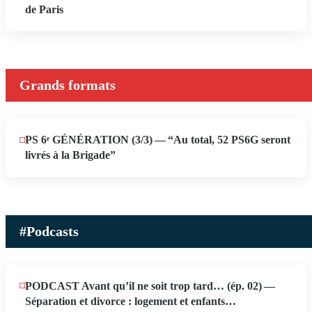
12
de Paris
2026
Grands formats
PS 6ᵉ GÉNÉRATION (3/​3) — “Au total, 52 PS6G seront
JUIN
19
livrés à la Brigade”
2026
#Podcasts
PODCAST Avant qu’il ne soit trop tard… (ép. 02) —
MAI
13
Séparation et divorce : logement et enfants…