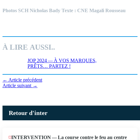
Photos SCH Nicholas Bady Texte : CNE Magali Rousseau
À LIRE AUSSI..
JOP 2024 — À VOS MARQUES,
PRÊTS… PARTEZ !
←
Article précédent
Article suivant
→
Retour d'inter
INTERVENTION — La course contre le feu au centre
JUIN