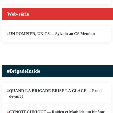
2026
Web-série
UN POMPIER, UN CS — Sylvain au CS Meudon
MAI
10
2026
#BrigadeInside
QUAND LA BRIGADE BRISE LA GLACE — Froid
devant !
CYNOTECHNIQUE — Raïden et Mathilde, un binôme