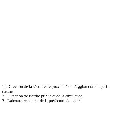
1 : Direc­tion de la sécu­ri­té de proxi­mi­té de l’agglomération pari­
sienne.
2 : Direc­tion de l’ordre public et de la cir­cu­la­tion.
3 : Labo­ra­toire cen­tral de la pré­fec­ture de police.