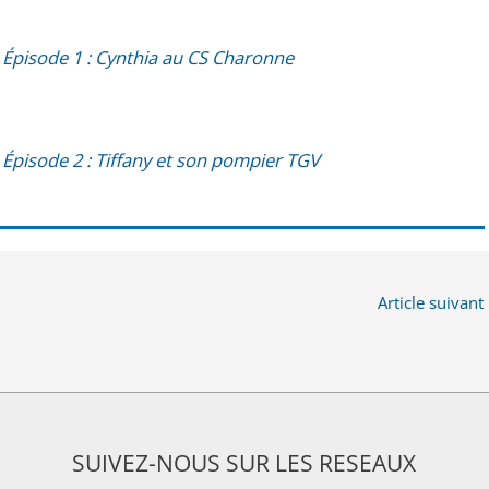
i­sode 1 : Cyn­thia au CS Charonne
sode 2 : Tif­fa­ny et son pom­pier TGV
Article suivant
SUIVEZ-NOUS SUR LES RESEAUX