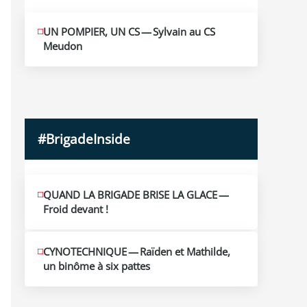
MAI
UN POMPIER, UN CS — Sylvain au CS
10
Meudon
2026
#BrigadeInside
QUAND LA BRIGADE BRISE LA GLACE —
Froid devant !
CYNOTECHNIQUE — Raïden et Mathilde,
un binôme à six pattes