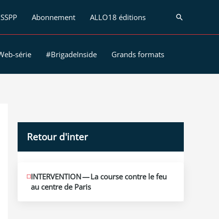
SSPP
Abonnement
ALLO18 éditions
Recherche
Web-série
#BrigadeInside
Grands formats
Retour d'inter
JUIN
INTERVENTION — La course contre le feu
12
au centre de Paris
2026