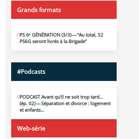
Grands formats
JUIN
PS 6ᵉ GÉNÉRATION (3/​3) — “Au total, 52
19
PS6G seront livrés à la Brigade”
2026
#Podcasts
MAI
PODCAST Avant qu’il ne soit trop tard…
13
(ép. 02) — Séparation et divorce : logement
2026
et enfants…
Web-série