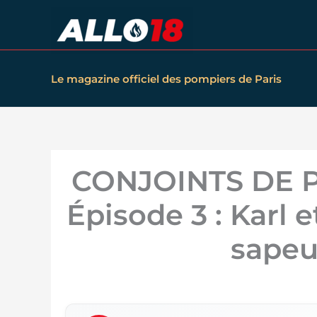
Aller
au
contenu
Le magazine officiel des pompiers de Paris
CONJOINTS DE 
Épisode 3 : Karl 
sapeu