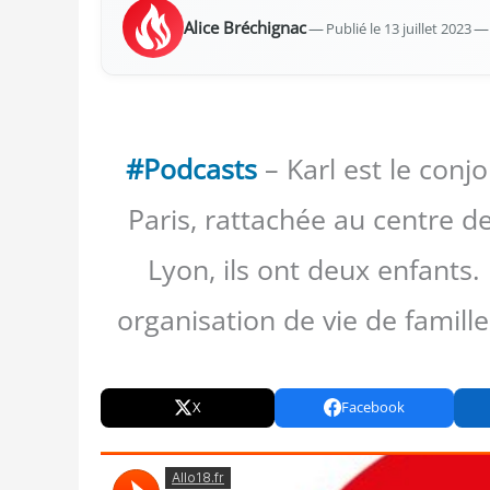
Alice Bré­chi­gnac
—
Publié le 13 juillet 2023
— 
#Podcasts
– Karl est le con
Paris, rattachée au centre d
Lyon, ils ont deux enfants.
organisation de vie de famill
X
Facebook